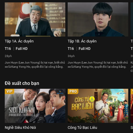
Tập 1A. Ác duyên
Tập 1B. Ác duyên
T
T16
Full HD
T16
Full HD
T
28ph
36ph
3
Jun Huyn (Lee Jun Young) bị tai nạn, biết chủ
Jun Huyn (Lee Jun Young) bị tai nạn, biết chủ
K
xe là Kang Yong Ho, quyết đòi lại công bằng.
xe là Kang Yong Ho, quyết đòi lại công bằng.
J
C
Đề xuất cho bạn
VIP
PRO
Nghề Siêu Khó Nói
Công Tử Bạc Liêu
S