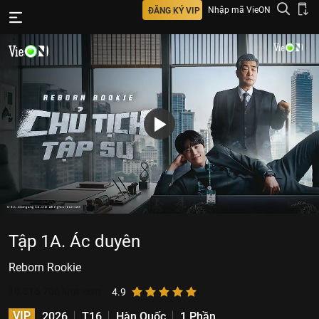
Nhập mã VieON
ĐĂNG KÝ VIP
Tập 1A. Ác duyên
Reborn Rookie
10.315.706
lượt xem
4.9
VIP
2026
T16
Hàn Quốc
1 Phần