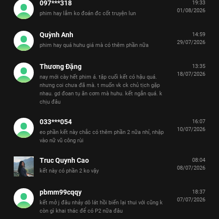
097***318
19:33
01/08/2026
phim hay lắm ko đoán đc cốt truyện lun
Quỳnh Anh
14:59
29/07/2026
phim hay quá huhu giá mà có thêm phần nữa
Thương Đặng
13:35
18/07/2026
nay mới cày hết phim á. tập cuối kết có hậu quá.
nhưng coi chưa đã mà. t muốn vk ck chủ tịch gặp
nhau. gd đoan tụ ăn cơm mà huhu. kết ngắn quá. k
chịu đâu
033***054
16:07
10/07/2026
eo phần kết này chắc có thêm phần 2 nữa nhỉ, nhập
vào nữ vũ công rùi
Truc Quynh Cao
08:04
08/07/2026
kết này có phần 2 ko vậy
pbmm99cqqy
18:37
07/07/2026
kết mở j đâu nhảy dô lát hồi biến lại thui với cũng k
còn gì khai thác để có P2 nữa đâu