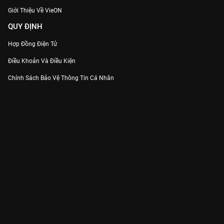
Giới Thiệu Về VieON
QUY ĐỊNH
Hợp Đồng Điện Tử
Điều Khoản Và Điều Kiện
Chính Sách Bảo Vệ Thông Tin Cá Nhân
Chính Sách Bảo Vệ Người Tiêu Dùng Dễ Bị Tổn Thương
Thỏa Thuận Sử Dụng Dịch Vụ Mạng Xã Hội
THÔNG TIN
Thông Báo
Trung Tâm Hỗ Trợ
Liên Hệ
Góp Ý