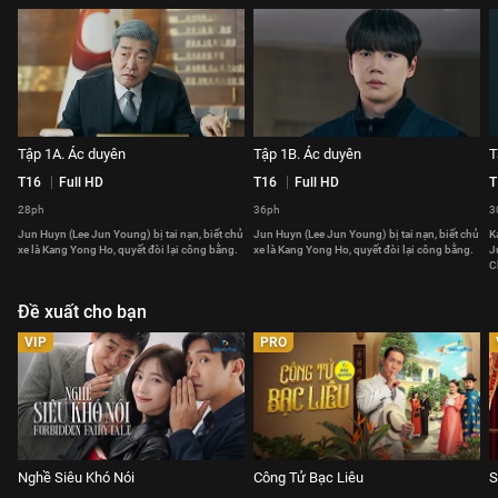
Tập 1A. Ác duyên
Tập 1B. Ác duyên
T
T16
Full HD
T16
Full HD
T
28ph
36ph
3
Jun Huyn (Lee Jun Young) bị tai nạn, biết chủ
Jun Huyn (Lee Jun Young) bị tai nạn, biết chủ
K
xe là Kang Yong Ho, quyết đòi lại công bằng.
xe là Kang Yong Ho, quyết đòi lại công bằng.
J
C
Đề xuất cho bạn
VIP
PRO
Nghề Siêu Khó Nói
Công Tử Bạc Liêu
S