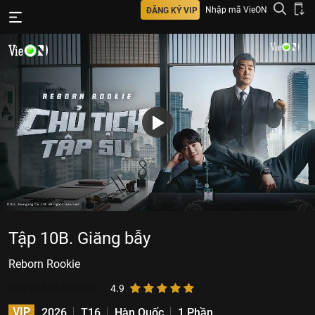
Nhập mã VieON
ĐĂNG KÝ VIP
Tập 10B. Giăng bẫy
Reborn Rookie
10.299.595
lượt xem
4.9
VIP
2026
T16
Hàn Quốc
1 Phần