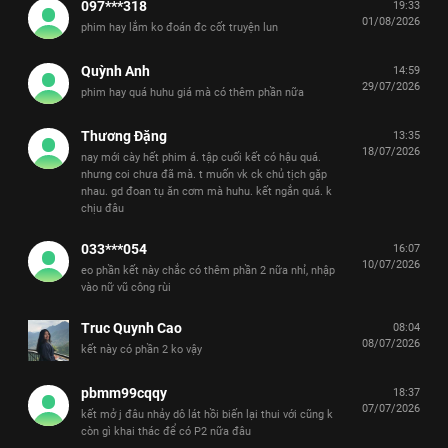
097***318
19:33
01/08/2026
phim hay lắm ko đoán đc cốt truyện lun
Quỳnh Anh
14:59
29/07/2026
phim hay quá huhu giá mà có thêm phần nữa
Thương Đặng
13:35
18/07/2026
nay mới cày hết phim á. tập cuối kết có hậu quá.
nhưng coi chưa đã mà. t muốn vk ck chủ tịch gặp
nhau. gd đoan tụ ăn cơm mà huhu. kết ngắn quá. k
chịu đâu
033***054
16:07
10/07/2026
eo phần kết này chắc có thêm phần 2 nữa nhỉ, nhập
vào nữ vũ công rùi
Truc Quynh Cao
08:04
08/07/2026
kết này có phần 2 ko vậy
pbmm99cqqy
18:37
07/07/2026
kết mở j đâu nhảy dô lát hồi biến lại thui với cũng k
còn gì khai thác để có P2 nữa đâu