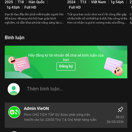
2025
T18
Hàn Quốc
2024
T13
Việt Nam
1g 54ph
2
1g 43ph
Full HD
Full HD
Dan Bi đau đầu khi phải viết truyện người lớn
Trải qua bao cuộc chơi xa xỉ rồi cũng dần gặp
C
để trả nợ. Nhưng nhờ hội bạn giàu kinh
nhiều biến cố và thất bại ê chề, liệu công tử Ba
B
nghiệm, cô dần khai phá tài năng sáng tác của
Hơn có nhận ra giá trị xương máu của đồng
ấ
mình.
tiền?
đ
Bình luận
Hãy đăng ký tài khoản để chia sẻ bình luận của
bạn
Đăng ký
Admin VieON
Phim CHỦ TỊCH TẬP SỰ được phát sóng trên
08:23
VieON vào lúc 22h30 Thứ 7 & Chủ Nhật hàng tuần.
26/05/2026