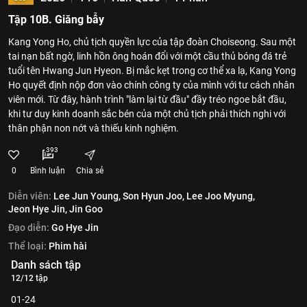
Tập 10B. Giăng bẫy
Kang Yong Ho, chủ tịch quyền lực của tập đoàn Choiseong. Sau một
tai nạn bất ngờ, linh hồn ông hoán đổi với một cầu thủ bóng đá trẻ
tuổi tên Hwang Jun Hyeon. Bị mắc kẹt trong cơ thể xa lạ, Kang Yong
Ho quyết định nộp đơn vào chính công ty của mình với tư cách nhân
viên mới. Từ đây, hành trình "làm lại từ đầu" đầy tréo ngoe bắt đầu,
khi tư duy kinh doanh sắc bén của một chủ tịch phải thích nghi với
thân phận non nớt và thiếu kinh nghiệm.
393
0
Bình luận
Chia sẻ
Diễn viên:
Lee Jun Young,
Son Hyun Joo,
Lee Joo Myung,
Jeon Hye Jin,
Jin Goo
Đạo diễn:
Go Hye Jin
Thể loại:
Phim hài
Danh sách tập
12/12 tập
01-24