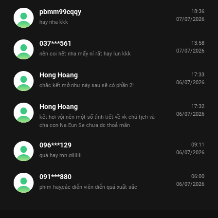
pbmm99cqqy
18:36
07/07/2026
hay nha kkk
037***561
13:58
07/07/2026
nên coi hết nha mấy ní rất hay lun kkk
Hong Hoang
17:33
06/07/2026
chắc kết mở như này sau sẽ có phần 2!
Hong Hoang
17:32
06/07/2026
kết hơi vội nên một số tình tiết về vk chủ tịch và
cha con Na Eun Se chưa dc thoả mãn
096***129
09:11
06/07/2026
quá hay mn ơiiiiiii
091***880
06:00
06/07/2026
phim hay,các diển viên diển quá xuất sắc
Xem Tập 10B. Giăng bẫy Chủ Tịch Tập Sự - 12 Tập của Hàn