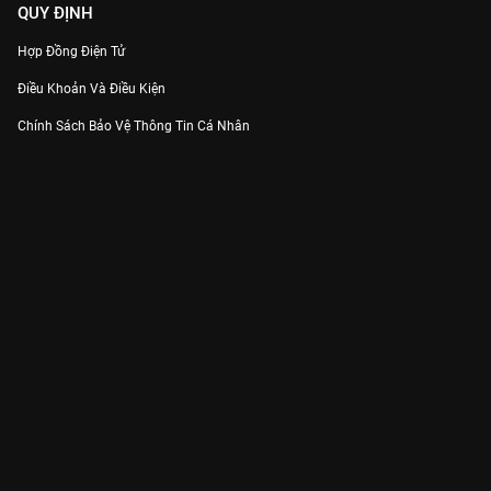
QUY ĐỊNH
Hợp Đồng Điện Tử
Điều Khoản Và Điều Kiện
Chính Sách Bảo Vệ Thông Tin Cá Nhân
Chính Sách Bảo Vệ Người Tiêu Dùng Dễ Bị Tổn Thương
Thỏa Thuận Sử Dụng Dịch Vụ Mạng Xã Hội
THÔNG TIN
Thông Báo
Trung Tâm Hỗ Trợ
Liên Hệ
Góp Ý
Công ty Cổ phần VieON - Địa chỉ: Tầng 5, 222 Pasteur, Phường Xuân Hòa,