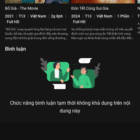
Bố Già - The Movie
Đón Tết Cùng Sui Gia
N
2021
T13
Việt Nam
2g 8ph
2024
T13
Việt Nam
1 Phần
T
Full HD
Full HD
A
n
“Bố Già” xoay quanh ông Ba Sang và con trai
Vợ chồng bà Lý may mắn trúng số nên quyết
c
Quắn, kể câu chuyện gia đình đầy yêu thương,
định mời sui gia cùng ăn Tết thật rình rang.
s
xung đột và hòa giải trong đời sống thường
Nào ngờ sự khác biệt vùng miền đã dẫn đến
nhật.
nhiều mâu thuẫn.
Bình luận
Chức năng bình luận tạm thời không khả dụng trên nội
dung này
Xem Cha Tôi Là Găng Tơ của Hồng Kông có sự tham gia của
Lưu Nhược Anh, Lưu Nhất Hàm, Cổ Thiên Lạc, Địch Long.