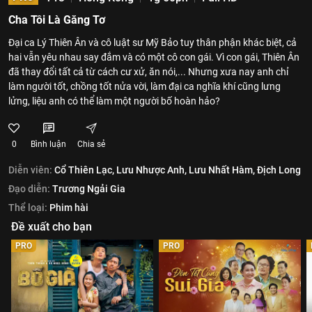
Cha Tôi Là Găng Tơ
Đại ca Lý Thiên Ân và cô luật sư Mỹ Bảo tuy thân phận khác biệt, cả
hai vẫn yêu nhau say đắm và có một cô con gái. Vì con gái, Thiên Ân
đã thay đổi tất cả từ cách cư xử, ăn nói,... Nhưng xưa nay anh chỉ
làm người tốt, chồng tốt nửa vời, làm đại ca nghĩa khí cũng lưng
lửng, liệu anh có thể làm một người bố hoàn hảo?
0
Bình luận
Chia sẻ
Diễn viên:
Cổ Thiên Lạc,
Lưu Nhược Anh,
Lưu Nhất Hàm,
Địch Long
Đạo diễn:
Trương Ngải Gia
Thể loại:
Phim hài
Đề xuất cho bạn
PRO
PRO