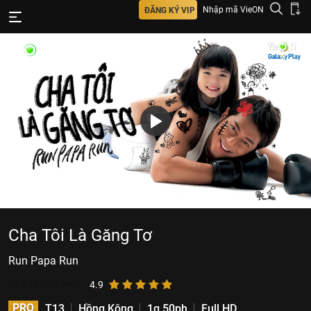
Nhập mã VieON
ĐĂNG KÝ VIP
Cha Tôi Là Găng Tơ
Run Papa Run
36.246
lượt xem
4.9
PRO
T13
Hồng Kông
1g 50ph
Full HD