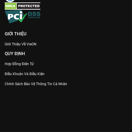
GIỚI THIỆU
Giới Thiệu Về VieON
QUY ĐỊNH
Hợp Đồng Điện Tử
Điều Khoản Và Điều Kiện
Chính Sách Bảo Vệ Thông Tin Cá Nhân
Chính Sách Bảo Vệ Người Tiêu Dùng Dễ Bị Tổn Thương
Thỏa Thuận Sử Dụng Dịch Vụ Mạng Xã Hội
THÔNG TIN
Thông Báo