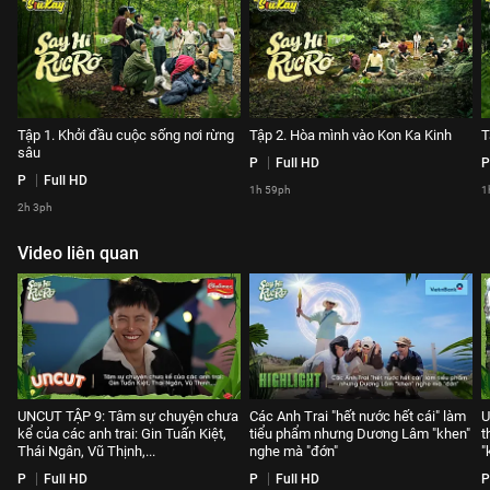
Tập 1. Khởi đầu cuộc sống nơi rừng
Tập 2. Hòa mình vào Kon Ka Kinh
T
sâu
P
Full HD
P
P
Full HD
1h 59ph
1
2h 3ph
Video liên quan
UNCUT TẬP 9: Tâm sự chuyện chưa
Các Anh Trai "hết nước hết cái" làm
U
kể của các anh trai: Gin Tuấn Kiệt,
tiểu phẩm nhưng Dương Lâm "khen"
t
Thái Ngân, Vũ Thịnh,...
nghe mà "đớn"
"
P
Full HD
P
Full HD
P