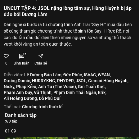
UNCUT TẬP 4: JSOL nặng lòng tâm sự, Hùng Huỳnh bị áp
đảo bởi Dương Lâm
Dàn nghệ sĩ bước ra từ chương trình Anh Trai “Say Hi” mùa đầu tiên
sẽ cùng tham gia chương trình thực tế sinh tồn Say Hi Rực Rỡ, nơi
các idol lần đầu đối diện thiên nhiên nguyên sơ và những thử thách
vượt khỏi vùng an toàn quen thuộc.
16
0
Bình luận
Chia sẻ
Diễn viên:
Lê Dương Bảo Lâm,
Đức Phúc,
ISAAC,
WEAN,
Dương Domic,
HURRYKNG,
RHYDER,
JSOL,
Gemini Hùng Huỳnh,
Nicky,
Pháp Kiều,
Anh Tú (The Voice),
Gin Tuấn Kiệt,
Phạm Anh Duy,
Vũ Thịnh,
Phạm Đình Thái Ngân,
Erik,
Ali Hoàng Dương,
Đỗ Phú Quí
Thể loại:
Chương trình thực tế
Danh sách tập
9/9 tập
01-09