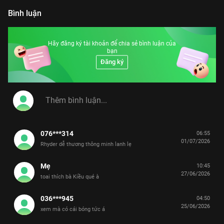
Bình luận
Hãy đăng ký tài khoản để chia sẻ bình luận của
bạn
Đăng ký
076***314
06:55
01/07/2026
Rhyder dễ thương thông minh lanh lẹ
Mẹ
10:45
27/06/2026
toai thích bà Kiều qué à
036***945
04:50
25/06/2026
xem mà có cái bóng tức á