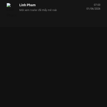
Linh Pham
07:03
01/06/2026
Mới xem trailer đã thấy mê roài
Xem UNCUT TẬP 4: JSOL nặng lòng tâm sự, Hùng Huỳnh bị áp
đảo bởi Dương Lâm Say Hi Rực Rỡ - 9 Tập của Việt Nam có sự
tham gia của . Thuộc thể loại: TV show