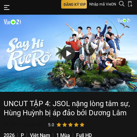
Nhập mã VieON
ĐĂNG KÝ VIP
UNCUT TẬP 4: JSOL nặng lòng tâm sự,
Hùng Huỳnh bị áp đảo bởi Dương Lâm
27.706.117
lượt xem
5.0
2026
P
Việt Nam
1 Mùa
Full HD