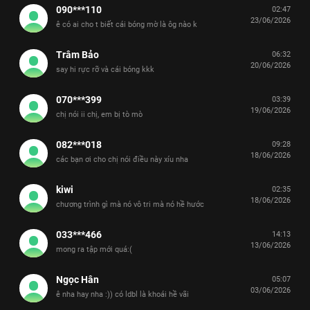
090***110
02:47
23/06/2026
ê có ai cho t biết cái bóng mờ là ôg nào k
Trâm Bảo
06:32
20/06/2026
say hi rực rỡ và cái bóng kkk
070***399
03:39
19/06/2026
chị nói ii chị, em bị tò mò
082***018
09:28
18/06/2026
các bạn ơi cho chị nói điều này xíu nha
kiwi
02:35
18/06/2026
chương trình gì mà nó vô tri mà nó hề hước
033***466
14:13
13/06/2026
mong ra tập mới quá:(
Ngọc Hân
05:07
03/06/2026
ê nha hay nha :)) có ldbl là khoái hề vãi