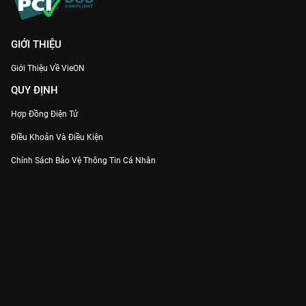
GIỚI THIỆU
Giới Thiệu Về VieON
QUY ĐỊNH
Hợp Đồng Điện Tử
Điều Khoản Và Điều Kiện
Chính Sách Bảo Vệ Thông Tin Cá Nhân
Chính Sách Bảo Vệ Người Tiêu Dùng Dễ Bị Tổn Thương
Thỏa Thuận Sử Dụng Dịch Vụ Mạng Xã Hội
THÔNG TIN
Thông Báo
Trung Tâm Hỗ Trợ
Liên Hệ