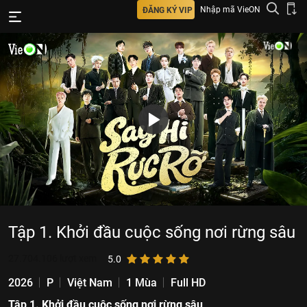
Nhập mã VieON
ĐĂNG KÝ VIP
Tập 1. Khởi đầu cuộc sống nơi rừng sâu
27.704.106
lượt xem
5.0
2026
P
Việt Nam
1 Mùa
Full HD
Tập 1. Khởi đầu cuộc sống nơi rừng sâu