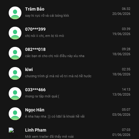
Trâm Bảo
06:32
20/06/2026
say hi rực rỡ và cái bóng kkk
070***399
03:39
19/06/2026
chị nói ii chị, em bị tò mò
082***018
09:28
18/06/2026
các bạn ơi cho chị nói điều này xíu nha
kiwi
02:35
18/06/2026
chương trình gì mà nó vô tri mà nó hề hước
033***466
14:13
13/06/2026
mong ra tập mới quá:(
Ngọc Hân
05:07
03/06/2026
ê nha hay nha :)) có ldbl là khoái hề vãi
Linh Pham
07:03
01/06/2026
Mới xem trailer đã thấy mê roài