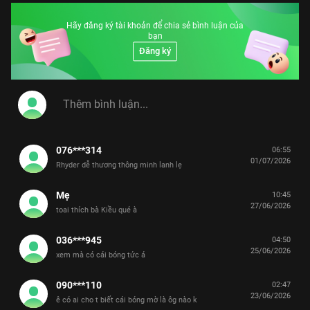
Hãy đăng ký tài khoản để chia sẻ bình luận của
bạn
Đăng ký
076***314
06:55
01/07/2026
Rhyder dễ thương thông minh lanh lẹ
Mẹ
10:45
27/06/2026
toai thích bà Kiều qué à
036***945
04:50
25/06/2026
xem mà có cái bóng tức á
090***110
02:47
23/06/2026
ê có ai cho t biết cái bóng mờ là ôg nào k