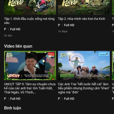
Tập 1. Khởi đầu cuộc sống nơi rừng
Tập 2. Hòa mình vào Kon Ka Kinh
T
sâu
P
Full HD
P
P
Full HD
1h 59ph
1
2h 3ph
Video liên quan
UNCUT TẬP 9: Tâm sự chuyện chưa
Các Anh Trai "hết nước hết cái" làm
U
kể của các anh trai: Gin Tuấn Kiệt,
tiểu phẩm nhưng Dương Lâm "khen"
t
Thái Ngân, Vũ Thịnh,...
nghe mà "đớn"
"
P
Full HD
P
Full HD
P
Bình luận