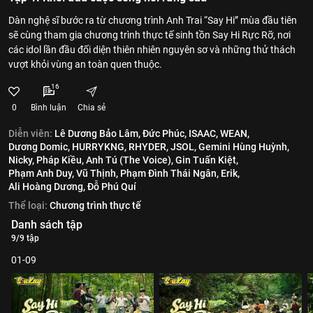
Dàn nghệ sĩ bước ra từ chương trình Anh Trai “Say Hi” mùa đầu tiên
sẽ cùng tham gia chương trình thực tế sinh tồn Say Hi Rực Rỡ, nơi
các idol lần đầu đối diện thiên nhiên nguyên sơ và những thử thách
vượt khỏi vùng an toàn quen thuộc.
16
0
Bình luận
Chia sẻ
Diễn viên:
Lê Dương Bảo Lâm,
Đức Phúc,
ISAAC,
WEAN,
Dương Domic,
HURRYKNG,
RHYDER,
JSOL,
Gemini Hùng Huỳnh,
Nicky,
Pháp Kiều,
Anh Tú (The Voice),
Gin Tuấn Kiệt,
Phạm Anh Duy,
Vũ Thịnh,
Phạm Đình Thái Ngân,
Erik,
Ali Hoàng Dương,
Đỗ Phú Quí
Thể loại:
Chương trình thực tế
Danh sách tập
9/9 tập
01-09