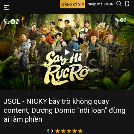
Nhập mã VieON
ĐĂNG KÝ VIP
JSOL - NICKY bày trò không quay
content, Dương Domic "nổi loạn" đừng
ai làm phiền
27.691.536
lượt xem
5.0