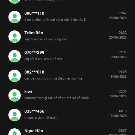
xem mà có cái bóng tức á
090***110
02:47
23/06/2026
ê có ai cho t biết cái bóng mờ là ôg nào k
Trâm Bảo
06:32
20/06/2026
say hi rực rỡ và cái bóng kkk
070***399
03:39
19/06/2026
chị nói ii chị, em bị tò mò
082***018
09:28
18/06/2026
các bạn ơi cho chị nói điều này xíu nha
kiwi
02:35
18/06/2026
chương trình gì mà nó vô tri mà nó hề hước
033***466
14:13
13/06/2026
mong ra tập mới quá:(
Ngọc Hân
05:07