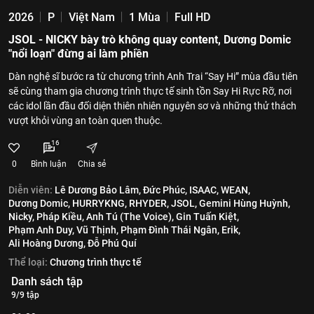
2026
P
Việt Nam
1 Mùa
Full HD
JSOL - NICKY bày trò không quay content, Dương Domic
"nổi loạn" đừng ai làm phiền
Dàn nghệ sĩ bước ra từ chương trình Anh Trai “Say Hi” mùa đầu tiên
sẽ cùng tham gia chương trình thực tế sinh tồn Say Hi Rực Rỡ, nơi
các idol lần đầu đối diện thiên nhiên nguyên sơ và những thử thách
vượt khỏi vùng an toàn quen thuộc.
16
0
Bình luận
Chia sẻ
Diễn viên:
Lê Dương Bảo Lâm,
Đức Phúc,
ISAAC,
WEAN,
Dương Domic,
HURRYKNG,
RHYDER,
JSOL,
Gemini Hùng Huỳnh,
Nicky,
Pháp Kiều,
Anh Tú (The Voice),
Gin Tuấn Kiệt,
Phạm Anh Duy,
Vũ Thịnh,
Phạm Đình Thái Ngân,
Erik,
Ali Hoàng Dương,
Đỗ Phú Quí
Thể loại:
Chương trình thực tế
Danh sách tập
9/9 tập