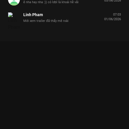
03/06/2026
ê nha hay nha :)) có ldbl là khoái hề vãi
Linh Pham
07:03
01/06/2026
Mới xem trailer đã thấy mê roài
Xem JSOL - NICKY bày trò không quay content, Dương Domic
"nổi loạn" đừng ai làm phiền Say Hi Rực Rỡ - 9 Tập của Việt
Nam có sự tham gia của . Thuộc thể loại: TV show