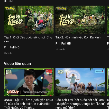
01-09
Tập 1. Khởi đầu cuộc sống nơi rừng
Tập 2. Hòa mình vào Kon Ka Kinh
T
sâu
P
Full HD
P
P
Full HD
1h 59ph
1
2h 3ph
Video liên quan
UNCUT TẬP 9: Tâm sự chuyện chưa
Các Anh Trai "hết nước hết cái" làm
U
kể của các anh trai: Gin Tuấn Kiệt,
tiểu phẩm nhưng Dương Lâm "khen"
t
Thái Ngân, Vũ Thịnh,...
nghe mà "đớn"
"