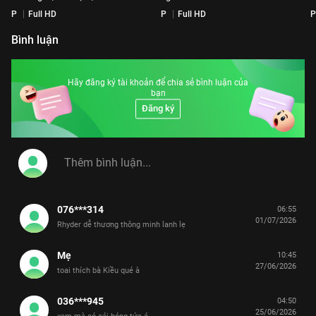
P
Full HD
P
Full HD
P
Bình luận
Hãy đăng ký tài khoản để chia sẻ bình luận của
bạn
Đăng ký
076***314
06:55
01/07/2026
Rhyder dễ thương thông minh lanh lẹ
Mẹ
10:45
27/06/2026
toai thích bà Kiều qué à
036***945
04:50
25/06/2026