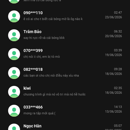
xem mà có cái bóng tức á
090***110
02:47
23/06/2026
ê có ai cho t biết cái bóng mờ là ôg nào k
Trâm Bảo
06:32
20/06/2026
say hi rực rỡ và cái bóng kkk
070***399
03:39
19/06/2026
chị nói ii chị, em bị tò mò
082***018
09:28
18/06/2026
các bạn ơi cho chị nói điều này xíu nha
kiwi
02:35
18/06/2026
chương trình gì mà nó vô tri mà nó hề hước
033***466
14:13
13/06/2026
mong ra tập mới quá:(
Ngọc Hân
05:07