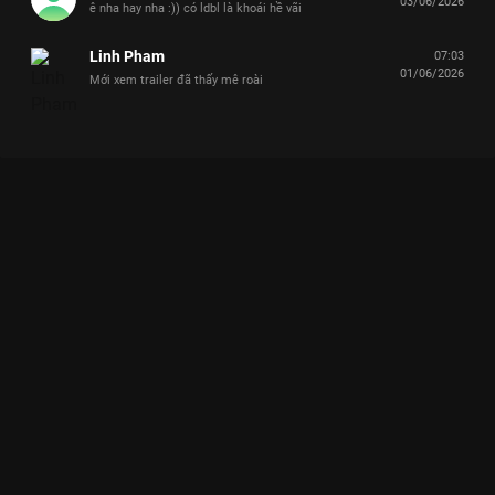
03/06/2026
ê nha hay nha :)) có ldbl là khoái hề vãi
Linh Pham
07:03
01/06/2026
Mới xem trailer đã thấy mê roài
Xem "Yếu lòng" với bộ đôi WEAN - Dương Domic, câu chuyện
Dành Dành "bỏ cuộc" 8-9 lần Say Hi Rực Rỡ - 9 Tập của Việt
Nam có sự tham gia của . Thuộc thể loại: TV show