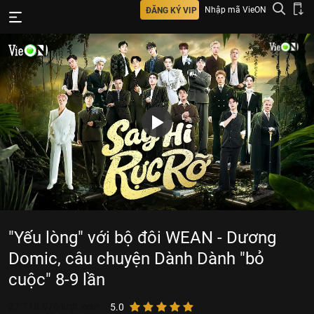
Nhập mã VieON
ĐĂNG KÝ VIP
"Yếu lòng" với bộ đôi WEAN - Dương
Domic, câu chuyện Dành Dành "bỏ
cuộc" 8-9 lần
27.713.076
lượt xem
5.0