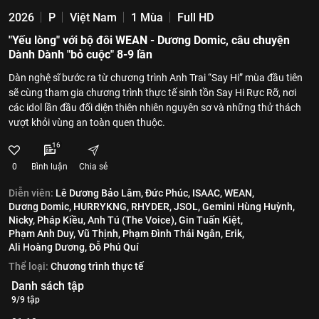
2026
P
Việt Nam
1 Mùa
Full HD
"Yếu lòng" với bộ đôi WEAN - Dương Domic, câu chuyện
Dành Dành "bỏ cuộc" 8-9 lần
Dàn nghệ sĩ bước ra từ chương trình Anh Trai “Say Hi” mùa đầu tiên
sẽ cùng tham gia chương trình thực tế sinh tồn Say Hi Rực Rỡ, nơi
các idol lần đầu đối diện thiên nhiên nguyên sơ và những thử thách
vượt khỏi vùng an toàn quen thuộc.
16
0
Bình luận
Chia sẻ
Diễn viên:
Lê Dương Bảo Lâm,
Đức Phúc,
ISAAC,
WEAN,
Dương Domic,
HURRYKNG,
RHYDER,
JSOL,
Gemini Hùng Huỳnh,
Nicky,
Pháp Kiều,
Anh Tú (The Voice),
Gin Tuấn Kiệt,
Phạm Anh Duy,
Vũ Thịnh,
Phạm Đình Thái Ngân,
Erik,
Ali Hoàng Dương,
Đỗ Phú Quí
Thể loại:
Chương trình thực tế
Danh sách tập
9/9 tập