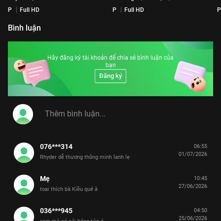
P
Full HD
P
Full HD
P
Bình luận
Hãy đăng ký tài khoản để chia sẻ bình luận của
bạn
Đăng ký
076***314
06:55
01/07/2026
Rhyder dễ thương thông minh lanh lẹ
Mẹ
10:45
27/06/2026
toai thích bà Kiều qué à
036***945
04:50
25/06/2026