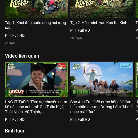
Tập 1. Khởi đầu cuộc sống nơi rừng
Tập 2. Hòa mình vào Kon Ka Kinh
T
sâu
P
Full HD
P
P
Full HD
1h 59ph
1
2h 3ph
Video liên quan
UNCUT TẬP 9: Tâm sự chuyện chưa
Các Anh Trai "hết nước hết cái" làm
U
kể của các anh trai: Gin Tuấn Kiệt,
tiểu phẩm nhưng Dương Lâm "khen"
t
Thái Ngân, Vũ Thịnh,...
nghe mà "đớn"
"
P
Full HD
P
Full HD
P
Bình luận