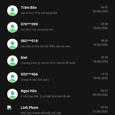
Trâm Bảo
06:32
20/06/2026
say hi rực rỡ và cái bóng kkk
070***399
03:39
19/06/2026
chị nói ii chị, em bị tò mò
082***018
09:28
18/06/2026
các bạn ơi cho chị nói điều này xíu nha
kiwi
02:35
18/06/2026
chương trình gì mà nó vô tri mà nó hề hước
033***466
14:13
13/06/2026
mong ra tập mới quá:(
Ngọc Hân
05:07
03/06/2026
ê nha hay nha :)) có ldbl là khoái hề vãi
Linh Pham
07:03
01/06/2026
Mới xem trailer đã thấy mê roài