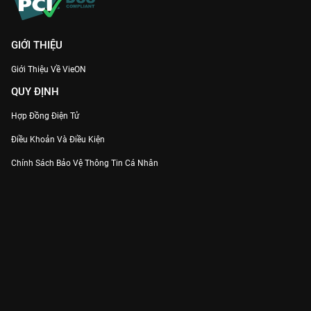
GIỚI THIỆU
Giới Thiệu Về VieON
QUY ĐỊNH
Hợp Đồng Điện Tử
Điều Khoản Và Điều Kiện
Chính Sách Bảo Vệ Thông Tin Cá Nhân
Chính Sách Bảo Vệ Người Tiêu Dùng Dễ Bị Tổn Thương
Thỏa Thuận Sử Dụng Dịch Vụ Mạng Xã Hội
THÔNG TIN
Thông Báo
Trung Tâm Hỗ Trợ
Liên Hệ