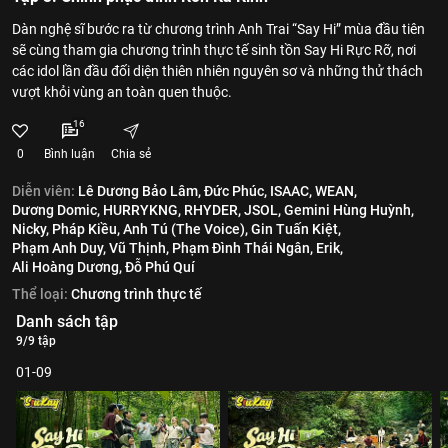
Dàn nghệ sĩ bước ra từ chương trình Anh Trai “Say Hi” mùa đầu tiên
sẽ cùng tham gia chương trình thực tế sinh tồn Say Hi Rực Rỡ, nơi
các idol lần đầu đối diện thiên nhiên nguyên sơ và những thử thách
vượt khỏi vùng an toàn quen thuộc.
16
0
Bình luận
Chia sẻ
Diễn viên:
Lê Dương Bảo Lâm,
Đức Phúc,
ISAAC,
WEAN,
Dương Domic,
HURRYKNG,
RHYDER,
JSOL,
Gemini Hùng Huỳnh,
Nicky,
Pháp Kiều,
Anh Tú (The Voice),
Gin Tuấn Kiệt,
Phạm Anh Duy,
Vũ Thịnh,
Phạm Đình Thái Ngân,
Erik,
Ali Hoàng Dương,
Đỗ Phú Quí
Thể loại:
Chương trình thực tế
Danh sách tập
9/9 tập
01-09