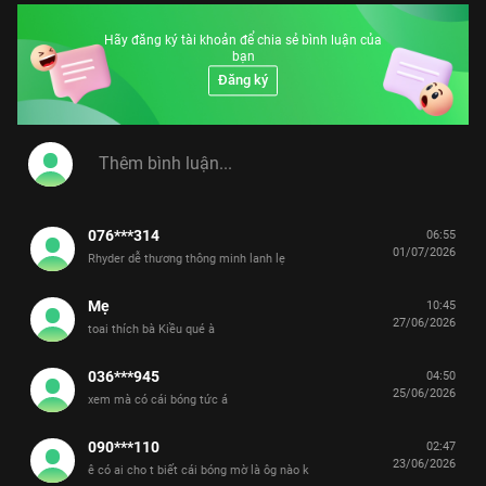
Hãy đăng ký tài khoản để chia sẻ bình luận của
bạn
Đăng ký
076***314
06:55
01/07/2026
Rhyder dễ thương thông minh lanh lẹ
Mẹ
10:45
27/06/2026
toai thích bà Kiều qué à
036***945
04:50
25/06/2026
xem mà có cái bóng tức á
090***110
02:47
23/06/2026
ê có ai cho t biết cái bóng mờ là ôg nào k