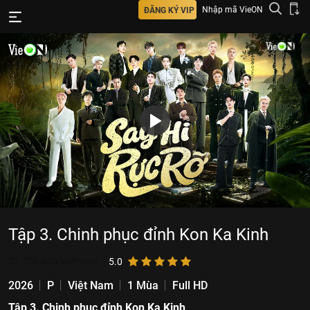
Nhập mã VieON
ĐĂNG KÝ VIP
Tập 3. Chinh phục đỉnh Kon Ka Kinh
27.700.685
lượt xem
5.0
2026
P
Việt Nam
1 Mùa
Full HD
Tập 3. Chinh phục đỉnh Kon Ka Kinh