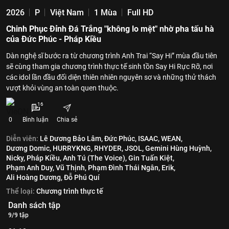
2026
P
Việt Nam
1 Mùa
Full HD
Chinh Phục Đỉnh Đá Trắng "không lo mệt" nhờ pha tấu hà
của Đức Phúc - Pháp Kiều
Dàn nghệ sĩ bước ra từ chương trình Anh Trai “Say Hi” mùa đầu tiên
sẽ cùng tham gia chương trình thực tế sinh tồn Say Hi Rực Rỡ, nơi
các idol lần đầu đối diện thiên nhiên nguyên sơ và những thử thách
vượt khỏi vùng an toàn quen thuộc.
16
0
Bình luận
Chia sẻ
Diễn viên:
Lê Dương Bảo Lâm,
Đức Phúc,
ISAAC,
WEAN,
Dương Domic,
HURRYKNG,
RHYDER,
JSOL,
Gemini Hùng Huỳnh,
Nicky,
Pháp Kiều,
Anh Tú (The Voice),
Gin Tuấn Kiệt,
Phạm Anh Duy,
Vũ Thịnh,
Phạm Đình Thái Ngân,
Erik,
Ali Hoàng Dương,
Đỗ Phú Quí
Thể loại:
Chương trình thực tế
Danh sách tập
9/9 tập