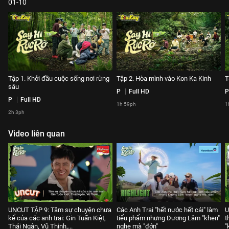
01-10
Tập 1. Khởi đầu cuộc sống nơi rừng
Tập 2. Hòa mình vào Kon Ka Kinh
T
sâu
P
Full HD
P
P
Full HD
1h 59ph
1
2h 3ph
Video liên quan
UNCUT TẬP 9: Tâm sự chuyện chưa
Các Anh Trai "hết nước hết cái" làm
U
kể của các anh trai: Gin Tuấn Kiệt,
tiểu phẩm nhưng Dương Lâm "khen"
t
Thái Ngân, Vũ Thịnh,...
nghe mà "đớn"
"