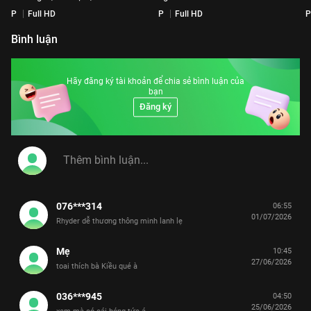
P
Full HD
P
Full HD
P
Bình luận
Hãy đăng ký tài khoản để chia sẻ bình luận của
bạn
Đăng ký
076***314
06:55
01/07/2026
Rhyder dễ thương thông minh lanh lẹ
Mẹ
10:45
27/06/2026
toai thích bà Kiều qué à
036***945
04:50
25/06/2026