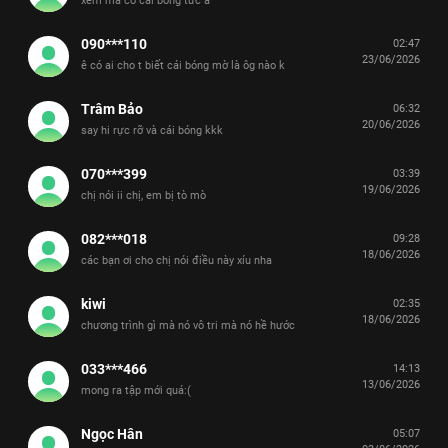
xem mà có cái bóng tức á
090***110
02:47
23/06/2026
ê có ai cho t biết cái bóng mờ là ôg nào k
Trâm Bảo
06:32
20/06/2026
say hi rực rỡ và cái bóng kkk
070***399
03:39
19/06/2026
chị nói ii chị, em bị tò mò
082***018
09:28
18/06/2026
các bạn ơi cho chị nói điều này xíu nha
kiwi
02:35
18/06/2026
chương trình gì mà nó vô tri mà nó hề hước
033***466
14:13
13/06/2026
mong ra tập mới quá:(
Ngọc Hân
05:07