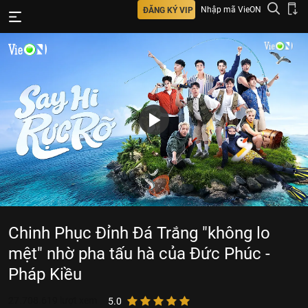
Nhập mã VieON
ĐĂNG KÝ VIP
Chinh Phục Đỉnh Đá Trắng "không lo
mệt" nhờ pha tấu hà của Đức Phúc -
Pháp Kiều
27.708.619
lượt xem
5.0