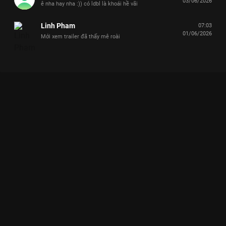
03/06/2026
ê nha hay nha :)) có ldbl là khoái hề vãi
Linh Pham
07:03
01/06/2026
Mới xem trailer đã thấy mê roài
Xem Chinh Phục Đỉnh Đá Trắng "không lo mệt" nhờ pha tấu hà
của Đức Phúc - Pháp Kiều Say Hi Rực Rỡ - 9 Tập của Việt Nam
có sự tham gia của . Thuộc thể loại: TV show