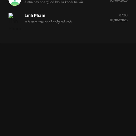
03/06/2026
ê nha hay nha :)) có ldbl là khoái hề vãi
Linh Pham
07:03
01/06/2026
Mới xem trailer đã thấy mê roài
Xem UNCUT TẬP 4: Anh Cả dậy sớm lo đàn em, toàn cảnh mặt
mộc, ngáy ngủ của các anh trai sáng sớm Say Hi Rực Rỡ - 9
Tập của Việt Nam có sự tham gia của . Thuộc thể loại: TV
show