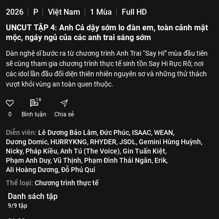
2026
P
Việt Nam
1 Mùa
Full HD
UNCUT TẬP 4: Anh Cả dậy sớm lo đàn em, toàn cảnh mặt
mộc, ngáy ngủ của các anh trai sáng sớm
Dàn nghệ sĩ bước ra từ chương trình Anh Trai “Say Hi” mùa đầu tiên
sẽ cùng tham gia chương trình thực tế sinh tồn Say Hi Rực Rỡ, nơi
các idol lần đầu đối diện thiên nhiên nguyên sơ và những thử thách
vượt khỏi vùng an toàn quen thuộc.
16
0
Bình luận
Chia sẻ
Diễn viên:
Lê Dương Bảo Lâm,
Đức Phúc,
ISAAC,
WEAN,
Dương Domic,
HURRYKNG,
RHYDER,
JSOL,
Gemini Hùng Huỳnh,
Nicky,
Pháp Kiều,
Anh Tú (The Voice),
Gin Tuấn Kiệt,
Phạm Anh Duy,
Vũ Thịnh,
Phạm Đình Thái Ngân,
Erik,
Ali Hoàng Dương,
Đỗ Phú Quí
Thể loại:
Chương trình thực tế
Danh sách tập
9/9 tập