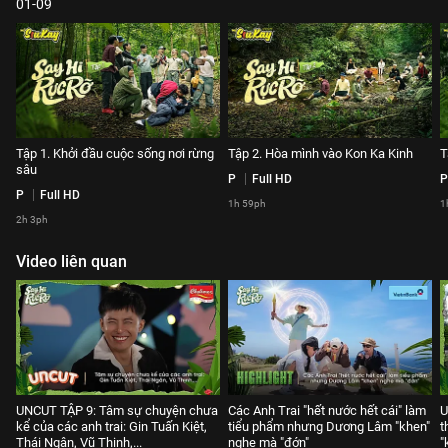
01-09
Tập 1. Khởi đầu cuộc sống nơi rừng
Tập 2. Hòa mình vào Kon Ka Kinh
T
sâu
P
Full HD
P
P
Full HD
1h 59ph
1
2h 3ph
Video liên quan
UNCUT TẬP 9: Tâm sự chuyện chưa
Các Anh Trai "hết nước hết cái" làm
U
kể của các anh trai: Gin Tuấn Kiệt,
tiểu phẩm nhưng Dương Lâm "khen"
t
Thái Ngân, Vũ Thịnh,...
nghe mà "đớn"
"