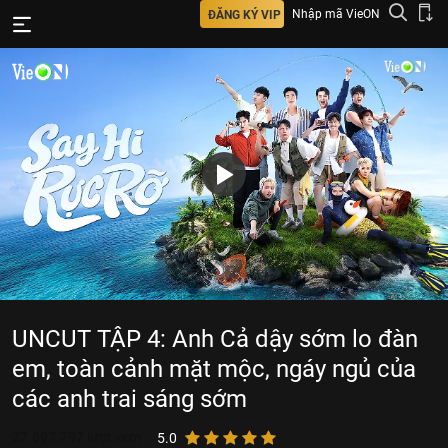
Nhập mã VieON
ĐĂNG KÝ VIP
UNCUT TẬP 4: Anh Cả dậy sớm lo đàn
em, toàn cảnh mặt mộc, ngáy ngủ của
các anh trai sáng sớm
27.697.797
lượt xem
5.0