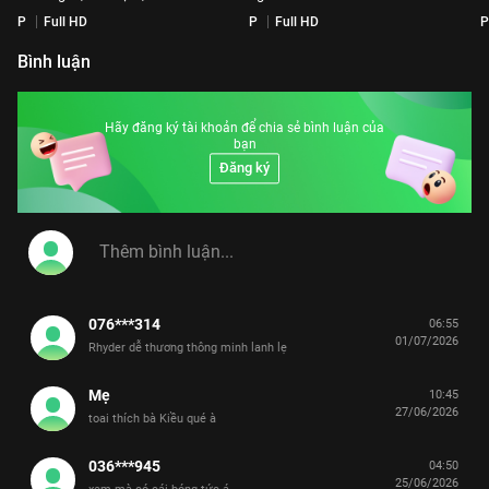
P
Full HD
P
Full HD
P
Bình luận
Hãy đăng ký tài khoản để chia sẻ bình luận của
bạn
Đăng ký
076***314
06:55
01/07/2026
Rhyder dễ thương thông minh lanh lẹ
Mẹ
10:45
27/06/2026
toai thích bà Kiều qué à
036***945
04:50
25/06/2026