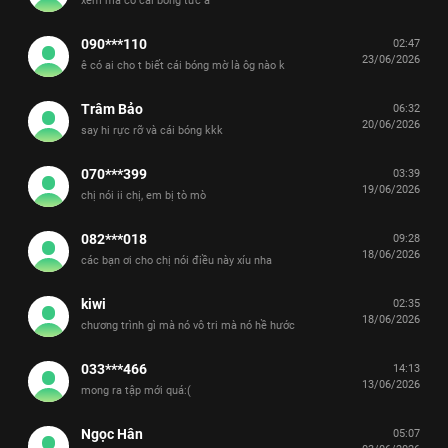
xem mà có cái bóng tức á
090***110
02:47
23/06/2026
ê có ai cho t biết cái bóng mờ là ôg nào k
Trâm Bảo
06:32
20/06/2026
say hi rực rỡ và cái bóng kkk
070***399
03:39
19/06/2026
chị nói ii chị, em bị tò mò
082***018
09:28
18/06/2026
các bạn ơi cho chị nói điều này xíu nha
kiwi
02:35
18/06/2026
chương trình gì mà nó vô tri mà nó hề hước
033***466
14:13
13/06/2026
mong ra tập mới quá:(
Ngọc Hân
05:07