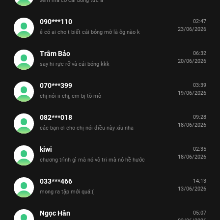
xem mà có cái bóng tức á
090***110
02:47
23/06/2026
ê có ai cho t biết cái bóng mờ là ôg nào k
Trâm Bảo
06:32
20/06/2026
say hi rực rỡ và cái bóng kkk
070***399
03:39
19/06/2026
chị nói ii chị, em bị tò mò
082***018
09:28
18/06/2026
các bạn ơi cho chị nói điều này xíu nha
kiwi
02:35
18/06/2026
chương trình gì mà nó vô tri mà nó hề hước
033***466
14:13
13/06/2026
mong ra tập mới quá:(
Ngọc Hân
05:07