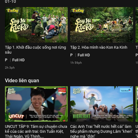
01-10
Tập 1. Khởi đầu cuộc sống nơi rừng
Tập 2. Hòa mình vào Kon Ka Kinh
T
sâu
P
Full HD
P
P
Full HD
1h 59ph
1
2h 3ph
Video liên quan
UNCUT TẬP 9: Tâm sự chuyện chưa
Các Anh Trai "hết nước hết cái" làm
U
kể của các anh trai: Gin Tuấn Kiệt,
tiểu phẩm nhưng Dương Lâm "khen"
t
Thái Ngân, Vũ Thịnh,...
nghe mà "đớn"
"