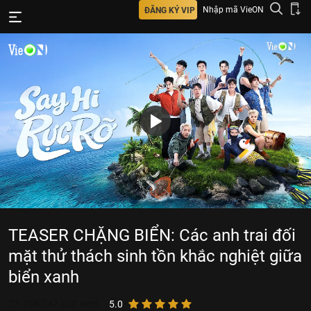
Nhập mã VieON
ĐĂNG KÝ VIP
TEASER CHẶNG BIỂN: Các anh trai đối
mặt thử thách sinh tồn khắc nghiệt giữa
biển xanh
27.708.747
lượt xem
5.0