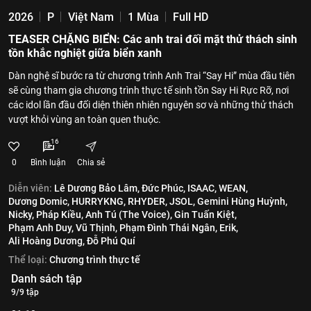
2026
P
Việt Nam
1 Mùa
Full HD
TEASER CHẶNG BIỂN: Các anh trai đối mặt thử thách sinh
tồn khắc nghiệt giữa biển xanh
Dàn nghệ sĩ bước ra từ chương trình Anh Trai “Say Hi” mùa đầu tiên
sẽ cùng tham gia chương trình thực tế sinh tồn Say Hi Rực Rỡ, nơi
các idol lần đầu đối diện thiên nhiên nguyên sơ và những thử thách
vượt khỏi vùng an toàn quen thuộc.
16
0
Bình luận
Chia sẻ
Diễn viên:
Lê Dương Bảo Lâm,
Đức Phúc,
ISAAC,
WEAN,
Dương Domic,
HURRYKNG,
RHYDER,
JSOL,
Gemini Hùng Huỳnh,
Nicky,
Pháp Kiều,
Anh Tú (The Voice),
Gin Tuấn Kiệt,
Phạm Anh Duy,
Vũ Thịnh,
Phạm Đình Thái Ngân,
Erik,
Ali Hoàng Dương,
Đỗ Phú Quí
Thể loại:
Chương trình thực tế
Danh sách tập
9/9 tập