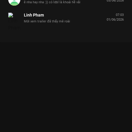
03/06/2026
ê nha hay nha :)) có ldbl là khoái hề vãi
Linh Pham
07:03
01/06/2026
Mới xem trailer đã thấy mê roài
Xem TEASER CHẶNG BIỂN: Các anh trai đối mặt thử thách sinh
tồn khắc nghiệt giữa biển xanh Say Hi Rực Rỡ - 9 Tập của Việt
Nam có sự tham gia của . Thuộc thể loại: TV show