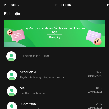
P
Full HD
P
Full HD
P
Bình luận
Hãy đăng ký tài khoản để chia sẻ bình luận của
bạn
Đăng ký
076***314
06:55
01/07/2026
Rhyder dễ thương thông minh lanh lẹ
Mẹ
10:45
27/06/2026
toai thích bà Kiều qué à
036***945
04:50
25/06/2026