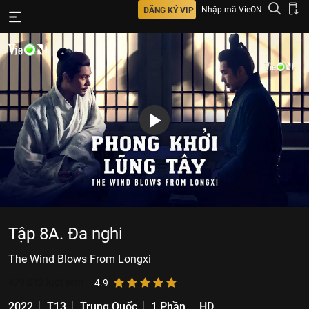
Nhập mã VieON
ĐĂNG KÝ VIP
Tập 8A. Đa nghi
The Wind Blows From Longxi
479.012
lượt xem
4.9
2022
T13
Trung Quốc
1 Phần
HD