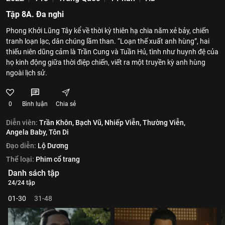
Tập 8A. Đa nghi
Phong Khởi Lũng Tây kể về thời kỳ thiên hạ chia năm xẻ bảy, chiến
tranh loạn lạc, dân chúng lầm than. “Loạn thế xuất anh hùng”, hai
thiếu niên dũng cảm là Trần Cung và Tuần Hủ, tình như huynh đệ của
họ kinh động giữa thời điệp chiến, viết ra một truyền kỳ anh hùng
ngoài lịch sử.
0
Bình luận
Chia sẻ
Diễn viên:
Trần Khôn,
Bạch Vũ,
Nhiếp Viễn,
Thường Viễn,
Angela Baby,
Tôn Di
Đạo diễn:
Lộ Dương
Thể loại:
Phim cổ trang
Danh sách tập
24/24 tập
01-30
31-48