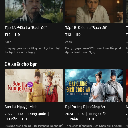
Tập 1A. Điều tra "Bạch đế"
Tập 1B. Điều tra "Bạch đế"
T
T13
HD
T13
HD
T
23ph
25ph
2
Công nguyên năm 228, quân Thục Bắc phạt
Công nguyên năm 228, quân Thục Bắc phạt
T
đại bại trước nước Ngụy.
đại bại trước nước Ngụy.
q
Đề xuất cho bạn
Sơn Hà Nguyệt Minh
Đại Đường Địch Công Án
N
2022
T13
Trung Quốc
2024
T16
Trung Quốc
2
1 Phần
HD
1 Phần
Full HD
Qua bao gian nan, Chu Đệ trở thành hoàng đế,
Theo chân thần thám Địch Nhân Kiệt phá giải
Kh