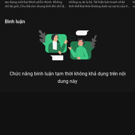
tạo dựng một Đại Minh phồn thịnh. Không
những vụ án ly kỳ. Tái hiện bức tranh nhân
t
chỉ tài giỏi, Chu Đệ còn chung tình khi chỉ lập
tình thế thái thời Đường dưới sự cai trị của Võ
v
duy nhất một hoàng hậu.
Tắc Thiên.
v
Bình luận
Chức năng bình luận tạm thời không khả dụng trên nội
dung này
Xem Tập 8A. Đa nghi Phong Khởi Lũng Tây - 24 Tập của Trung
Quốc có sự tham gia của . Thuộc thể loại: Phim bộ