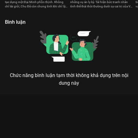
tạo dựng một Đại Minh phồn thịnh. Không
những vụ án ly kỳ. Tái hiện bức tranh nhân
t
chỉ tài giỏi, Chu Đệ còn chung tình khi chỉ lập
tình thế thái thời Đường dưới sự cai trị của Võ
v
duy nhất một hoàng hậu.
Tắc Thiên.
v
Bình luận
Chức năng bình luận tạm thời không khả dụng trên nội
dung này
Xem Tập 4B. Không người làm chứng Phong Khởi Lũng Tây -
24 Tập của Trung Quốc có sự tham gia của . Thuộc thể loại:
Phim bộ