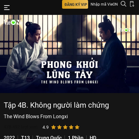
Nhập mã VieON
ĐĂNG KÝ VIP
Tập 4B. Không người làm chứng
The Wind Blows From Longxi
478.492
lượt xem
4.9
2022
T13
Trung Quốc
1 Phần
HD