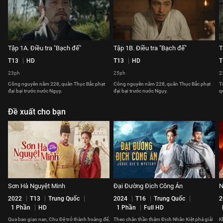
Tập 1A. Điều tra "Bạch đế"
Tập 1B. Điều tra "Bạch đế"
T
T13
HD
T13
HD
T
23ph
25ph
2
Công nguyên năm 228, quân Thục Bắc phạt
Công nguyên năm 228, quân Thục Bắc phạt
T
đại bại trước nước Ngụy.
đại bại trước nước Ngụy.
q
Đề xuất cho bạn
Sơn Hà Nguyệt Minh
Đại Đường Địch Công Án
N
2022
T13
Trung Quốc
2024
T16
Trung Quốc
2
1 Phần
HD
1 Phần
Full HD
Qua bao gian nan, Chu Đệ trở thành hoàng đế,
Theo chân thần thám Địch Nhân Kiệt phá giải
Kh