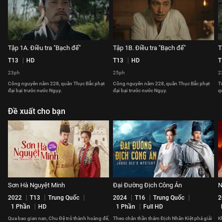
Tập 1A. Điều tra "Bạch đế"
Tập 1B. Điều tra "Bạch đế"
T
T13
HD
T13
HD
T
23ph
25ph
2
Công nguyên năm 228, quân Thục Bắc phạt
Công nguyên năm 228, quân Thục Bắc phạt
T
đại bại trước nước Ngụy.
đại bại trước nước Ngụy.
q
Đề xuất cho bạn
Sơn Hà Nguyệt Minh
Đại Đường Địch Công Án
N
2022
T13
Trung Quốc
2024
T16
Trung Quốc
2
1 Phần
HD
1 Phần
Full HD
Qua bao gian nan, Chu Đệ trở thành hoàng đế,
Theo chân thần thám Địch Nhân Kiệt phá giải
Kh