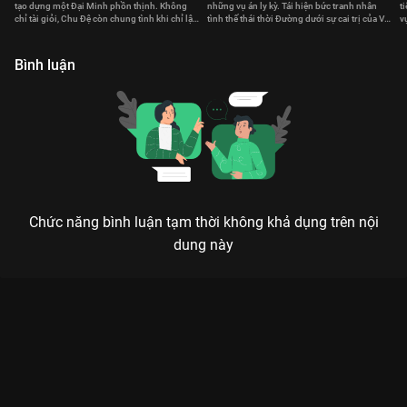
tạo dựng một Đại Minh phồn thịnh. Không
những vụ án ly kỳ. Tái hiện bức tranh nhân
t
chỉ tài giỏi, Chu Đệ còn chung tình khi chỉ lập
tình thế thái thời Đường dưới sự cai trị của Võ
v
duy nhất một hoàng hậu.
Tắc Thiên.
v
Bình luận
Chức năng bình luận tạm thời không khả dụng trên nội
dung này
Xem Tập 2A. Tình báo giả Phong Khởi Lũng Tây - 24 Tập của
Trung Quốc có sự tham gia của . Thuộc thể loại: Phim bộ