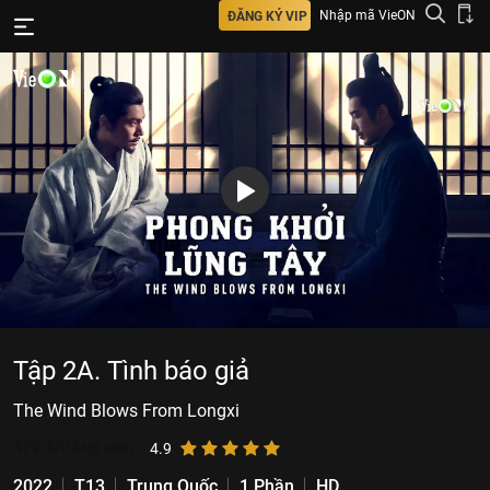
Nhập mã VieON
ĐĂNG KÝ VIP
Tập 2A. Tình báo giả
The Wind Blows From Longxi
479.470
lượt xem
4.9
2022
T13
Trung Quốc
1 Phần
HD