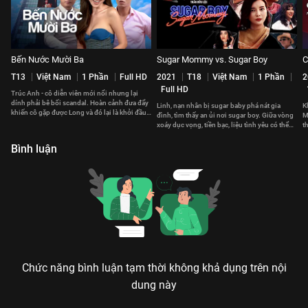
Bến Nước Mười Ba
Sugar Mommy vs. Sugar Boy
C
T13
Việt Nam
1 Phần
Full HD
2021
T18
Việt Nam
1 Phần
2
Full HD
Trúc Anh - cô diễn viên mới nổi nhưng lại
dính phải bê bối scandal. Hoàn cảnh đưa đẩy
Linh, nạn nhân bị sugar baby phá nát gia
K
khiến cô gặp được Long và đó lại là khởi đầu
đình, tìm thấy an ủi nơi sugar boy. Giữa vòng
M
cho mọi sóng gió.
xoáy dục vọng, tiền bạc, liệu tình yêu có thể
t
tồn tại?
l
Bình luận
Chức năng bình luận tạm thời không khả dụng trên nội
dung này