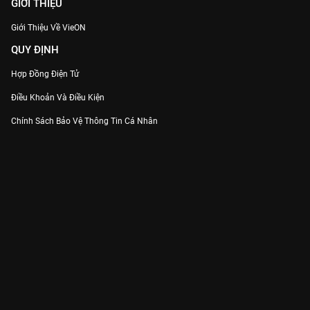
GIỚI THIỆU
Giới Thiệu Về VieON
QUY ĐỊNH
Hợp Đồng Điện Tử
Điều Khoản Và Điều Kiện
Chính Sách Bảo Vệ Thông Tin Cá Nhân
Chính Sách Bảo Vệ Người Tiêu Dùng Dễ Bị Tổn Thương
Thỏa Thuận Sử Dụng Dịch Vụ Mạng Xã Hội
THÔNG TIN
Thông Báo
Trung Tâm Hỗ Trợ
Liên Hệ
Góp Ý