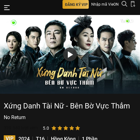
Nhập mã VieON
ĐĂNG KÝ VIP
Xứng Danh Tài Nữ - Bên Bờ Vực Thẳm
No Return
339.540
lượt xem
5.0
VIP
2024
T16
Hồng Kông
1 Phần