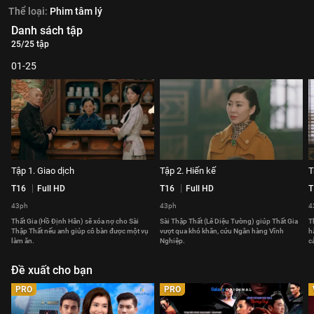
Thể loại:
Phim tâm lý
Danh sách tập
25/25 tập
01-25
Tập 1. Giao dịch
Tập 2. Hiến kế
T
T16
Full HD
T16
Full HD
T
43ph
43ph
4
Thất Gia (Hồ Định Hân) sẽ xóa nợ cho Sài
Sài Thập Thất (Lê Diệu Tường) giúp Thất Gia
T
Thập Thất nếu anh giúp cô bàn được một vụ
vượt qua khó khăn, cứu Ngân hàng Vĩnh
h
làm ăn.
Nghiệp.
c
Đề xuất cho bạn
PRO
PRO