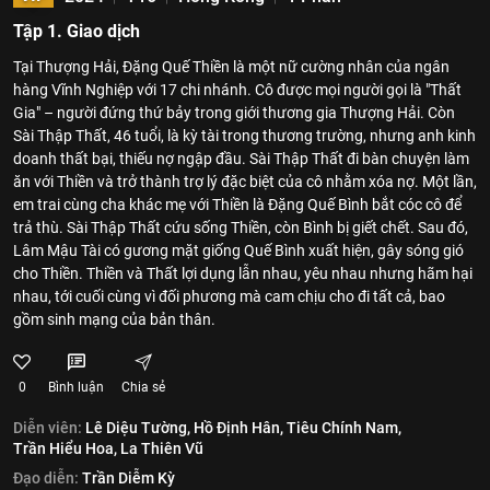
Tập 1. Giao dịch
Tại Thượng Hải, Đặng Quế Thiền là một nữ cường nhân của ngân
hàng Vĩnh Nghiệp với 17 chi nhánh. Cô được mọi người gọi là "Thất
Gia" – người đứng thứ bảy trong giới thương gia Thượng Hải. Còn
Sài Thập Thất, 46 tuổi, là kỳ tài trong thương trường, nhưng anh kinh
doanh thất bại, thiếu nợ ngập đầu. Sài Thập Thất đi bàn chuyện làm
ăn với Thiền và trở thành trợ lý đặc biệt của cô nhằm xóa nợ. Một lần,
em trai cùng cha khác mẹ với Thiền là Đặng Quế Bình bắt cóc cô để
trả thù. Sài Thập Thất cứu sống Thiền, còn Bình bị giết chết. Sau đó,
Lâm Mậu Tài có gương mặt giống Quế Bình xuất hiện, gây sóng gió
cho Thiền. Thiền và Thất lợi dụng lẫn nhau, yêu nhau nhưng hãm hại
nhau, tới cuối cùng vì đối phương mà cam chịu cho đi tất cả, bao
gồm sinh mạng của bản thân.
0
Bình luận
Chia sẻ
Diễn viên:
Lê Diệu Tường,
Hồ Định Hân,
Tiêu Chính Nam,
Trần Hiểu Hoa,
La Thiên Vũ
Đạo diễn:
Trần Diễm Kỳ