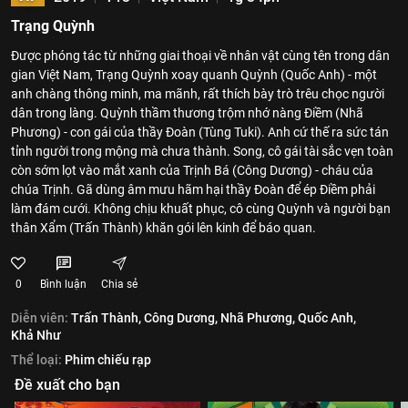
Trạng Quỳnh
Được phóng tác từ những giai thoại về nhân vật cùng tên trong dân
gian Việt Nam, Trạng Quỳnh xoay quanh Quỳnh (Quốc Anh) - một
anh chàng thông minh, ma mãnh, rất thích bày trò trêu chọc người
dân trong làng. Quỳnh thầm thương trộm nhớ nàng Điềm (Nhã
Phương) - con gái của thầy Đoàn (Tùng Tuki). Anh cứ thế ra sức tán
tỉnh người trong mộng mà chưa thành. Song, cô gái tài sắc vẹn toàn
còn sớm lọt vào mắt xanh của Trịnh Bá (Công Dương) - cháu của
chúa Trịnh. Gã dùng âm mưu hãm hại thầy Đoàn để ép Điềm phải
làm đám cưới. Không chịu khuất phục, cô cùng Quỳnh và người bạn
thân Xẩm (Trấn Thành) khăn gói lên kinh để báo quan.
0
Bình luận
Chia sẻ
Diễn viên:
Trấn Thành,
Công Dương,
Nhã Phương,
Quốc Anh,
Khả Như
Thể loại:
Phim chiếu rạp
Đề xuất cho bạn