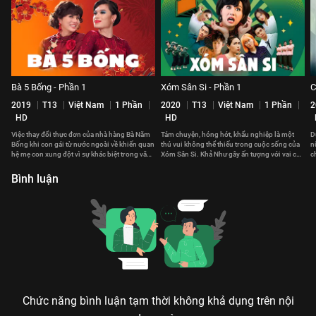
Bà 5 Bống - Phần 1
Xóm Sân Si - Phần 1
C
2019
T13
Việt Nam
1 Phần
2020
T13
Việt Nam
1 Phần
2
HD
HD
Việc thay đổi thực đơn của nhà hàng Bà Năm
Tám chuyện, hóng hớt, khẩu nghiệp là một
D
Bống khi con gái từ nước ngoài về khiến quan
thú vui không thể thiếu trong cuộc sống của
n
hệ mẹ con xung đột vì sự khác biệt trong văn
Xóm Sân Si. Khả Như gây ấn tượng với vai chị
c
hoá ẩm thực
đội trưởng đội an ninh
l
Bình luận
Chức năng bình luận tạm thời không khả dụng trên nội