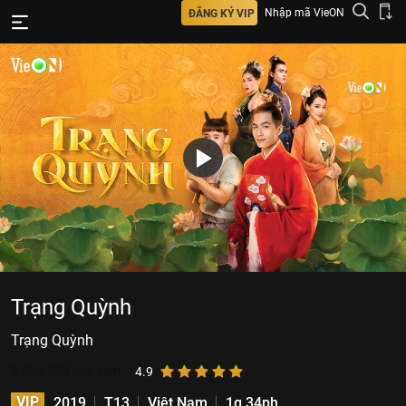
Nhập mã VieON
ĐĂNG KÝ VIP
Trạng Quỳnh
Trạng Quỳnh
2.904.530
lượt xem
4.9
VIP
2019
T13
Việt Nam
1g 34ph