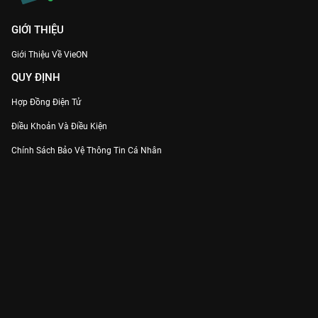
GIỚI THIỆU
Giới Thiệu Về VieON
QUY ĐỊNH
Hợp Đồng Điện Tử
Điều Khoản Và Điều Kiện
Chính Sách Bảo Vệ Thông Tin Cá Nhân
Chính Sách Bảo Vệ Người Tiêu Dùng Dễ Bị Tổn Thương
Thỏa Thuận Sử Dụng Dịch Vụ Mạng Xã Hội
THÔNG TIN
Thông Báo
Trung Tâm Hỗ Trợ
Liên Hệ