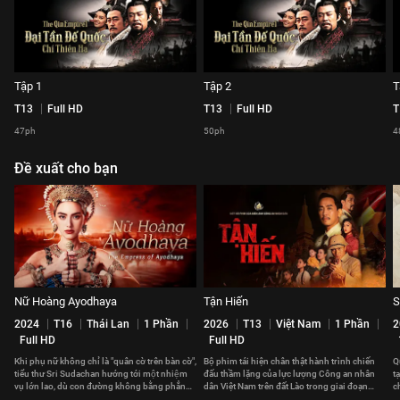
Tập 1
Tập 2
T
T13
Full HD
T13
Full HD
T
47ph
50ph
4
Đề xuất cho bạn
Nữ Hoàng Ayodhaya
Tận Hiến
S
2024
T16
Thái Lan
1 Phần
2026
T13
Việt Nam
1 Phần
2
Full HD
Full HD
Khi phụ nữ không chỉ là "quân cờ trên bàn cờ",
Bộ phim tái hiện chân thật hành trình chiến
Q
tiểu thư Sri Sudachan hướng tới một nhiệm
đấu thầm lặng của lực lượng Công an nhân
t
vụ lớn lao, dù con đường không bằng phẳng
dân Việt Nam trên đất Lào trong giai đoạn
c
và có nhiều đe dọa.
1957-1977.
d