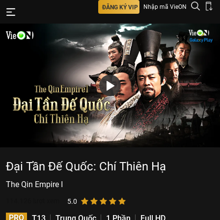
Nhập mã VieON
ĐĂNG KÝ VIP
Đại Tần Đế Quốc: Chí Thiên Hạ
The Qin Empire I
114.126
lượt xem
5.0
PRO
T13
Trung Quốc
1 Phần
Full HD