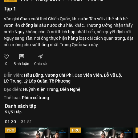
Tập 1
Vào giai đoạn cuối thời Chiến Quốc, khi nước Tần với vị thế nhỏ bé
vươn lên chống lại sáu nước chư hầu khác. Thương Ưởng nhận thấy
nước Ngụy không còn là nơi thích hợp phát triển, nên quyết định rời
Ngụy sang Tần, nơi ông thực hiện hàng loạt cải cách quan trọng, đặt
nền móng cho sự thống nhất Trung Quốc sau này.
0
Bình luận
Chia sẻ
Diễn viên:
Hầu Dũng,
Vương Chí Phi,
Cao Viên Viên,
Đỗ Vũ Lộ,
Lữ Trung,
Lý Lập Quần,
Tề Phương
Đạo diễn:
Huỳnh Kiện Trung,
Diên Nghệ
Thể loại:
Phim cổ trang
Danh sách tập
51/51 tập
01-30
31-51
PRO
PRO