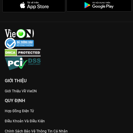
khiến người xem như sống lại giữa thời Chiến Quốc đầy biến
động.
Cốt truyện kịch tính:
Không có chi tiết thừa, mỗi tập phim là
một ván bài chính trị nghẹt thở giữa các nước chư hầu.
Cùng gia nhập hội yêu sử và thưởng thức trọn bộ
Đại Tần Đế
Quốc: Chí Thiên Hạ
bản quyền, chất lượng Full HD ngay trên
VieON
!
GIỚI THIỆU
Giới Thiệu Về VieON
QUY ĐỊNH
Hợp Đồng Điện Tử
Điều Khoản Và Điều Kiện
Chính Sách Bảo Vệ Thông Tin Cá Nhân