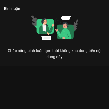
Bình luận
Chức năng bình luận tạm thời không khả dụng trên nội
dung này
ĐẠI TẦN ĐẾ QUỐC: CHÍ THIÊN HẠ - KHÚC TRÁNG CA THỐNG
NHẤT GIANG SƠN ĐỈNH CAO
Dùng máu và kiếm để viết nên lịch sử, dùng tham vọng vĩ đại để thu phục lòng người –
Tần Thủy Hoàng và hành trình bình định thiên hạ.
Nếu bạn là fan của dòng phim chính kịch lịch sử thì
Đại Tần Đế
Quốc: Chí Thiên Hạ
chính là siêu phẩm phải cày trên
VieON
.
Không giống những bộ phim ngôn tình khoác áo cổ trang, bộ
phim tái hiện một cách trần trụi và hào hùng về thời kỳ loạn lạc