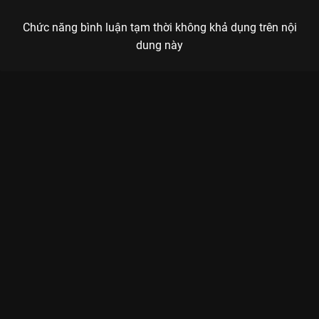
Chức năng bình luận tạm thời không khả dụng trên nội
dung này
Xem Tập 7 Khu Rừng Nhỏ Của Hai Người - 35 Tập của Trung
Quốc có sự tham gia của . Thuộc thể loại: Phim bộ