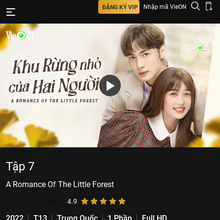
Nhập mã VieON
ĐĂNG KÝ VIP
Tập 7
A Romance Of The Little Forest
487.809
lượt xem
4.9
2022
T13
Trung Quốc
1 Phần
Full HD