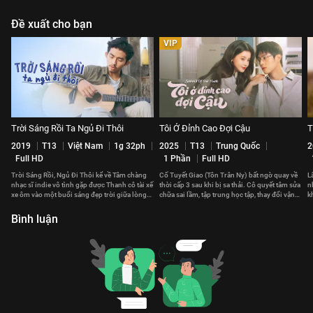
Đề xuất cho bạn
VIP
Trời Sáng Rồi Ta Ngủ Đi Thôi
Tôi Ở Đỉnh Cao Đợi Cậu
T
2019
T13
Việt Nam
1g 32ph
2025
T13
Trung Quốc
2
Full HD
1 Phần
Full HD
Trời Sáng Rồi, Ngủ Đi Thôi kể về Tâm chàng
Cố Tuyết Giao (Tôn Trân Ny) bất ngờ quay về
L
nhạc sĩ indie vô tình gặp được Thanh cô tài xế
thời cấp 3 sau khi bị sa thải. Cô quyết tâm sửa
n
xe ôm vào một buổi sáng đẹp trời giữa lòng
chữa sai lầm, tập trung học tập, thay đổi vận
k
Sài Gòn.
mệnh.
n
Bình luận