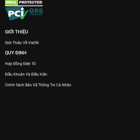
GIỚI THIỆU
Giới Thiệu Về VieON
QUY ĐỊNH
Hợp Đồng Điện Tử
Điều Khoản Và Điều Kiện
Chính Sách Bảo Vệ Thông Tin Cá Nhân
Chính Sách Bảo Vệ Người Tiêu Dùng Dễ Bị Tổn Thương
Thỏa Thuận Sử Dụng Dịch Vụ Mạng Xã Hội
THÔNG TIN
Thông Báo
Trung Tâm Hỗ Trợ