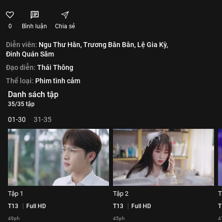
0
Bình luận
Chia sẻ
Diễn viên:
Ngu Thư Hân,
Trương Bân Bân,
Lệ Gia Kỳ,
Đinh Quán Sâm
Đạo diễn:
Thái Thông
Thể loại:
Phim tình cảm
Danh sách tập
35/35 tập
01-30
31-35
Tập 1
Tập 2
T
T13
Full HD
T13
Full HD
T
49ph
45ph
4