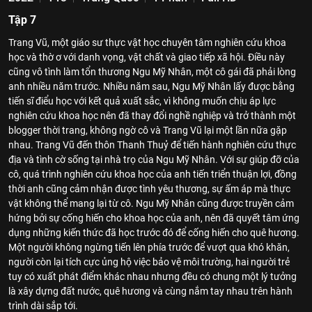
Tập 7
Trang Vũ, một giáo sư thực vật học chuyên tâm nghiên cứu khoa
học và thờ ơ với danh vọng, vật chất và giao tiếp xã hội. Điều này
cũng vô tình làm tổn thương Ngu Mỹ Nhân, một cô gái đã phải lòng
anh nhiều năm trước. Nhiều năm sau, Ngu Mỹ Nhân lấy được bằng
tiến sĩ điểu học với kết quả xuất sắc, vì không muốn chịu áp lực
nghiên cứu khoa học nên đã thay đổi nghề nghiệp và trở thành một
blogger thời trang, không ngờ cô và Trang Vũ lại một lần nữa gặp
nhau. Trang Vũ đến thôn Thanh Thuỷ để tiến hành nghiên cứu thực
địa và tình cờ sống tại nhà trọ của Ngu Mỹ Nhân. Với sự giúp đỡ của
cô, quá trình nghiên cứu khoa học của anh tiến triển thuận lợi, đồng
thời anh cũng cảm nhận được tình yêu thương, sự ấm áp mà thực
vật không thể mang lại từ cô. Ngu Mỹ Nhân cũng được truyền cảm
hứng bởi sự cống hiến cho khoa học của anh, nên đã quyết tâm ứng
dụng những kiến thức đã học trước đó để cống hiến cho quê hương.
Một người không ngừng tiến lên phía trước để vượt qua khó khăn,
người còn lại tích cực ủng hộ việc bảo vệ môi trường, hai người trẻ
tuy có xuất phát điểm khác nhau nhưng đều có chung một lý tưởng
là xây dựng đất nước, quê hương và cùng nắm tay nhau trên hành
trình dài sắp tới.