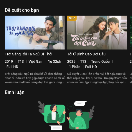
Đề xuất cho bạn
VIP
Trời Sáng Rồi Ta Ngủ Đi Thôi
Tôi Ở Đỉnh Cao Đợi Cậu
T
2019
T13
Việt Nam
1g 32ph
2025
T13
Trung Quốc
2
Full HD
1 Phần
Full HD
Trời Sáng Rồi, Ngủ Đi Thôi kể về Tâm chàng
Cố Tuyết Giao (Tôn Trân Ny) bất ngờ quay về
L
nhạc sĩ indie vô tình gặp được Thanh cô tài xế
thời cấp 3 sau khi bị sa thải. Cô quyết tâm sửa
n
xe ôm vào một buổi sáng đẹp trời giữa lòng
chữa sai lầm, tập trung học tập, thay đổi vận
k
Sài Gòn.
mệnh.
n
Bình luận