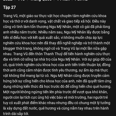
Tập 27
Trang Vũ, một giáo sư thực vật học chuyên tâm nghiên cứu khoa
học và thờ ơ với danh vọng, vật chất và giao tiếp xã hội. Điều này
cũng vô tình làm tổn thương Ngu Mỹ Nhân, một cô gái đã phải lòng
anh nhiều năm trước. Nhiều năm sau, Ngu Mỹ Nhân lấy được bằng
tiến sĩ điểu học với kết quả xuất sắc, vì không muốn chịu áp lực
nghiên cứu khoa học nên đã thay đổi nghề nghiệp và trở thành một
blogger thời trang, không ngờ cô và Trang Vũ lại một lần nữa gặp
nhau. Trang Vũ đến thôn Thanh Thuỷ để tiến hành nghiên cứu thực
địa và tình cờ sống tại nhà trọ của Ngu Mỹ Nhân. Với sự giúp đỡ của
cô, quá trình nghiên cứu khoa học của anh tiến triển thuận lợi, đồng
thời anh cũng cảm nhận được tình yêu thương, sự ấm áp mà thực
vật không thể mang lại từ cô. Ngu Mỹ Nhân cũng được truyền cảm
hứng bởi sự cống hiến cho khoa học của anh, nên đã quyết tâm ứng
dụng những kiến thức đã học trước đó để cống hiến cho quê hương.
Một người không ngừng tiến lên phía trước để vượt qua khó khăn,
người còn lại tích cực ủng hộ việc bảo vệ môi trường, hai người trẻ
tuy có xuất phát điểm khác nhau nhưng đều có chung một lý tưởng
là xây dựng đất nước, quê hương và cùng nắm tay nhau trên hành
trình dài sắp tới.