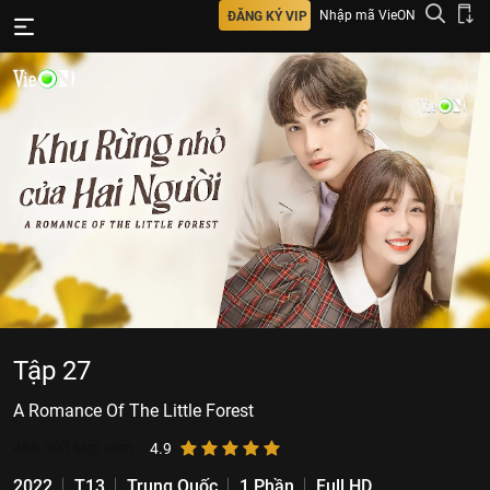
Nhập mã VieON
ĐĂNG KÝ VIP
Tập 27
A Romance Of The Little Forest
488.003
lượt xem
4.9
2022
T13
Trung Quốc
1 Phần
Full HD