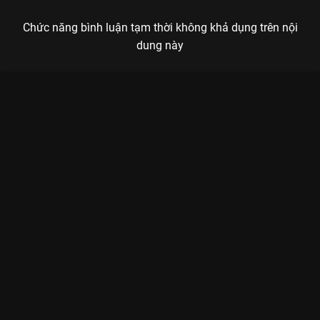
Chức năng bình luận tạm thời không khả dụng trên nội
dung này
Xem Tập 27 Khu Rừng Nhỏ Của Hai Người - 35 Tập của Trung
Quốc có sự tham gia của . Thuộc thể loại: Phim bộ