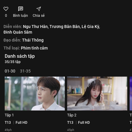
0
Bình luận
Chia sẻ
Diễn viên:
Ngu Thư Hân,
Trương Bân Bân,
Lệ Gia Kỳ,
Đinh Quán Sâm
Đạo diễn:
Thái Thông
Thể loại:
Phim tình cảm
Danh sách tập
35/35 tập
01-30
31-35
Tập 1
Tập 2
T
T13
Full HD
T13
Full HD
T
49ph
45ph
4