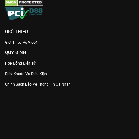
GIỚI THIỆU
Giới Thiệu Về VieON
QUY ĐỊNH
Hợp Đồng Điện Tử
Điều Khoản Và Điều Kiện
Chính Sách Bảo Vệ Thông Tin Cá Nhân
Chính Sách Bảo Vệ Người Tiêu Dùng Dễ Bị Tổn Thương
Thỏa Thuận Sử Dụng Dịch Vụ Mạng Xã Hội
THÔNG TIN
Thông Báo
Trung Tâm Hỗ Trợ