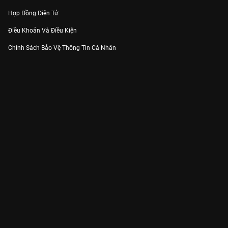
Hợp Đồng Điện Tử
Điều Khoản Và Điều Kiện
Chính Sách Bảo Vệ Thông Tin Cá Nhân
Chính Sách Bảo Vệ Người Tiêu Dùng Dễ Bị Tổn Thương
Thỏa Thuận Sử Dụng Dịch Vụ Mạng Xã Hội
THÔNG TIN
Thông Báo
Trung Tâm Hỗ Trợ
Liên Hệ
Góp Ý
Công ty Cổ phần VieON - Địa chỉ: Tầng 5, 222 Pasteur, Phường Xuân Hòa,
Thành phố Hồ Chí Minh