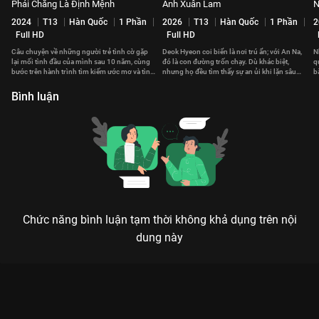
Phải Chăng Là Định Mệnh
Ánh Xuân Lam
N
2024
T13
Hàn Quốc
1 Phần
2026
T13
Hàn Quốc
1 Phần
2
Full HD
Full HD
Câu chuyện về những người trẻ tình cờ gặp
Deok Hyeon coi biển là nơi trú ẩn; với An Na,
N
lại mối tình đầu của mình sau 10 năm, cùng
đó là con đường trốn chạy. Dù khác biệt,
q
bước trên hành trình tìm kiếm ước mơ và tình
nhưng họ đều tìm thấy sự an ủi khi lặn sâu
b
yêu chân thành.
vào lòng đại dương.
c
Bình luận
Chức năng bình luận tạm thời không khả dụng trên nội
dung này
Xem Thanh Âm Tình Đầu của Hàn Quốc có sự tham gia của
Kim Hye Yoon, Na In Woo, Cho Yi Hyun, Yeo Jin Goo. Thuộc thể
loại: Phim lẻ