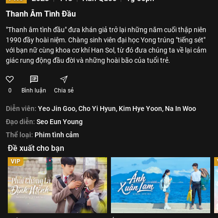
Thanh Âm Tình Đầu
"Thanh âm tình đầu" đưa khán giả trở lại những năm cuối thập niên
1990 đầy hoài niệm. Chàng sinh viên đại học Yong trúng "tiếng sét"
với bạn nữ cùng khoa cơ khí Han Sol, từ đó đưa chúng ta về lại cảm
giác rung động đầu đời và những hoài bão của tuổi trẻ.
0
Bình luận
Chia sẻ
Diễn viên:
Yeo Jin Goo,
Cho Yi Hyun,
Kim Hye Yoon,
Na In Woo
Đạo diễn:
Seo Eun Young
Thể loại:
Phim tình cảm
Đề xuất cho bạn
VIP