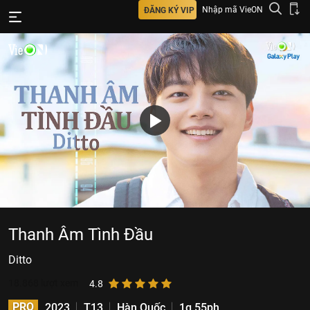
Nhập mã VieON
ĐĂNG KÝ VIP
Thanh Âm Tình Đầu
Ditto
18.868
lượt xem
4.8
PRO
2023
T13
Hàn Quốc
1g 55ph