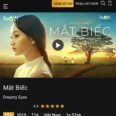
Nhập mã VieON
ĐĂNG KÝ VIP
Mắt Biếc
Dreamy Eyes
57.318
lượt xem
4.9
PRO
2019
T16
Việt Nam
1g 57ph