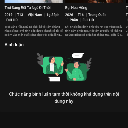
Trời Sáng Rồi Ta Ngủ Đi Thôi
Bụi Hoa Hồng
T
2019
T13
Việt Nam
1g 32ph
2026
T16
Trung Quốc
T
Full HD
1 Phần
Full HD
Trời Sáng Rồi, Ngủ Đi Thôi kể về Tâm chàng
Khi nhà kiểm định tình yêu rơi vào vòng xoáy
Đ
nhạc sĩ indie vô tình gặp được Thanh cô tài xế
tình cảm phức tạp. Nội tâm Lý Hiểu Hề không
C
xe ôm vào một buổi sáng đẹp trời giữa lòng
ngừng giằng xé giữa hai chàng trai, giữa lý trí
l
Sài Gòn.
và khát vọng.
C
Bình luận
Chức năng bình luận tạm thời không khả dụng trên nội
dung này
Xem Mắt Biếc của Việt Nam có sự tham gia của Đỗ Khánh Vân,
Nguyễn Trúc Anh, Trần Nghĩa, Trần Long. Thuộc thể loại: Phim