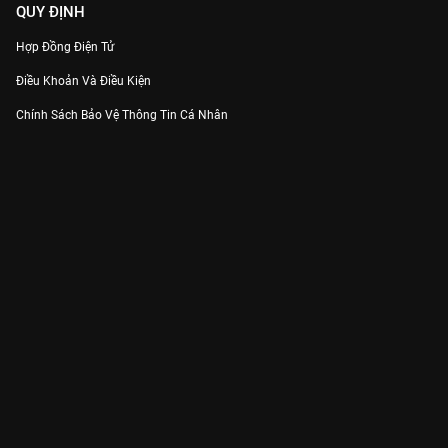
QUY ĐỊNH
Hợp Đồng Điện Tử
Điều Khoản Và Điều Kiện
Chính Sách Bảo Vệ Thông Tin Cá Nhân
Chính Sách Bảo Vệ Người Tiêu Dùng Dễ Bị Tổn Thương
Thỏa Thuận Sử Dụng Dịch Vụ Mạng Xã Hội
THÔNG TIN
Thông Báo
Trung Tâm Hỗ Trợ
Liên Hệ
Góp Ý
Công ty Cổ phần VieON - Địa chỉ: Tầng 5, 222 Pasteur, Phường Xuân Hòa,