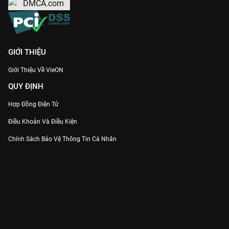
GIỚI THIỆU
Giới Thiệu Về VieON
QUY ĐỊNH
Hợp Đồng Điện Tử
Điều Khoản Và Điều Kiện
Chính Sách Bảo Vệ Thông Tin Cá Nhân
Chính Sách Bảo Vệ Người Tiêu Dùng Dễ Bị Tổn Thương
Thỏa Thuận Sử Dụng Dịch Vụ Mạng Xã Hội
THÔNG TIN
Thông Báo
Trung Tâm Hỗ Trợ