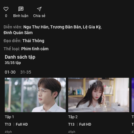
0
Bình luận
Chia sẻ
Diễn viên:
Ngu Thư Hân,
Trương Bân Bân,
Lệ Gia Kỳ,
Đinh Quán Sâm
Đạo diễn:
Thái Thông
Thể loại:
Phim tình cảm
Danh sách tập
35/35 tập
01-30
31-35
Tập 1
Tập 2
T
T13
Full HD
T13
Full HD
T
49ph
45ph
4