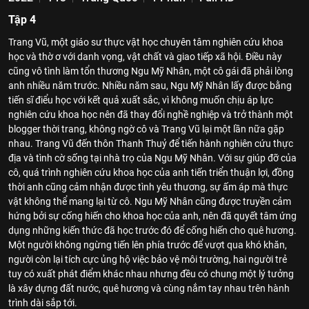
Tập 4
Trang Vũ, một giáo sư thực vật học chuyên tâm nghiên cứu khoa
học và thờ ơ với danh vọng, vật chất và giao tiếp xã hội. Điều này
cũng vô tình làm tổn thương Ngu Mỹ Nhân, một cô gái đã phải lòng
anh nhiều năm trước. Nhiều năm sau, Ngu Mỹ Nhân lấy được bằng
tiến sĩ điểu học với kết quả xuất sắc, vì không muốn chịu áp lực
nghiên cứu khoa học nên đã thay đổi nghề nghiệp và trở thành một
blogger thời trang, không ngờ cô và Trang Vũ lại một lần nữa gặp
nhau. Trang Vũ đến thôn Thanh Thuỷ để tiến hành nghiên cứu thực
địa và tình cờ sống tại nhà trọ của Ngu Mỹ Nhân. Với sự giúp đỡ của
cô, quá trình nghiên cứu khoa học của anh tiến triển thuận lợi, đồng
thời anh cũng cảm nhận được tình yêu thương, sự ấm áp mà thực
vật không thể mang lại từ cô. Ngu Mỹ Nhân cũng được truyền cảm
hứng bởi sự cống hiến cho khoa học của anh, nên đã quyết tâm ứng
dụng những kiến thức đã học trước đó để cống hiến cho quê hương.
Một người không ngừng tiến lên phía trước để vượt qua khó khăn,
người còn lại tích cực ủng hộ việc bảo vệ môi trường, hai người trẻ
tuy có xuất phát điểm khác nhau nhưng đều có chung một lý tưởng
là xây dựng đất nước, quê hương và cùng nắm tay nhau trên hành
trình dài sắp tới.