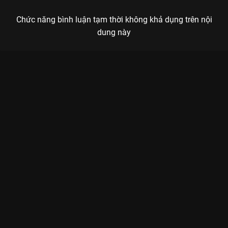
Chức năng bình luận tạm thời không khả dụng trên nội
dung này
Xem Tập 4 Khu Rừng Nhỏ Của Hai Người - 35 Tập của Trung
Quốc có sự tham gia của . Thuộc thể loại: Phim bộ