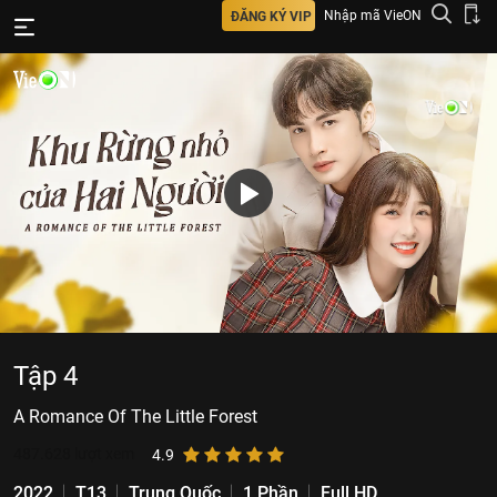
Nhập mã VieON
ĐĂNG KÝ VIP
Tập 4
A Romance Of The Little Forest
487.628
lượt xem
4.9
2022
T13
Trung Quốc
1 Phần
Full HD