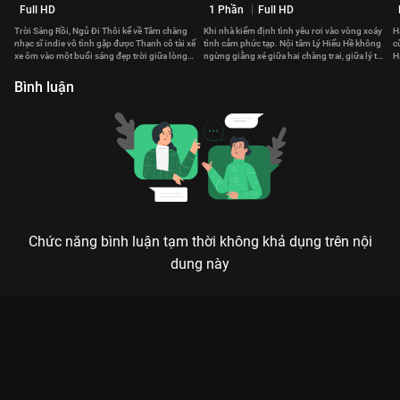
Full HD
1 Phần
Full HD
Trời Sáng Rồi, Ngủ Đi Thôi kể về Tâm chàng
Khi nhà kiểm định tình yêu rơi vào vòng xoáy
H
nhạc sĩ indie vô tình gặp được Thanh cô tài xế
tình cảm phức tạp. Nội tâm Lý Hiểu Hề không
c
xe ôm vào một buổi sáng đẹp trời giữa lòng
ngừng giằng xé giữa hai chàng trai, giữa lý trí
H
Sài Gòn.
và khát vọng.
J
Bình luận
Chức năng bình luận tạm thời không khả dụng trên nội
dung này
CÔ NÀNG ĐẦU GỖ: BẢN TÌNH CA HY VỌNG GIỮA NGHỊCH
CẢNH THANH XUÂN
Sống trọn vẹn từng phút giây, vì mỗi nụ cười đều là một món quà của định mệnh.
Bạn đang tìm kiếm một bộ phim không chỉ để giải trí mà còn
để tiếp thêm động lực sống?
Cô Nàng Đầu Gỗ (Smile To Life)