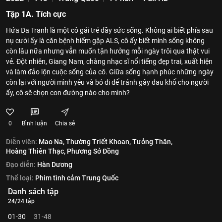
Tập 1A. Tích cực
Hứa Đa Tranh là một cô gái trẻ đầy sức sống. Không ai biết phía sau
nụ cười ấy là căn bệnh hiếm gặp ALS, cô ấy biết mình sống không
còn lâu nữa nhưng vẫn muốn tận hưởng mỗi ngày trôi qua thật vui
vẻ. Đột nhiên, Giang Nam, chàng nhạc sĩ nổi tiếng đẹp trai, xuất hiện
và làm đảo lộn cuộc sống của cô. Giữa sống hạnh phúc những ngày
còn lại với người mình yêu và bỏ đi để tránh gây đau khổ cho người
ấy, cô sẽ chọn con đường nào cho mình?
0
Bình luận
Chia sẻ
Diễn viên:
Mao Na,
Thường Triết Khoan,
Tưởng Thân,
Hoàng Thiên Thạc,
Phương Sở Đồng
Đạo diễn:
Hàn Dương
Thể loại:
Phim tình cảm Trung Quốc
Danh sách tập
24/24 tập
01-30
31-48