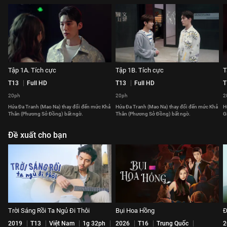
Tập 1A. Tích cực
Tập 1B. Tích cực
T
T13
Full HD
T13
Full HD
T
20ph
20ph
2
Hứa Đa Tranh (Mao Na) thay đổi đến mức Khả
Hứa Đa Tranh (Mao Na) thay đổi đến mức Khả
H
Thân (Phương Sở Đồng) bất ngờ.
Thân (Phương Sở Đồng) bất ngờ.
G
Đề xuất cho bạn
Trời Sáng Rồi Ta Ngủ Đi Thôi
Bụi Hoa Hồng
Đ
2019
T13
Việt Nam
1g 32ph
2026
T16
Trung Quốc
2