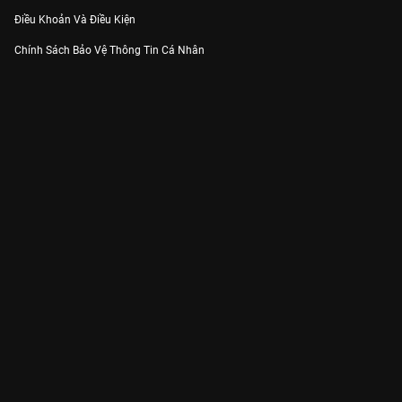
Điều Khoản Và Điều Kiện
Chính Sách Bảo Vệ Thông Tin Cá Nhân
Chính Sách Bảo Vệ Người Tiêu Dùng Dễ Bị Tổn Thương
Thỏa Thuận Sử Dụng Dịch Vụ Mạng Xã Hội
THÔNG TIN
Thông Báo
Trung Tâm Hỗ Trợ
Liên Hệ
Góp Ý
Công ty Cổ phần VieON - Địa chỉ: Tầng 5, 222 Pasteur, Phường Xuân Hòa,
Thành phố Hồ Chí Minh
Email:
support@vieon.vn
| Hotline:
1800.599.920
(miễn phí)
Giấy phép Cung cấp Dịch vụ Phát thanh, Truyền hình trả tiền số 247/GP-