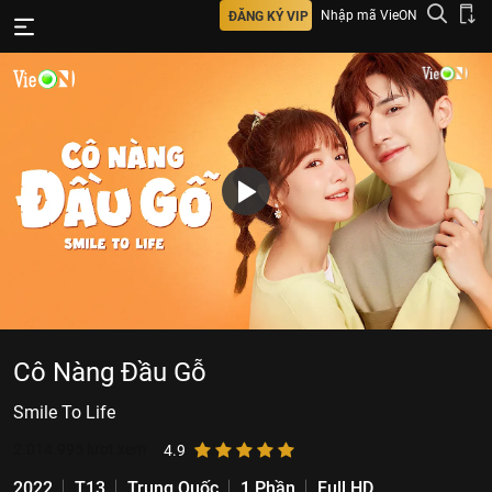
Nhập mã VieON
ĐĂNG KÝ VIP
Cô Nàng Đầu Gỗ
Smile To Life
2.014.995
lượt xem
4.9
2022
T13
Trung Quốc
1 Phần
Full HD