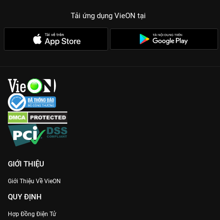
xúc của nhân vật.
Tải ứng dụng VieON
tại
Âm nhạc và Hình ảnh:
Những phân đoạn âm nhạc trong phim
được đầu tư kỹ lưỡng, kết hợp cùng bối cảnh lãng mạn tạo nên
trải nghiệm xem phim cực kỳ thư giãn.
Đừng bỏ lỡ hành trình đầy cảm hứng của
Cô Nàng Đầu Gỗ
.
Cùng khóc, cùng cười và cùng yêu đời hơn khi xem bản Thuyết
minh Full HD duy nhất tại
VieON
!
GIỚI THIỆU
Giới Thiệu Về VieON
QUY ĐỊNH
Hợp Đồng Điện Tử