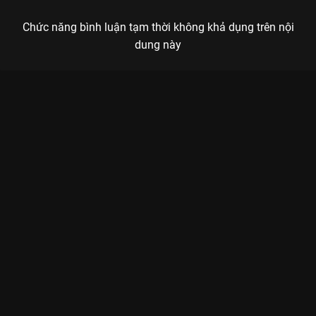
Chức năng bình luận tạm thời không khả dụng trên nội
dung này
Xem Tập 18 Khu Rừng Nhỏ Của Hai Người - 35 Tập của Trung
Quốc có sự tham gia của . Thuộc thể loại: Phim bộ