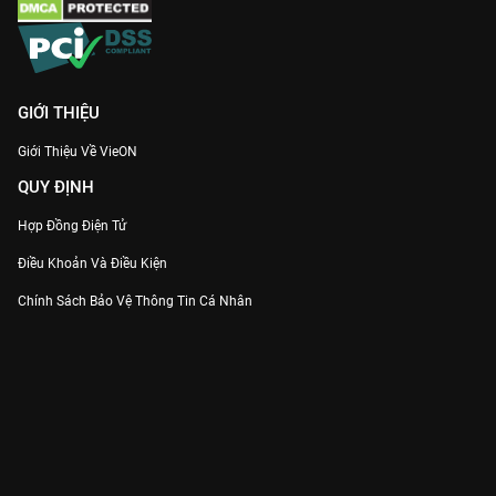
GIỚI THIỆU
Giới Thiệu Về VieON
QUY ĐỊNH
Hợp Đồng Điện Tử
Điều Khoản Và Điều Kiện
Chính Sách Bảo Vệ Thông Tin Cá Nhân
Chính Sách Bảo Vệ Người Tiêu Dùng Dễ Bị Tổn Thương
Thỏa Thuận Sử Dụng Dịch Vụ Mạng Xã Hội
THÔNG TIN
Thông Báo
Trung Tâm Hỗ Trợ