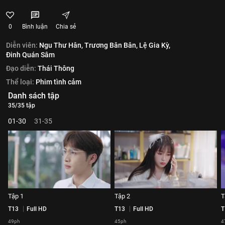
0
Bình luận
Chia sẻ
Diễn viên:
Ngu Thư Hân,
Trương Bân Bân,
Lệ Gia Kỳ,
Đinh Quán Sâm
Đạo diễn:
Thái Thông
Thể loại:
Phim tình cảm
Danh sách tập
35/35 tập
01-30
31-35
Tập 1
Tập 2
T
T13
Full HD
T13
Full HD
T
49ph
45ph
4