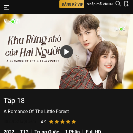
Nhập mã VieON
ĐĂNG KÝ VIP
Tập 18
A Romance Of The Little Forest
488.952
lượt xem
4.9
2022
T13
Trung Quốc
1 Phần
Full HD