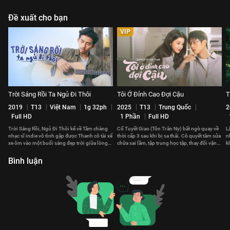
Đề xuất cho bạn
VIP
Trời Sáng Rồi Ta Ngủ Đi Thôi
Tôi Ở Đỉnh Cao Đợi Cậu
T
2019
T13
Việt Nam
1g 32ph
2025
T13
Trung Quốc
2
Full HD
1 Phần
Full HD
Trời Sáng Rồi, Ngủ Đi Thôi kể về Tâm chàng
Cố Tuyết Giao (Tôn Trân Ny) bất ngờ quay về
L
nhạc sĩ indie vô tình gặp được Thanh cô tài xế
thời cấp 3 sau khi bị sa thải. Cô quyết tâm sửa
n
xe ôm vào một buổi sáng đẹp trời giữa lòng
chữa sai lầm, tập trung học tập, thay đổi vận
k
Sài Gòn.
mệnh.
n
Bình luận