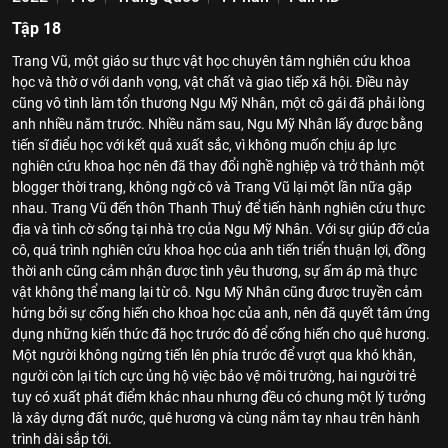
Tập 18
Trang Vũ, một giáo sư thực vật học chuyên tâm nghiên cứu khoa
học và thờ ơ với danh vọng, vật chất và giao tiếp xã hội. Điều này
cũng vô tình làm tổn thương Ngu Mỹ Nhân, một cô gái đã phải lòng
anh nhiều năm trước. Nhiều năm sau, Ngu Mỹ Nhân lấy được bằng
tiến sĩ điểu học với kết quả xuất sắc, vì không muốn chịu áp lực
nghiên cứu khoa học nên đã thay đổi nghề nghiệp và trở thành một
blogger thời trang, không ngờ cô và Trang Vũ lại một lần nữa gặp
nhau. Trang Vũ đến thôn Thanh Thuỷ để tiến hành nghiên cứu thực
địa và tình cờ sống tại nhà trọ của Ngu Mỹ Nhân. Với sự giúp đỡ của
cô, quá trình nghiên cứu khoa học của anh tiến triển thuận lợi, đồng
thời anh cũng cảm nhận được tình yêu thương, sự ấm áp mà thực
vật không thể mang lại từ cô. Ngu Mỹ Nhân cũng được truyền cảm
hứng bởi sự cống hiến cho khoa học của anh, nên đã quyết tâm ứng
dụng những kiến thức đã học trước đó để cống hiến cho quê hương.
Một người không ngừng tiến lên phía trước để vượt qua khó khăn,
người còn lại tích cực ủng hộ việc bảo vệ môi trường, hai người trẻ
tuy có xuất phát điểm khác nhau nhưng đều có chung một lý tưởng
là xây dựng đất nước, quê hương và cùng nắm tay nhau trên hành
trình dài sắp tới.