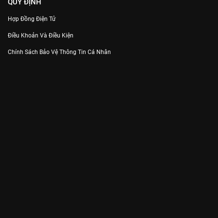
QUY ĐỊNH
Hợp Đồng Điện Tử
Điều Khoản Và Điều Kiện
Chính Sách Bảo Vệ Thông Tin Cá Nhân
Chính Sách Bảo Vệ Người Tiêu Dùng Dễ Bị Tổn Thương
Thỏa Thuận Sử Dụng Dịch Vụ Mạng Xã Hội
THÔNG TIN
Thông Báo
Trung Tâm Hỗ Trợ
Liên Hệ
Góp Ý
Công ty Cổ phần VieON - Địa chỉ: Tầng 5, 222 Pasteur, Phường Xuân Hòa,
Thành phố Hồ Chí Minh