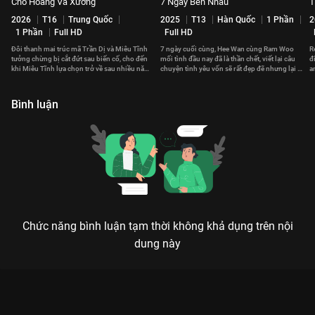
Chó Hoang Và Xương
7 Ngày Bên Nhau
T
2026
T16
Trung Quốc
2025
T13
Hàn Quốc
1 Phần
2
1 Phần
Full HD
Full HD
Đôi thanh mai trúc mã Trần Dị và Miêu Tĩnh
7 ngày cuối cùng, Hee Wan cùng Ram Woo
R
tưởng chừng bị cắt đứt sau biến cố, cho đến
mối tình đầu nay đã là thần chết, viết lại câu
đ
khi Miêu Tĩnh lựa chọn trở về sau nhiều năm
chuyện tình yêu vốn sẽ rất đẹp đẽ nhưng lại bị
a
tha phương.
bỏ lỡ.
đ
Bình luận
Chức năng bình luận tạm thời không khả dụng trên nội
dung này
Xem Tập 26. Tâm sự Em Đẹp Hơn Cả Ánh Sao - 40 Tập của
Trung Quốc có sự tham gia của . Thuộc thể loại: Phim bộ