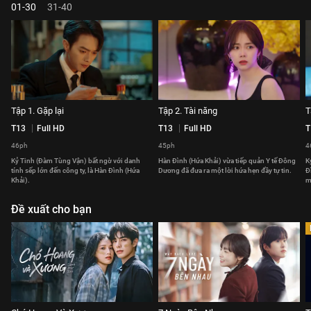
01-30
31-40
Tập 1. Gặp lại
Tập 2. Tài năng
T
T13
Full HD
T13
Full HD
T
46ph
45ph
4
Kỷ Tinh (Đàm Tùng Vận) bất ngờ với danh
Hàn Đình (Hứa Khải) vừa tiếp quản Y tế Đông
K
tính sếp lớn đến công ty, là Hàn Đình (Hứa
Dương đã đưa ra một lời hứa hẹn đầy tự tin.
Đ
Khải).
m
Đề xuất cho bạn