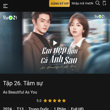
Nhập mã VieON
ĐĂNG KÝ VIP
Tập 26. Tâm sự
As Beautiful As You
2.165.141
lượt xem
5.0
2024
T13
Trung Quốc
1 Phần
Full HD