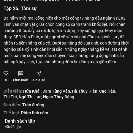
Tập 26. Tâm sự
Ba năm miệt mài cống hiến cho một công ty hàng đầu ngành IT, Kỷ
Tinh vẫn chật vật giữa chốn công sở cạnh tranh khốc liệt. Nỗi chán
chường thúc đẩy cô rời đi, tự mình dựng xây sự nghiệp. May mắn
thay, CEO Hàn Đình, một người cố vấn và nhà đầu tư quyền lực, đã
nhận ra tiềm năng của cô. Dưới sự nâng đỡ của anh, con đường khởi
nghiệp của Kỷ Tinh dần khởi sắc. Những ngày tháng kề vai sát cánh,
mối quan hệ công việc dần chuyển hóa, những rung động tình cảm
bất ngờ nảy sinh, tựa như những đốm lửa lãng mạn giữa đêm.
0
Bình luận
Chia sẻ
Diễn viên:
Hứa Khải,
Đàm Tùng Vận,
Hà Thụy Hiền,
Cao Hàn,
Thi Thi,
Ngô Thi Lạc,
Ngao Thụy Bằng
Đạo diễn:
Trần Sướng
Thể loại:
Phim tình cảm
Danh sách tập
40/40 tập