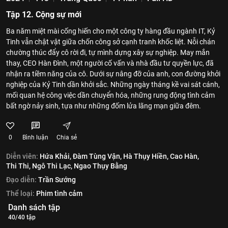
Tập 12. Cộng sự mới
Ba năm miệt mài cống hiến cho một công ty hàng đầu ngành IT, Kỷ
Tinh vẫn chật vật giữa chốn công sở cạnh tranh khốc liệt. Nỗi chán
chường thúc đẩy cô rời đi, tự mình dựng xây sự nghiệp. May mắn
thay, CEO Hàn Đình, một người cố vấn và nhà đầu tư quyền lực, đã
nhận ra tiềm năng của cô. Dưới sự nâng đỡ của anh, con đường khởi
nghiệp của Kỷ Tinh dần khởi sắc. Những ngày tháng kề vai sát cánh,
mối quan hệ công việc dần chuyển hóa, những rung động tình cảm
bất ngờ nảy sinh, tựa như những đốm lửa lãng mạn giữa đêm.
0
Bình luận
Chia sẻ
Diễn viên:
Hứa Khải,
Đàm Tùng Vận,
Hà Thụy Hiền,
Cao Hàn,
Thi Thi,
Ngô Thi Lạc,
Ngao Thụy Bằng
Đạo diễn:
Trần Sướng
Thể loại:
Phim tình cảm
Danh sách tập
40/40 tập