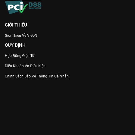
GIỚI THIỆU
Giới Thiệu Về VieON
QUY ĐỊNH
Hợp Đồng Điện Tử
Điều Khoản Và Điều Kiện
Chính Sách Bảo Vệ Thông Tin Cá Nhân
Chính Sách Bảo Vệ Người Tiêu Dùng Dễ Bị Tổn Thương
Thỏa Thuận Sử Dụng Dịch Vụ Mạng Xã Hội
THÔNG TIN
Thông Báo
Trung Tâm Hỗ Trợ