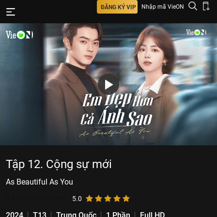
Nhập mã VieON
ĐĂNG KÝ VIP
Tập 12. Cộng sự mới
As Beautiful As You
2.160.930
lượt xem
5.0
2024
T13
Trung Quốc
1 Phần
Full HD