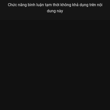
Chức năng bình luận tạm thời không khả dụng trên nội
dung này
Xem Tập 12. Cộng sự mới Em Đẹp Hơn Cả Ánh Sao - 40 Tập
của Trung Quốc có sự tham gia của . Thuộc thể loại: Phim bộ