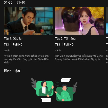
01-30
31-40
Tập 1. Gặp lại
Tập 2. Tài năng
T
T13
Full HD
T13
Full HD
T
46ph
45ph
4
Kỷ Tinh (Đàm Tùng Vận) bất ngờ với danh
Hàn Đình (Hứa Khải) vừa tiếp quản Y tế Đông
K
tính sếp lớn đến công ty, là Hàn Đình (Hứa
Dương đã đưa ra một lời hứa hẹn đầy tự tin.
Đ
Khải).
m
Bình luận