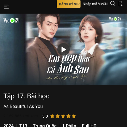
Nhập mã VieON
ĐĂNG KÝ VIP
Tập 17. Bài học
As Beautiful As You
2.159.865
lượt xem
5.0
2024
T13
Trung Quốc
1 Phần
Full HD