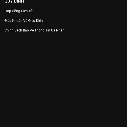
QUY ĐỊNH
Hợp Đồng Điện Tử
Điều Khoản Và Điều Kiện
Chính Sách Bảo Vệ Thông Tin Cá Nhân
Chính Sách Bảo Vệ Người Tiêu Dùng Dễ Bị Tổn Thương
Thỏa Thuận Sử Dụng Dịch Vụ Mạng Xã Hội
THÔNG TIN
Thông Báo
Trung Tâm Hỗ Trợ
Liên Hệ
Góp Ý
Công ty Cổ phần VieON - Địa chỉ: Tầng 5, 222 Pasteur, Phường Xuân Hòa,
Thành phố Hồ Chí Minh