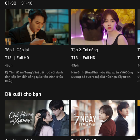
01-30
31-40
Tập 1. Gặp lại
Tập 2. Tài năng
T
T13
Full HD
T13
Full HD
T
46ph
45ph
4
Kỷ Tinh (Đàm Tùng Vận) bất ngờ với danh
Hàn Đình (Hứa Khải) vừa tiếp quản Y tế Đông
K
tính sếp lớn đến công ty, là Hàn Đình (Hứa
Dương đã đưa ra một lời hứa hẹn đầy tự tin.
Đ
Khải).
m
Đề xuất cho bạn