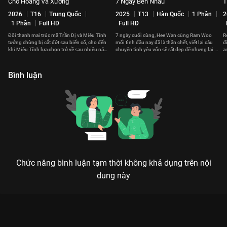
Chó Hoang Và Xương
7 Ngày Bên Nhau
T
2026
T16
Trung Quốc
2025
T13
Hàn Quốc
1 Phần
2
1 Phần
Full HD
Full HD
Đôi thanh mai trúc mã Trần Dị và Miêu Tĩnh
7 ngày cuối cùng, Hee Wan cùng Ram Woo
R
tưởng chừng bị cắt đứt sau biến cố, cho đến
mối tình đầu nay đã là thần chết, viết lại câu
đ
khi Miêu Tĩnh lựa chọn trở về sau nhiều năm
chuyện tình yêu vốn sẽ rất đẹp đẽ nhưng lại bị
a
tha phương.
bỏ lỡ.
đ
Bình luận
Chức năng bình luận tạm thời không khả dụng trên nội
dung này
Xem Tập 17. Bài học Em Đẹp Hơn Cả Ánh Sao - 40 Tập của
Trung Quốc có sự tham gia của . Thuộc thể loại: Phim bộ