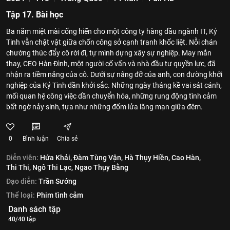
Tập 17. Bài học
Ba năm miệt mài cống hiến cho một công ty hàng đầu ngành IT, Kỷ
Tinh vẫn chật vật giữa chốn công sở cạnh tranh khốc liệt. Nỗi chán
chường thúc đẩy cô rời đi, tự mình dựng xây sự nghiệp. May mắn
thay, CEO Hàn Đình, một người cố vấn và nhà đầu tư quyền lực, đã
nhận ra tiềm năng của cô. Dưới sự nâng đỡ của anh, con đường khởi
nghiệp của Kỷ Tinh dần khởi sắc. Những ngày tháng kề vai sát cánh,
mối quan hệ công việc dần chuyển hóa, những rung động tình cảm
bất ngờ nảy sinh, tựa như những đốm lửa lãng mạn giữa đêm.
0
Bình luận
Chia sẻ
Diễn viên:
Hứa Khải,
Đàm Tùng Vận,
Hà Thụy Hiền,
Cao Hàn,
Thi Thi,
Ngô Thi Lạc,
Ngao Thụy Bằng
Đạo diễn:
Trần Sướng
Thể loại:
Phim tình cảm
Danh sách tập
40/40 tập