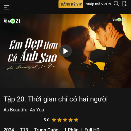
Nhập mã VieON
ĐĂNG KÝ VIP
Tập 20. Thời gian chỉ có hai người
As Beautiful As You
2.167.413
lượt xem
5.0
2024
T13
Trung Quốc
1 Phần
Full HD