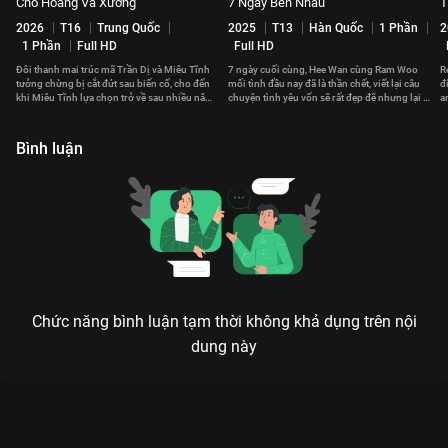
Chó Hoang Và Xương
7 Ngày Bên Nhau
T
2026
T16
Trung Quốc
2025
T13
Hàn Quốc
1 Phần
2
1 Phần
Full HD
Full HD
Đôi thanh mai trúc mã Trần Dị và Miêu Tĩnh
7 ngày cuối cùng, Hee Wan cùng Ram Woo
R
tưởng chừng bị cắt đứt sau biến cố, cho đến
mối tình đầu nay đã là thần chết, viết lại câu
đ
khi Miêu Tĩnh lựa chọn trở về sau nhiều năm
chuyện tình yêu vốn sẽ rất đẹp đẽ nhưng lại bị
a
tha phương.
bỏ lỡ.
đ
Bình luận
Chức năng bình luận tạm thời không khả dụng trên nội
dung này
Xem Tập 20. Thời gian chỉ có hai người Em Đẹp Hơn Cả Ánh
Sao - 40 Tập của Trung Quốc có sự tham gia của . Thuộc thể
loại: Phim bộ