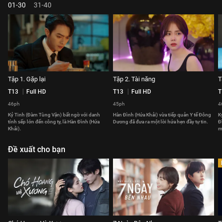
01-30
31-40
Tập 1. Gặp lại
Tập 2. Tài năng
T
T13
Full HD
T13
Full HD
T
46ph
45ph
4
Kỷ Tinh (Đàm Tùng Vận) bất ngờ với danh
Hàn Đình (Hứa Khải) vừa tiếp quản Y tế Đông
K
tính sếp lớn đến công ty, là Hàn Đình (Hứa
Dương đã đưa ra một lời hứa hẹn đầy tự tin.
Đ
Khải).
m
Đề xuất cho bạn