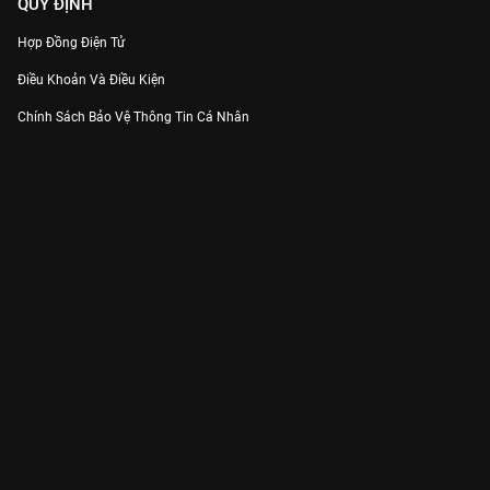
QUY ĐỊNH
Hợp Đồng Điện Tử
Điều Khoản Và Điều Kiện
Chính Sách Bảo Vệ Thông Tin Cá Nhân
Chính Sách Bảo Vệ Người Tiêu Dùng Dễ Bị Tổn Thương
Thỏa Thuận Sử Dụng Dịch Vụ Mạng Xã Hội
THÔNG TIN
Thông Báo
Trung Tâm Hỗ Trợ
Liên Hệ
Góp Ý
Công ty Cổ phần VieON - Địa chỉ: Tầng 5, 222 Pasteur, Phường Xuân Hòa,
Thành phố Hồ Chí Minh