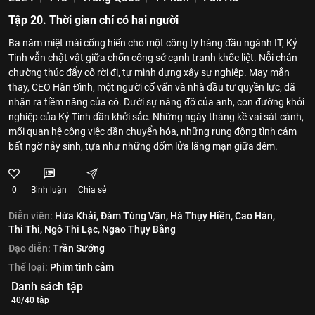
Tập 20. Thời gian chỉ có hai người
Ba năm miệt mài cống hiến cho một công ty hàng đầu ngành IT, Kỷ
Tinh vẫn chật vật giữa chốn công sở cạnh tranh khốc liệt. Nỗi chán
chường thúc đẩy cô rời đi, tự mình dựng xây sự nghiệp. May mắn
thay, CEO Hàn Đình, một người cố vấn và nhà đầu tư quyền lực, đã
nhận ra tiềm năng của cô. Dưới sự nâng đỡ của anh, con đường khởi
nghiệp của Kỷ Tinh dần khởi sắc. Những ngày tháng kề vai sát cánh,
mối quan hệ công việc dần chuyển hóa, những rung động tình cảm
bất ngờ nảy sinh, tựa như những đốm lửa lãng mạn giữa đêm.
0
Bình luận
Chia sẻ
Diễn viên:
Hứa Khải,
Đàm Tùng Vận,
Hà Thụy Hiền,
Cao Hàn,
Thi Thi,
Ngô Thi Lạc,
Ngao Thụy Bằng
Đạo diễn:
Trần Sướng
Thể loại:
Phim tình cảm
Danh sách tập
40/40 tập