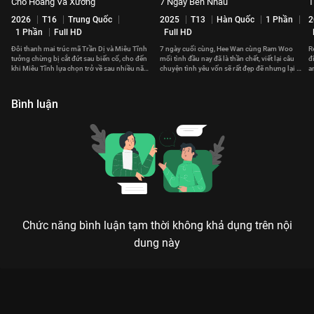
Chó Hoang Và Xương
7 Ngày Bên Nhau
T
2026
T16
Trung Quốc
2025
T13
Hàn Quốc
1 Phần
2
1 Phần
Full HD
Full HD
Đôi thanh mai trúc mã Trần Dị và Miêu Tĩnh
7 ngày cuối cùng, Hee Wan cùng Ram Woo
R
tưởng chừng bị cắt đứt sau biến cố, cho đến
mối tình đầu nay đã là thần chết, viết lại câu
đ
khi Miêu Tĩnh lựa chọn trở về sau nhiều năm
chuyện tình yêu vốn sẽ rất đẹp đẽ nhưng lại bị
a
tha phương.
bỏ lỡ.
đ
Bình luận
Chức năng bình luận tạm thời không khả dụng trên nội
dung này
Xem Tập 16. Thử thách Em Đẹp Hơn Cả Ánh Sao - 40 Tập của
Trung Quốc có sự tham gia của . Thuộc thể loại: Phim bộ