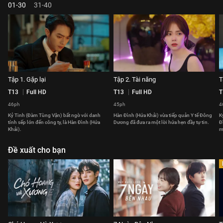
01-30
31-40
Tập 1. Gặp lại
Tập 2. Tài năng
T
T13
Full HD
T13
Full HD
T
46ph
45ph
4
Kỷ Tinh (Đàm Tùng Vận) bất ngờ với danh
Hàn Đình (Hứa Khải) vừa tiếp quản Y tế Đông
K
tính sếp lớn đến công ty, là Hàn Đình (Hứa
Dương đã đưa ra một lời hứa hẹn đầy tự tin.
Đ
Khải).
m
Đề xuất cho bạn