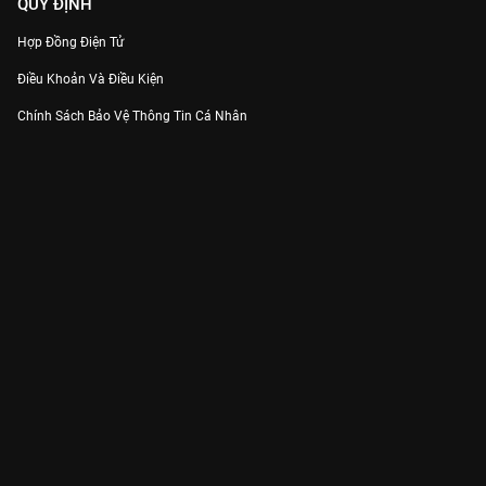
QUY ĐỊNH
Hợp Đồng Điện Tử
Điều Khoản Và Điều Kiện
Chính Sách Bảo Vệ Thông Tin Cá Nhân
Chính Sách Bảo Vệ Người Tiêu Dùng Dễ Bị Tổn Thương
Thỏa Thuận Sử Dụng Dịch Vụ Mạng Xã Hội
THÔNG TIN
Thông Báo
Trung Tâm Hỗ Trợ
Liên Hệ
Góp Ý
Công ty Cổ phần VieON - Địa chỉ: Tầng 5, 222 Pasteur, Phường Xuân Hòa,
Thành phố Hồ Chí Minh