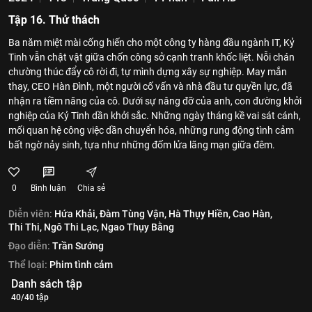
Tập 16. Thử thách
Ba năm miệt mài cống hiến cho một công ty hàng đầu ngành IT, Kỷ
Tinh vẫn chật vật giữa chốn công sở cạnh tranh khốc liệt. Nỗi chán
chường thúc đẩy cô rời đi, tự mình dựng xây sự nghiệp. May mắn
thay, CEO Hàn Đình, một người cố vấn và nhà đầu tư quyền lực, đã
nhận ra tiềm năng của cô. Dưới sự nâng đỡ của anh, con đường khởi
nghiệp của Kỷ Tinh dần khởi sắc. Những ngày tháng kề vai sát cánh,
mối quan hệ công việc dần chuyển hóa, những rung động tình cảm
bất ngờ nảy sinh, tựa như những đốm lửa lãng mạn giữa đêm.
0
Bình luận
Chia sẻ
Diễn viên:
Hứa Khải,
Đàm Tùng Vận,
Hà Thụy Hiền,
Cao Hàn,
Thi Thi,
Ngô Thi Lạc,
Ngao Thụy Bằng
Đạo diễn:
Trần Sướng
Thể loại:
Phim tình cảm
Danh sách tập
40/40 tập