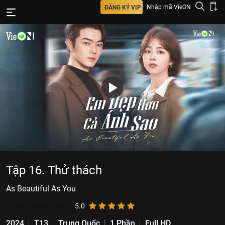
Nhập mã VieON
ĐĂNG KÝ VIP
Tập 16. Thử thách
As Beautiful As You
2.169.900
lượt xem
5.0
2024
T13
Trung Quốc
1 Phần
Full HD