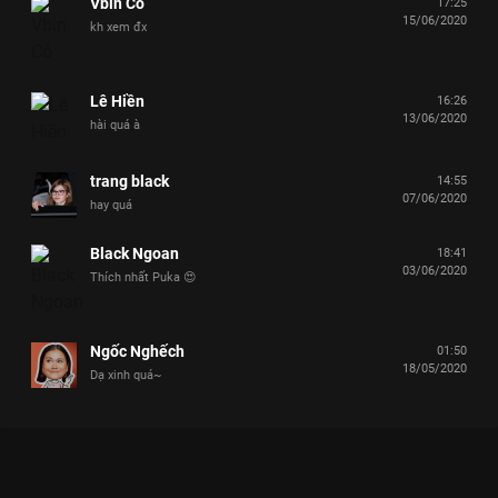
Vbin Cỏ
17:25
15/06/2020
kh xem đx
Lê Hiền
16:26
13/06/2020
hài quá à
trang black
14:55
07/06/2020
hay quá
Black Ngoan
18:41
03/06/2020
Thích nhất Puka 😍
Ngốc Nghếch
01:50
18/05/2020
Dạ xinh quá~
Xem Trường Giang cười không ngậm được mồm với với màn
bắn tiếng Thái hề hước của anh Dương Lâm Đồng Nai Chọn Ai
Đây - 21 Tập của Việt Nam có sự tham gia của Lâm Vỹ Dạ, Lê