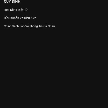
QUY ĐỊNH
Hợp Đồng Điện Tử
Điều Khoản Và Điều Kiện
Chính Sách Bảo Vệ Thông Tin Cá Nhân
Chính Sách Bảo Vệ Người Tiêu Dùng Dễ Bị Tổn Thương
Thỏa Thuận Sử Dụng Dịch Vụ Mạng Xã Hội
THÔNG TIN
Thông Báo
Trung Tâm Hỗ Trợ
Liên Hệ
Góp Ý
Công ty Cổ phần VieON - Địa chỉ: Tầng 5, 222 Pasteur, Phường Xuân Hòa,
Thành phố Hồ Chí Minh