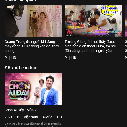
Quang Trung đơ người khi đang
Trường Giang tình cờ thấy được
G
thay đồ thì Puka xông vào đòi thay
hình nền điện thoại Puka, tra hỏi
d
chung
đến cùng danh tính người yêu
G
P
HD
P
HD
P
Đề xuất cho bạn
Chọn Ai Đây - Mùa 2
2021
P
Việt Nam
4 Mùa
HD
Chọn Ai Đây Mùa 2 đã chính thức quay trở lại