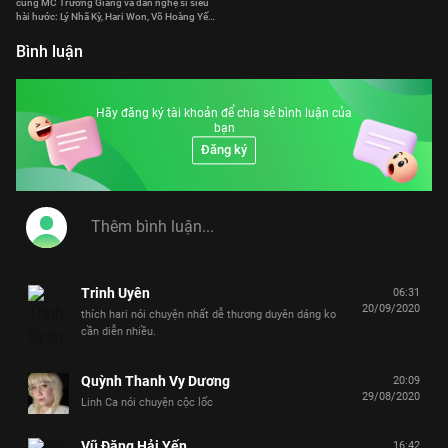
cùng MC Trường Giang và dàn nghệ sĩ siêu
hài hước: Lý Nhã Kỳ, Hari Won, Võ Hoàng Yến,
Khả Như, S.T Sơn Thạch, Lê Dương Bảo Lâm,
Hoàng Rapper, Will, Mạc Văn Khoa
Bình luận
Hãy đăng ký tài khoản để chia sẻ bình luận của
bạn
Đăng ký
Trinh Uyên
06:31
20/09/2020
thích hari nói chuyện nhất dễ thương duyên dáng ko
cần diễn nhiều.
Quỳnh Thanh Vy Dương
20:09
29/08/2020
Linh Ca nói chuyện cộc lốc
Vũ Đặng Hải Yến
16:42