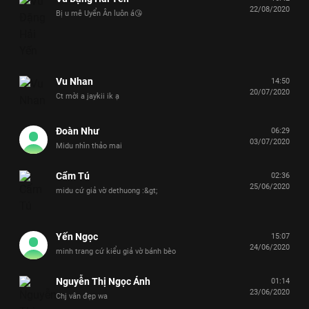
22/08/2020
Bị u mê Uyển Ân luôn á😘
Vu Nhan
14:50
20/07/2020
Ct mời a jaykii ik ạ
Đoàn Như
06:29
03/07/2020
Midu nhìn thảo mai
Cẩm Tú
02:36
25/06/2020
midu cứ giả vờ dethuong :&gt;
Yến Ngọc
15:07
24/06/2020
minh trang cứ kiểu giả vờ bánh bèo
Nguyễn Thị Ngọc Ánh
01:14
23/06/2020
Chj vân đẹp wa