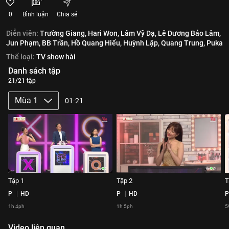
0
Bình luận
Chia sẻ
Diễn viên:
Trường Giang,
Hari Won,
Lâm Vỹ Dạ,
Lê Dương Bảo Lâm,
Jun Phạm,
BB Trần,
Hồ Quang Hiếu,
Huỳnh Lập,
Quang Trung,
Puka
Thể loại:
TV show hài
Danh sách tập
21/21 tập
Mùa 1
01-21
Tập 1
Tập 2
T
P
HD
P
HD
P
1h 4ph
1h 5ph
5
Video liên quan