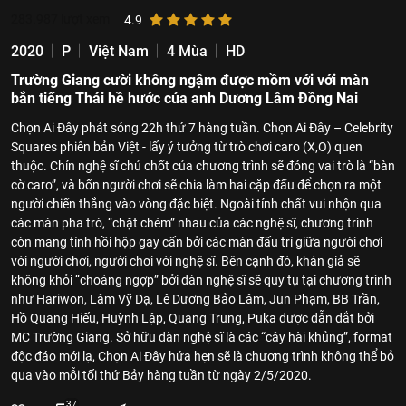
283.987
lượt xem
4.9
2020
P
Việt Nam
4 Mùa
HD
Trường Giang cười không ngậm được mồm với với màn
bắn tiếng Thái hề hước của anh Dương Lâm Đồng Nai
Chọn Ai Đây phát sóng 22h thứ 7 hàng tuần. Chọn Ai Đây – Celebrity
Squares phiên bản Việt - lấy ý tưởng từ trò chơi caro (X,O) quen
thuộc. Chín nghệ sĩ chủ chốt của chương trình sẽ đóng vai trò là “bàn
cờ caro”, và bốn người chơi sẽ chia làm hai cặp đấu để chọn ra một
người chiến thắng vào vòng đặc biệt. Ngoài tính chất vui nhộn qua
các màn pha trò, “chặt chém” nhau của các nghệ sĩ, chương trình
còn mang tính hồi hộp gay cấn bởi các màn đấu trí giữa người chơi
với người chơi, người chơi với nghệ sĩ. Bên cạnh đó, khán giả sẽ
không khỏi “choáng ngợp” bởi dàn nghệ sĩ sẽ quy tụ tại chương trình
như Hariwon, Lâm Vỹ Dạ, Lê Dương Bảo Lâm, Jun Phạm, BB Trần,
Hồ Quang Hiếu, Huỳnh Lập, Quang Trung, Puka được dẫn dắt bởi
MC Trường Giang. Sở hữu dàn nghệ sĩ là các “cây hài khủng”, format
độc đáo mới lạ, Chọn Ai Đây hứa hẹn sẽ là chương trình không thể bỏ
qua vào mỗi tối thứ Bảy hàng tuần từ ngày 2/5/2020.
37