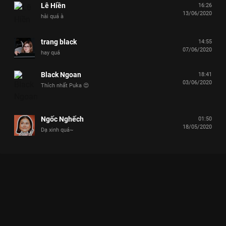
Lê Hiền
16:26
13/06/2020
hài quá à
trang black
14:55
07/06/2020
hay quá
Black Ngoan
18:41
03/06/2020
Thích nhất Puka 😍
Ngốc Nghếch
01:50
18/05/2020
Dạ xinh quá~
Xem Tập 18 Chọn Ai Đây - 21 Tập của Việt Nam có sự tham gia
của . Thuộc thể loại: TV show