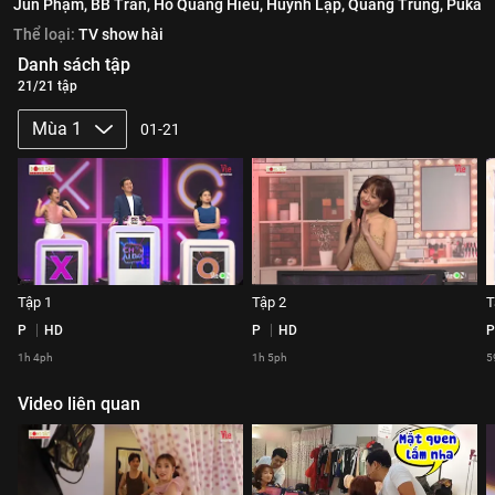
Jun Phạm,
BB Trần,
Hồ Quang Hiếu,
Huỳnh Lập,
Quang Trung,
Puka
Thể loại:
TV show hài
Danh sách tập
21/21 tập
Mùa 1
01-21
Tập 1
Tập 2
T
P
HD
P
HD
P
1h 4ph
1h 5ph
5
Video liên quan