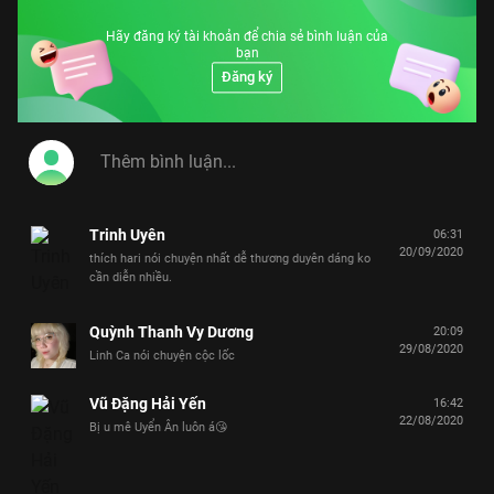
Hãy đăng ký tài khoản để chia sẻ bình luận của
bạn
Đăng ký
Trinh Uyên
06:31
20/09/2020
thích hari nói chuyện nhất dễ thương duyên dáng ko
cần diễn nhiều.
Quỳnh Thanh Vy Dương
20:09
29/08/2020
Linh Ca nói chuyện cộc lốc
Vũ Đặng Hải Yến
16:42
22/08/2020
Bị u mê Uyển Ân luôn á😘