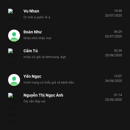
Vu Nhan
14:50
20/07/2020
Ct mời a jaykii ik ạ
Đoàn Như
06:29
03/07/2020
Midu nhìn thảo mai
Cẩm Tú
02:36
25/06/2020
midu cứ giả vờ dethuong :&gt;
Yến Ngọc
15:07
24/06/2020
minh trang cứ kiểu giả vờ bánh bèo
Nguyễn Thị Ngọc Ánh
01:14
23/06/2020
Chj vân đẹp wa