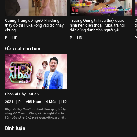
Quang Trung đơ người khi đang
Trường Giang tình cờ thấy được
G
thay đồ thì Puka xông vào đòi thay
hình nền điện thoại Puka, tra hỏi
d
chung
đến cùng danh tính người yêu
G
P
HD
P
HD
P
Đề xuất cho bạn
Chọn Ai Đây - Mùa 2
2021
P
Việt Nam
4 Mùa
HD
Chọn Ai Đây Mùa 2 đã chính thức quay trở lại
cùng MC Trường Giang và dàn nghệ sĩ siêu
hài hước: Lý Nhã Kỳ, Hari Won, Võ Hoàng Yến,
Khả Như, S.T Sơn Thạch, Lê Dương Bảo Lâm,
Hoàng Rapper, Will, Mạc Văn Khoa
Bình luận