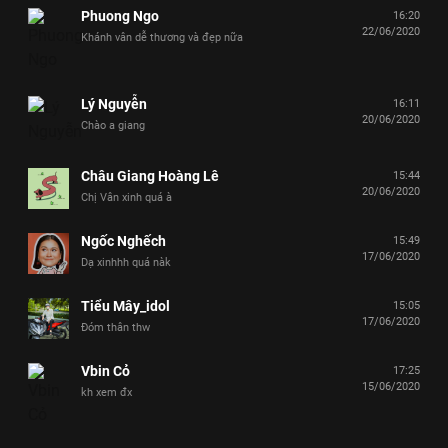
Phuong Ngo
16:20
22/06/2020
Khánh vân dễ thương và đẹp nữa
Lý Nguyễn
16:11
20/06/2020
Chào a giang
Châu Giang Hoàng Lê
15:44
20/06/2020
Chị Vân xinh quá à
Ngốc Nghếch
15:49
17/06/2020
Dạ xinhhh quá nàk
Tiểu Mây_idol
15:05
17/06/2020
Đóm thân thw
Vbin Cỏ
17:25
15/06/2020
kh xem đx