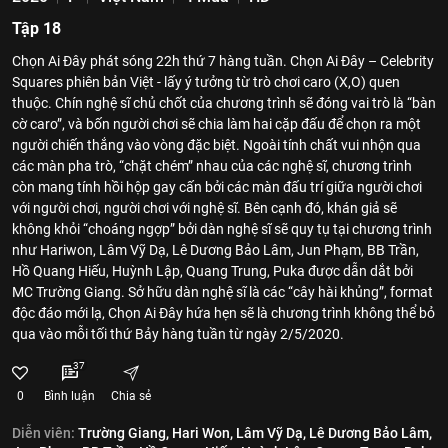
Tập 18
Chọn Ai Đây phát sóng 22h thứ 7 hàng tuần. Chọn Ai Đây – Celebrity
Squares phiên bản Việt - lấy ý tưởng từ trò chơi caro (X,O) quen
thuộc. Chín nghệ sĩ chủ chốt của chương trình sẽ đóng vai trò là “bàn
cờ caro”, và bốn người chơi sẽ chia làm hai cặp đấu để chọn ra một
người chiến thắng vào vòng đặc biệt. Ngoài tính chất vui nhộn qua
các màn pha trò, “chặt chém” nhau của các nghệ sĩ, chương trình
còn mang tính hồi hộp gay cấn bởi các màn đấu trí giữa người chơi
với người chơi, người chơi với nghệ sĩ. Bên cạnh đó, khán giả sẽ
không khỏi “choáng ngợp” bởi dàn nghệ sĩ sẽ quy tụ tại chương trình
như Hariwon, Lâm Vỹ Dạ, Lê Dương Bảo Lâm, Jun Phạm, BB Trần,
Hồ Quang Hiếu, Huỳnh Lập, Quang Trung, Puka được dẫn dắt bởi
MC Trường Giang. Sở hữu dàn nghệ sĩ là các “cây hài khủng”, format
độc đáo mới lạ, Chọn Ai Đây hứa hẹn sẽ là chương trình không thể bỏ
qua vào mỗi tối thứ Bảy hàng tuần từ ngày 2/5/2020.
37
0
Bình luận
Chia sẻ
Diễn viên:
Trường Giang,
Hari Won,
Lâm Vỹ Dạ,
Lê Dương Bảo Lâm,