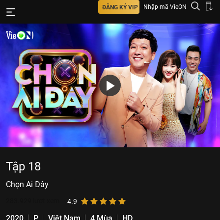
Nhập mã VieON
ĐĂNG KÝ VIP
Tập 18
Chọn Ai Đây
283.929
lượt xem
4.9
2020
P
Việt Nam
4 Mùa
HD