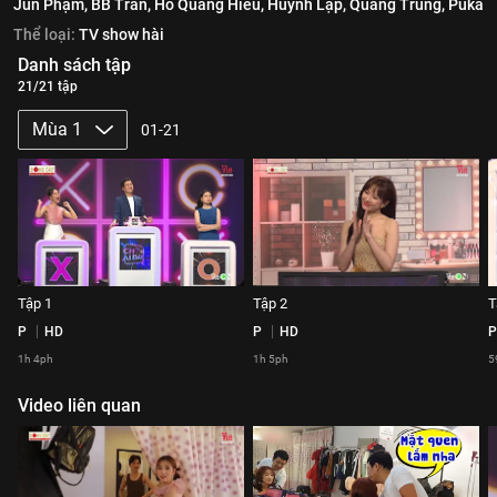
Jun Phạm,
BB Trần,
Hồ Quang Hiếu,
Huỳnh Lập,
Quang Trung,
Puka
Thể loại:
TV show hài
Danh sách tập
21/21 tập
Mùa 1
01-21
Tập 1
Tập 2
T
P
HD
P
HD
P
1h 4ph
1h 5ph
5
Video liên quan