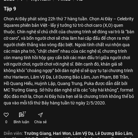
Tập 9
Chọn Ai Đây phát sóng 22h thứ 7 hàng tuần. Chọn Ai Đây – Celebrity
Squares phiên bản Việt - lấy ý tưởng từ trò chơi caro (X,O) quen
thuộc. Chín nghệ sĩ chủ chốt của chương trình sẽ đóng vai trò là “bàn
cờ caro”, và bốn người chơi sẽ chia làm hai cặp đấu để chọn ra một
người chiến thắng vào vòng đặc biệt. Ngoài tính chất vui nhộn qua
các màn pha trò, “chặt chém” nhau của các nghệ sĩ, chương trình
còn mang tính hồi hộp gay cấn bởi các màn đấu trí giữa người chơi
với người chơi, người chơi với nghệ sĩ. Bên cạnh đó, khán giả sẽ
không khỏi “choáng ngợp” bởi dàn nghệ sĩ sẽ quy tụ tại chương trình
như Hariwon, Lâm Vỹ Dạ, Lê Dương Bảo Lâm, Jun Phạm, BB Trần,
Hồ Quang Hiếu, Huỳnh Lập, Quang Trung, Puka được dẫn dắt bởi
MC Trường Giang. Sở hữu dàn nghệ sĩ là các “cây hài khủng”, format
độc đáo mới lạ, Chọn Ai Đây hứa hẹn sẽ là chương trình không thể bỏ
qua vào mỗi tối thứ Bảy hàng tuần từ ngày 2/5/2020.
37
0
Bình luận
Chia sẻ
Diễn viên:
Trường Giang,
Hari Won,
Lâm Vỹ Dạ,
Lê Dương Bảo Lâm,