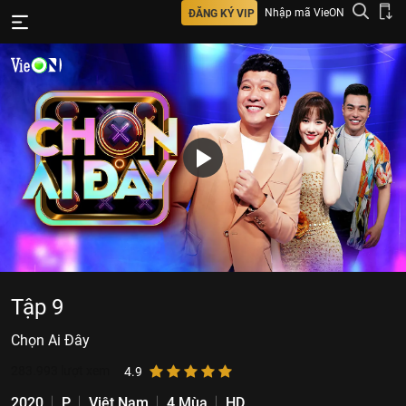
Nhập mã VieON
ĐĂNG KÝ VIP
Tập 9
Chọn Ai Đây
283.993
lượt xem
4.9
2020
P
Việt Nam
4 Mùa
HD