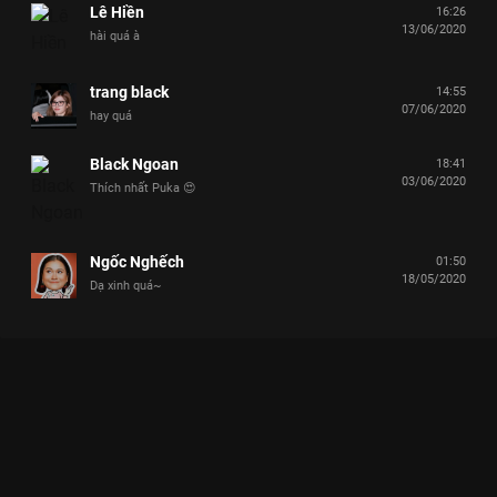
Lê Hiền
16:26
13/06/2020
hài quá à
trang black
14:55
07/06/2020
hay quá
Black Ngoan
18:41
03/06/2020
Thích nhất Puka 😍
Ngốc Nghếch
01:50
18/05/2020
Dạ xinh quá~
Xem Tập 9 Chọn Ai Đây - 21 Tập của Việt Nam có sự tham gia
của . Thuộc thể loại: TV show