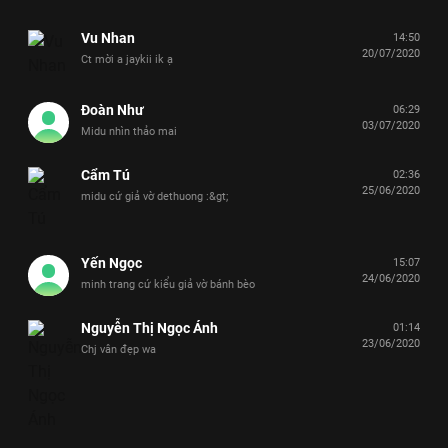
Vu Nhan
14:50
20/07/2020
Ct mời a jaykii ik ạ
Đoàn Như
06:29
03/07/2020
Midu nhìn thảo mai
Cẩm Tú
02:36
25/06/2020
midu cứ giả vờ dethuong :&gt;
Yến Ngọc
15:07
24/06/2020
minh trang cứ kiểu giả vờ bánh bèo
Nguyễn Thị Ngọc Ánh
01:14
23/06/2020
Chj vân đẹp wa