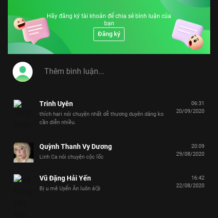
Hãy đăng ký tài khoản để chia sẻ bình luận của
bạn
Đăng ký
Trinh Uyên
06:31
20/09/2020
thích hari nói chuyện nhất dễ thương duyên dáng ko
cần diễn nhiều.
Quỳnh Thanh Vy Dương
20:09
29/08/2020
Linh Ca nói chuyện cộc lốc
Vũ Đặng Hải Yến
16:42
22/08/2020
Bị u mê Uyển Ân luôn á😘