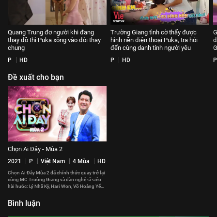
Quang Trung đơ người khi đang
Trường Giang tình cờ thấy được
G
thay đồ thì Puka xông vào đòi thay
hình nền điện thoại Puka, tra hỏi
d
chung
đến cùng danh tính người yêu
G
P
HD
P
HD
P
Đề xuất cho bạn
Chọn Ai Đây - Mùa 2
2021
P
Việt Nam
4 Mùa
HD
Chọn Ai Đây Mùa 2 đã chính thức quay trở lại
cùng MC Trường Giang và dàn nghệ sĩ siêu
hài hước: Lý Nhã Kỳ, Hari Won, Võ Hoàng Yến,
Khả Như, S.T Sơn Thạch, Lê Dương Bảo Lâm,
Hoàng Rapper, Will, Mạc Văn Khoa
Bình luận