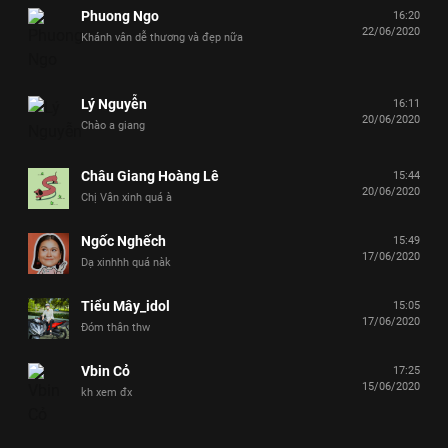
Phuong Ngo
16:20
22/06/2020
Khánh vân dễ thương và đẹp nữa
Lý Nguyễn
16:11
20/06/2020
Chào a giang
Châu Giang Hoàng Lê
15:44
20/06/2020
Chị Vân xinh quá à
Ngốc Nghếch
15:49
17/06/2020
Dạ xinhhh quá nàk
Tiểu Mây_idol
15:05
17/06/2020
Đóm thân thw
Vbin Cỏ
17:25
15/06/2020
kh xem đx