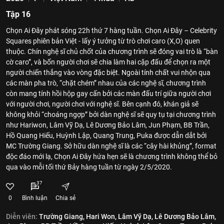
Tập 16
Chọn Ai Đây phát sóng 22h thứ 7 hàng tuần. Chọn Ai Đây – Celebrity
Squares phiên bản Việt - lấy ý tưởng từ trò chơi caro (X,O) quen
thuộc. Chín nghệ sĩ chủ chốt của chương trình sẽ đóng vai trò là “bàn
cờ caro”, và bốn người chơi sẽ chia làm hai cặp đấu để chọn ra một
người chiến thắng vào vòng đặc biệt. Ngoài tính chất vui nhộn qua
các màn pha trò, “chặt chém” nhau của các nghệ sĩ, chương trình
còn mang tính hồi hộp gay cấn bởi các màn đấu trí giữa người chơi
với người chơi, người chơi với nghệ sĩ. Bên cạnh đó, khán giả sẽ
không khỏi “choáng ngợp” bởi dàn nghệ sĩ sẽ quy tụ tại chương trình
như Hariwon, Lâm Vỹ Dạ, Lê Dương Bảo Lâm, Jun Phạm, BB Trần,
Hồ Quang Hiếu, Huỳnh Lập, Quang Trung, Puka được dẫn dắt bởi
MC Trường Giang. Sở hữu dàn nghệ sĩ là các “cây hài khủng”, format
độc đáo mới lạ, Chọn Ai Đây hứa hẹn sẽ là chương trình không thể bỏ
qua vào mỗi tối thứ Bảy hàng tuần từ ngày 2/5/2020.
37
0
Bình luận
Chia sẻ
Diễn viên:
Trường Giang,
Hari Won,
Lâm Vỹ Dạ,
Lê Dương Bảo Lâm,