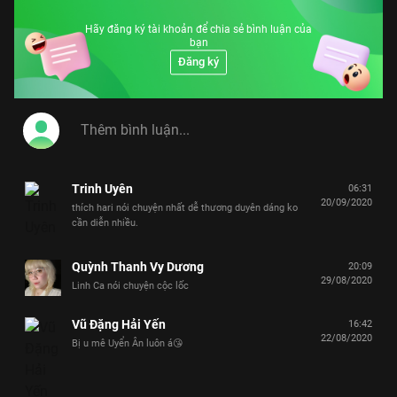
Hãy đăng ký tài khoản để chia sẻ bình luận của
bạn
Đăng ký
Trinh Uyên
06:31
20/09/2020
thích hari nói chuyện nhất dễ thương duyên dáng ko
cần diễn nhiều.
Quỳnh Thanh Vy Dương
20:09
29/08/2020
Linh Ca nói chuyện cộc lốc
Vũ Đặng Hải Yến
16:42
22/08/2020
Bị u mê Uyển Ân luôn á😘