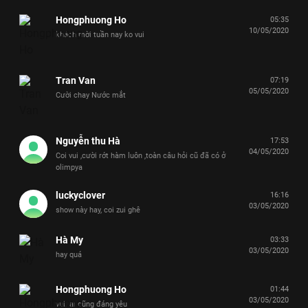
Hongphuong Ho
05:35
10/05/2020
khách mời tuần nay ko vui
Tran Van
07:19
05/05/2020
Cười chay Nước mắt
Nguyễn thu Hà
17:53
04/05/2020
Coi vui ,cười rớt hàm luôn ,toàn câu hỏi cũ đã có ở
olimpya
luckyclover
16:16
03/05/2020
show này hay, coi zui ghê
Hà My
03:33
03/05/2020
hay quá
Hongphuong Ho
01:44
03/05/2020
vui. ai cũng đáng yêu