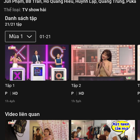
Jun Phạm,
BB Trần,
Hồ Quang Hiếu,
Huỳnh Lập,
Quang Trung,
Puka
Thể loại:
TV show hài
Danh sách tập
21/21 tập
Mùa 1
01-21
Tập 1
Tập 2
T
P
HD
P
HD
P
1h 4ph
1h 5ph
5
Video liên quan