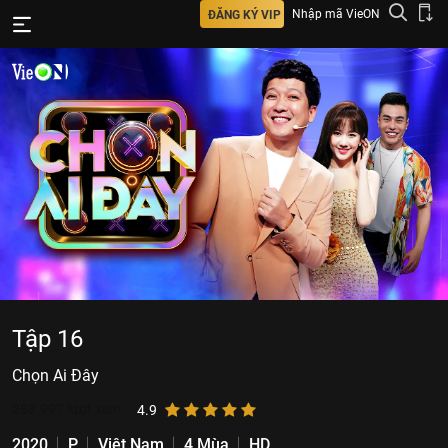
Nhập mã VieON
ĐĂNG KÝ VIP
Tập 16
Chọn Ai Đây
283.997
lượt xem
4.9
2020
P
Việt Nam
4 Mùa
HD