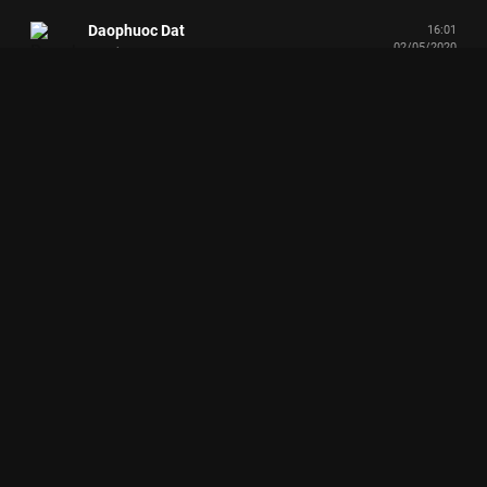
Daophuoc Dat
16:01
02/05/2020
Vui vẻ.
Diep Mai
15:19
02/05/2020
❤
Nguyễn Huỳnh Phương Nguyên
15:14
02/05/2020
Love😊🥰❤🌟
Hà My
15:08
02/05/2020
cứ có Giang ca là phải thả ❤️ trước đã
Diễm Thúy Huỳnh
15:02
02/05/2020
Quá đỉnh, quá đã! 🤩