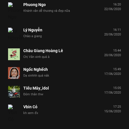
Phuong Ngo
16:20
22/06/2020
Khánh vân dễ thương và đẹp nữa
Lý Nguyễn
16:11
20/06/2020
Chào a giang
Châu Giang Hoàng Lê
15:44
20/06/2020
Chị Vân xinh quá à
Ngốc Nghếch
15:49
17/06/2020
Dạ xinhhh quá nàk
Tiểu Mây_idol
15:05
17/06/2020
Đóm thân thw
Vbin Cỏ
17:25
15/06/2020
kh xem đx