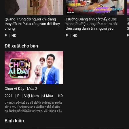
Quang Trung đơ người khi đang
Trường Giang tình cờ thấy được
G
thay đồ thì Puka xông vào đòi thay
hình nền điện thoại Puka, tra hỏi
d
chung
đến cùng danh tính người yêu
G
P
HD
P
HD
P
Đề xuất cho bạn
Chọn Ai Đây - Mùa 2
2021
P
Việt Nam
4 Mùa
HD
Chọn Ai Đây Mùa 2 đã chính thức quay trở lại
cùng MC Trường Giang và dàn nghệ sĩ siêu
hài hước: Lý Nhã Kỳ, Hari Won, Võ Hoàng Yến,
Khả Như, S.T Sơn Thạch, Lê Dương Bảo Lâm,
Hoàng Rapper, Will, Mạc Văn Khoa
Bình luận