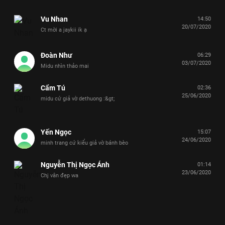
Vu Nhan
14:50
20/07/2020
Ct mời a jaykii ik ạ
Đoàn Như
06:29
03/07/2020
Midu nhìn thảo mai
Cẩm Tú
02:36
25/06/2020
midu cứ giả vờ dethuong :&gt;
Yến Ngọc
15:07
24/06/2020
minh trang cứ kiểu giả vờ bánh bèo
Nguyễn Thị Ngọc Ánh
01:14
23/06/2020
Chj vân đẹp wa