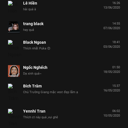
Lê Hiền
16:26
13/06/2020
hài quá à
trang black
14:55
07/06/2020
hay quá
Black Ngoan
18:41
03/06/2020
Thích nhất Puka 😍
Ngốc Nghếch
01:50
18/05/2020
Dạ xinh quá~
Bích Trâm
15:37
16/05/2020
Chú Trường Giang mặc vest đẹp lắm ạ
Yennhi Tran
06:02
10/05/2020
Thích ct này quá ,vui ghê