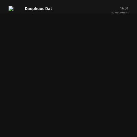
Daophuoc Dat
16:01
02/05/2020
Vui vẻ.
Diep Mai
15:19
02/05/2020
❤
Nguyễn Huỳnh Phương Nguyên
15:14
02/05/2020
Love😊🥰❤🌟
Hà My
15:08
02/05/2020
cứ có Giang ca là phải thả ❤️ trước đã
Diễm Thúy Huỳnh
15:02
02/05/2020
Quá đỉnh, quá đã! 🤩