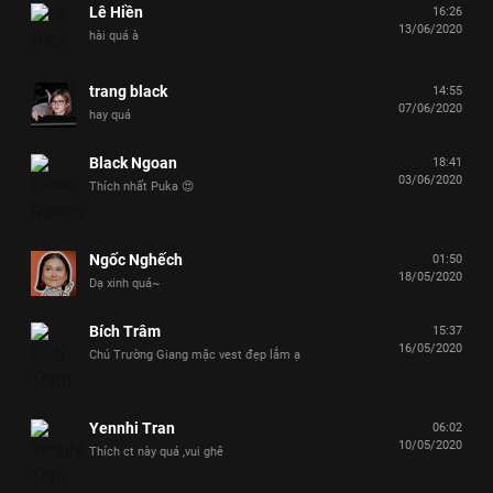
Lê Hiền
16:26
13/06/2020
hài quá à
trang black
14:55
07/06/2020
hay quá
Black Ngoan
18:41
03/06/2020
Thích nhất Puka 😍
Ngốc Nghếch
01:50
18/05/2020
Dạ xinh quá~
Bích Trâm
15:37
16/05/2020
Chú Trường Giang mặc vest đẹp lắm ạ
Yennhi Tran
06:02
10/05/2020
Thích ct này quá ,vui ghê