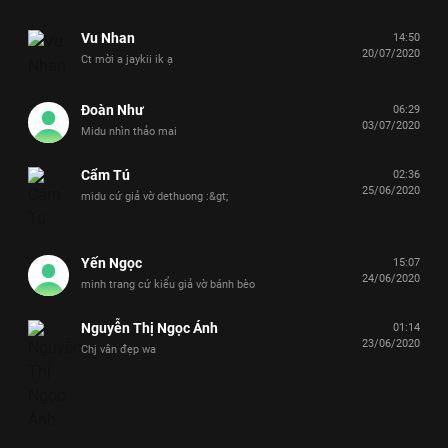
Vu Nhan
14:50
20/07/2020
Ct mời a jaykii ik ạ
Đoàn Như
06:29
03/07/2020
Midu nhìn thảo mai
Cẩm Tú
02:36
25/06/2020
midu cứ giả vờ dethuong :&gt;
Yến Ngọc
15:07
24/06/2020
minh trang cứ kiểu giả vờ bánh bèo
Nguyễn Thị Ngọc Ánh
01:14
23/06/2020
Chj vân đẹp wa