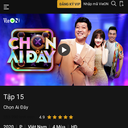
Nhập mã VieON
ĐĂNG KÝ VIP
Tập 15
Chọn Ai Đây
283.990
lượt xem
4.9
2020
P
Việt Nam
4 Mùa
HD