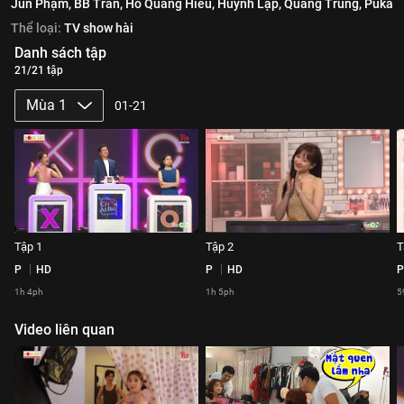
Jun Phạm,
BB Trần,
Hồ Quang Hiếu,
Huỳnh Lập,
Quang Trung,
Puka
Thể loại:
TV show hài
Danh sách tập
21/21 tập
Mùa 1
01-21
Tập 1
Tập 2
T
P
HD
P
HD
P
1h 4ph
1h 5ph
5
Video liên quan