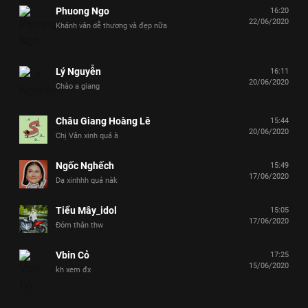
Phuong Ngo
16:20
22/06/2020
Khánh vân dễ thương và đẹp nữa
Lý Nguyễn
16:11
20/06/2020
Chào a giang
Châu Giang Hoàng Lê
15:44
20/06/2020
Chị Vân xinh quá à
Ngốc Nghếch
15:49
17/06/2020
Dạ xinhhh quá nàk
Tiểu Mây_idol
15:05
17/06/2020
Đóm thân thw
Vbin Cỏ
17:25
15/06/2020
kh xem đx