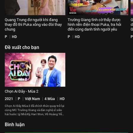
Quang Trung đơ người khi đang
Trường Giang tình cờ thấy được
G
thay đồ thì Puka xông vào đòi thay
hình nền điện thoại Puka, tra hỏi
d
chung
đến cùng danh tính người yêu
G
P
HD
P
HD
P
Đề xuất cho bạn
Chọn Ai Đây - Mùa 2
2021
P
Việt Nam
4 Mùa
HD
Chọn Ai Đây Mùa 2 đã chính thức quay trở lại
cùng MC Trường Giang và dàn nghệ sĩ siêu
hài hước: Lý Nhã Kỳ, Hari Won, Võ Hoàng Yến,
Khả Như, S.T Sơn Thạch, Lê Dương Bảo Lâm,
Hoàng Rapper, Will, Mạc Văn Khoa
Bình luận