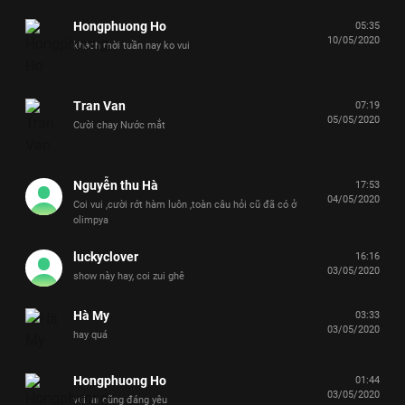
Hongphuong Ho
05:35
10/05/2020
khách mời tuần nay ko vui
Tran Van
07:19
05/05/2020
Cười chay Nước mắt
Nguyễn thu Hà
17:53
04/05/2020
Coi vui ,cười rớt hàm luôn ,toàn câu hỏi cũ đã có ở
olimpya
luckyclover
16:16
03/05/2020
show này hay, coi zui ghê
Hà My
03:33
03/05/2020
hay quá
Hongphuong Ho
01:44
03/05/2020
vui. ai cũng đáng yêu