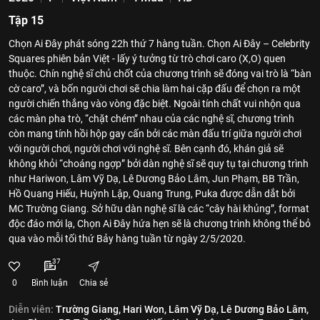
Tập 15
Chọn Ai Đây phát sóng 22h thứ 7 hàng tuần. Chọn Ai Đây – Celebrity
Squares phiên bản Việt - lấy ý tưởng từ trò chơi caro (X,O) quen
thuộc. Chín nghệ sĩ chủ chốt của chương trình sẽ đóng vai trò là “bàn
cờ caro”, và bốn người chơi sẽ chia làm hai cặp đấu để chọn ra một
người chiến thắng vào vòng đặc biệt. Ngoài tính chất vui nhộn qua
các màn pha trò, “chặt chém” nhau của các nghệ sĩ, chương trình
còn mang tính hồi hộp gay cấn bởi các màn đấu trí giữa người chơi
với người chơi, người chơi với nghệ sĩ. Bên cạnh đó, khán giả sẽ
không khỏi “choáng ngợp” bởi dàn nghệ sĩ sẽ quy tụ tại chương trình
như Hariwon, Lâm Vỹ Dạ, Lê Dương Bảo Lâm, Jun Phạm, BB Trần,
Hồ Quang Hiếu, Huỳnh Lập, Quang Trung, Puka được dẫn dắt bởi
MC Trường Giang. Sở hữu dàn nghệ sĩ là các “cây hài khủng”, format
độc đáo mới lạ, Chọn Ai Đây hứa hẹn sẽ là chương trình không thể bỏ
qua vào mỗi tối thứ Bảy hàng tuần từ ngày 2/5/2020.
37
0
Bình luận
Chia sẻ
Diễn viên:
Trường Giang,
Hari Won,
Lâm Vỹ Dạ,
Lê Dương Bảo Lâm,