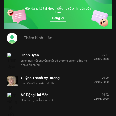
Hãy đăng ký tài khoản để chia sẻ bình luận của
bạn
Đăng ký
Trinh Uyên
06:31
20/09/2020
thích hari nói chuyện nhất dễ thương duyên dáng ko
cần diễn nhiều.
Quỳnh Thanh Vy Dương
20:09
29/08/2020
Linh Ca nói chuyện cộc lốc
Vũ Đặng Hải Yến
16:42
22/08/2020
Bị u mê Uyển Ân luôn á😘