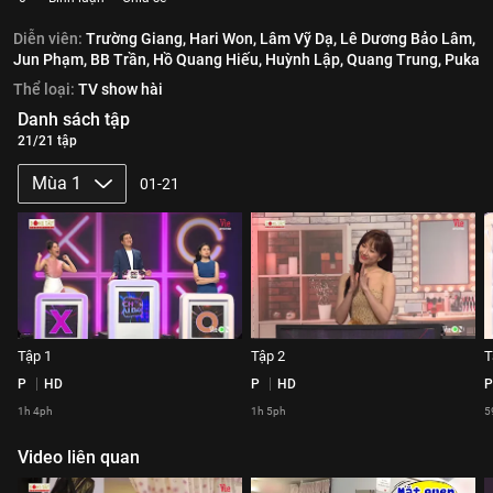
Diễn viên:
Trường Giang,
Hari Won,
Lâm Vỹ Dạ,
Lê Dương Bảo Lâm,
Jun Phạm,
BB Trần,
Hồ Quang Hiếu,
Huỳnh Lập,
Quang Trung,
Puka
Thể loại:
TV show hài
Danh sách tập
21/21 tập
Mùa 1
01-21
Tập 1
Tập 2
T
P
HD
P
HD
P
1h 4ph
1h 5ph
5
Video liên quan