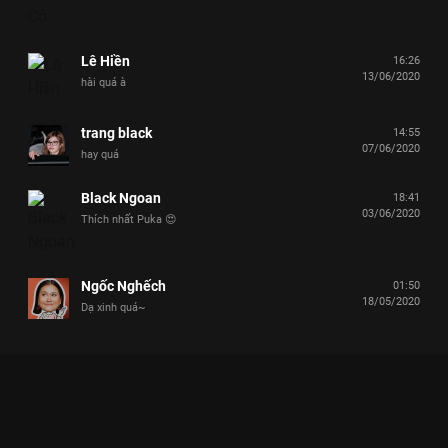
Lê Hiền
16:26
13/06/2020
hài quá à
trang black
14:55
07/06/2020
hay quá
Black Ngoan
18:41
03/06/2020
Thích nhất Puka 😍
Ngốc Nghếch
01:50
18/05/2020
Dạ xinh quá~
Xem Sự thật về Lê Dương Bảo Lâm và Khánh Vân đằng sau
hậu trường Chọn Ai Đây - 21 Tập của Việt Nam có sự tham gia
của Lâm Vỹ Dạ, Lê Dương Bảo Lâm, Trường Giang, Hồ Quang
Hiếu, Jun Phạm. Thuộc thể loại: TV show