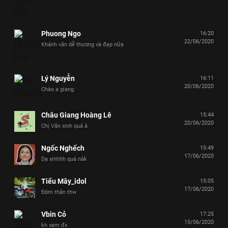
Phuong Ngo
16:20
22/06/2020
Khánh vân dễ thương và đẹp nữa
Lý Nguyễn
16:11
20/06/2020
Chào a giang
Châu Giang Hoàng Lê
15:44
20/06/2020
Chị Vân xinh quá à
Ngốc Nghếch
15:49
17/06/2020
Dạ xinhhh quá nàk
Tiểu Mây_idol
15:05
17/06/2020
Đóm thân thw
Vbin Cỏ
17:25
15/06/2020
kh xem đx