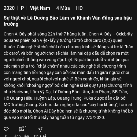
2020
P
Việt Nam
4 Mùa
HD
Sự thật về Lê Dương Bảo Lâm và Khánh Vân đằng sau hậu
trường
Chọn Ai Đây phát sóng 22h thứ 7 hàng tuần. Chọn Ai Đây – Celebrity
Squares phiên bản Việt - lấy ý tưởng từ trò chơi caro (X,O) quen
thuộc. Chín nghệ sĩ chủ chốt của chương trình sẽ đóng vai trò là “bàn
cờ caro”, và bốn người chơi sẽ chia làm hai cặp đấu để chọn ra một
người chiến thắng vào vòng đặc biệt. Ngoài tính chất vui nhộn qua
các màn pha trò, “chặt chém” nhau của các nghệ sĩ, chương trình
còn mang tính hồi hộp gay cấn bởi các màn đấu trí giữa người chơi
với người chơi, người chơi với nghệ sĩ. Bên cạnh đó, khán giả sẽ
không khỏi “choáng ngợp” bởi dàn nghệ sĩ sẽ quy tụ tại chương trình
như Hariwon, Lâm Vỹ Dạ, Lê Dương Bảo Lâm, Jun Phạm, BB Trần,
Hồ Quang Hiếu, Huỳnh Lập, Quang Trung, Puka được dẫn dắt bởi
MC Trường Giang. Sở hữu dàn nghệ sĩ là các “cây hài khủng”, format
độc đáo mới lạ, Chọn Ai Đây hứa hẹn sẽ là chương trình không thể bỏ
qua vào mỗi tối thứ Bảy hàng tuần từ ngày 2/5/2020.
37
0
Bình luận
Chia sẻ