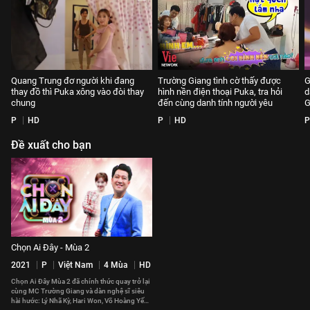
Quang Trung đơ người khi đang
Trường Giang tình cờ thấy được
G
thay đồ thì Puka xông vào đòi thay
hình nền điện thoại Puka, tra hỏi
d
chung
đến cùng danh tính người yêu
G
P
HD
P
HD
P
Đề xuất cho bạn
Chọn Ai Đây - Mùa 2
2021
P
Việt Nam
4 Mùa
HD
Chọn Ai Đây Mùa 2 đã chính thức quay trở lại
cùng MC Trường Giang và dàn nghệ sĩ siêu
hài hước: Lý Nhã Kỳ, Hari Won, Võ Hoàng Yến,