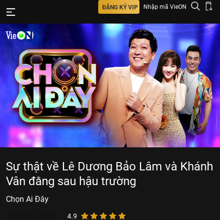
Nhập mã VieON
ĐĂNG KÝ VIP
Sự thật về Lê Dương Bảo Lâm và Khánh
Vân đằng sau hậu trường
Chọn Ai Đây
283.978
lượt xem
4.9