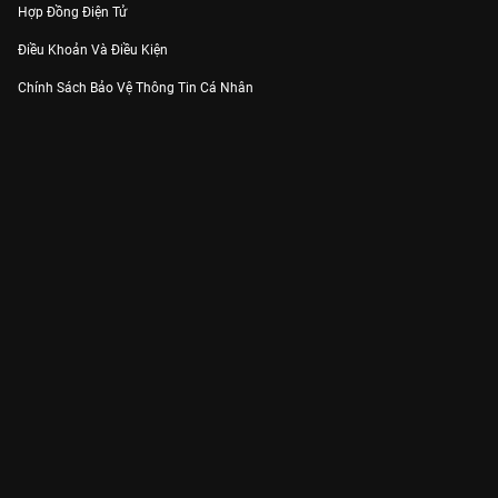
Hợp Đồng Điện Tử
Điều Khoản Và Điều Kiện
Chính Sách Bảo Vệ Thông Tin Cá Nhân
Chính Sách Bảo Vệ Người Tiêu Dùng Dễ Bị Tổn Thương
Thỏa Thuận Sử Dụng Dịch Vụ Mạng Xã Hội
THÔNG TIN
Thông Báo
Trung Tâm Hỗ Trợ
Liên Hệ
Góp Ý
Công ty Cổ phần VieON - Địa chỉ: Tầng 5, 222 Pasteur, Phường Xuân Hòa,
Thành phố Hồ Chí Minh
Email:
support@vieon.vn
| Hotline:
1800.599.920
(miễn phí)