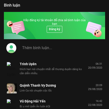
Khả Như, S.T Sơn Thạch, Lê Dương Bảo Lâm,
Hoàng Rapper, Will, Mạc Văn Khoa
Bình luận
Hãy đăng ký tài khoản để chia sẻ bình luận của
bạn
Đăng ký
Trinh Uyên
06:31
20/09/2020
thích hari nói chuyện nhất dễ thương duyên dáng ko
cần diễn nhiều.
Quỳnh Thanh Vy Dương
20:09
29/08/2020
Linh Ca nói chuyện cộc lốc
Vũ Đặng Hải Yến
16:42
22/08/2020
Bị u mê Uyển Ân luôn á😘