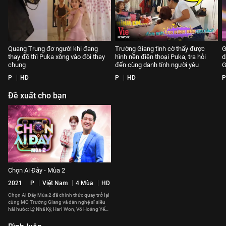
Quang Trung đơ người khi đang
Trường Giang tình cờ thấy được
G
thay đồ thì Puka xông vào đòi thay
hình nền điện thoại Puka, tra hỏi
d
chung
đến cùng danh tính người yêu
G
P
HD
P
HD
P
Đề xuất cho bạn
Chọn Ai Đây - Mùa 2
2021
P
Việt Nam
4 Mùa
HD
Chọn Ai Đây Mùa 2 đã chính thức quay trở lại
cùng MC Trường Giang và dàn nghệ sĩ siêu
hài hước: Lý Nhã Kỳ, Hari Won, Võ Hoàng Yến,
Khả Như, S.T Sơn Thạch, Lê Dương Bảo Lâm,
Hoàng Rapper, Will, Mạc Văn Khoa