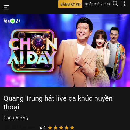
Nhập mã VieON
ĐĂNG KÝ VIP
Quang Trung hát live ca khúc huyền
thoại
Chọn Ai Đây
283.981
lượt xem
4.9