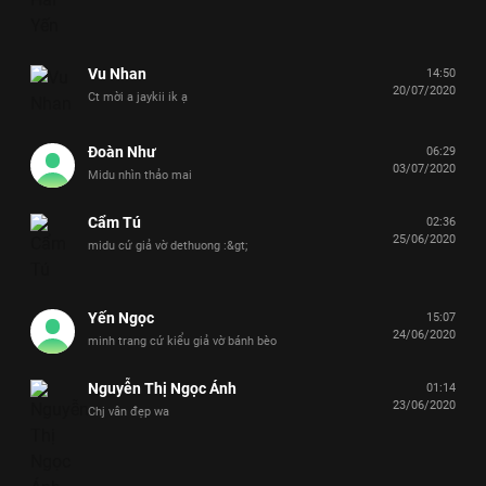
Vu Nhan
14:50
20/07/2020
Ct mời a jaykii ik ạ
Đoàn Như
06:29
03/07/2020
Midu nhìn thảo mai
Cẩm Tú
02:36
25/06/2020
midu cứ giả vờ dethuong :&gt;
Yến Ngọc
15:07
24/06/2020
minh trang cứ kiểu giả vờ bánh bèo
Nguyễn Thị Ngọc Ánh
01:14
23/06/2020
Chj vân đẹp wa