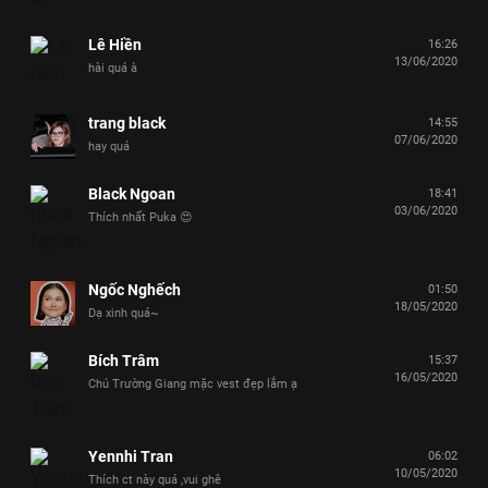
Lê Hiền
16:26
13/06/2020
hài quá à
trang black
14:55
07/06/2020
hay quá
Black Ngoan
18:41
03/06/2020
Thích nhất Puka 😍
Ngốc Nghếch
01:50
18/05/2020
Dạ xinh quá~
Bích Trâm
15:37
16/05/2020
Chú Trường Giang mặc vest đẹp lắm ạ
Yennhi Tran
06:02
10/05/2020
Thích ct này quá ,vui ghê