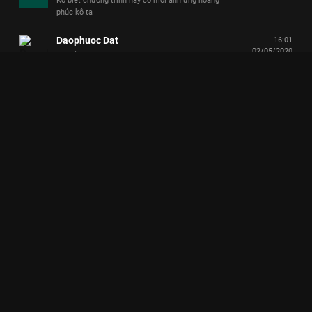
Ko biết chương trình này có mời anh ưng hoàng
phúc kô ta
Daophuoc Dat
16:01
02/05/2020
Vui vẻ.
Diep Mai
15:19
02/05/2020
❤
Nguyễn Huỳnh Phương Nguyên
15:14
02/05/2020
Love😊🥰❤🌟
Hà My
15:08
02/05/2020
cứ có Giang ca là phải thả ❤️ trước đã
Diễm Thúy Huỳnh
15:02
02/05/2020
Quá đỉnh, quá đã! 🤩