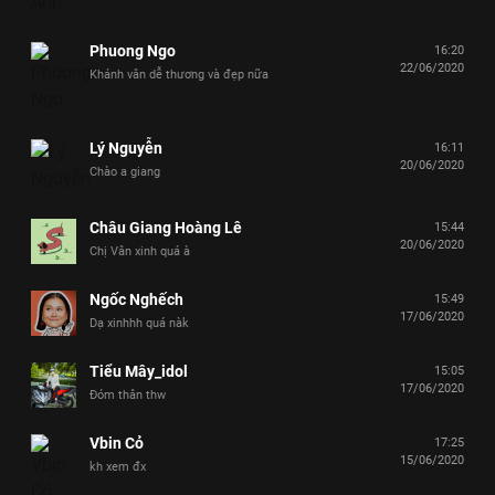
Phuong Ngo
16:20
22/06/2020
Khánh vân dễ thương và đẹp nữa
Lý Nguyễn
16:11
20/06/2020
Chào a giang
Châu Giang Hoàng Lê
15:44
20/06/2020
Chị Vân xinh quá à
Ngốc Nghếch
15:49
17/06/2020
Dạ xinhhh quá nàk
Tiểu Mây_idol
15:05
17/06/2020
Đóm thân thw
Vbin Cỏ
17:25
15/06/2020
kh xem đx