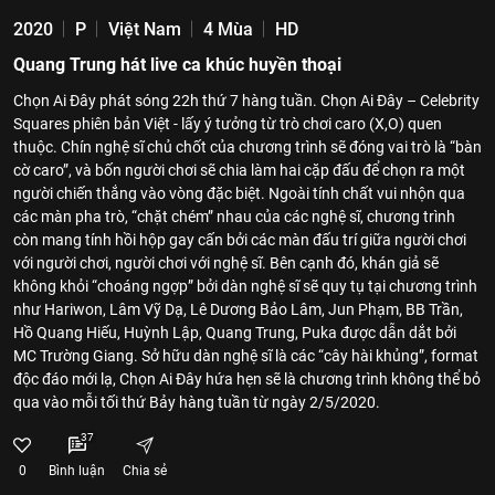
2020
P
Việt Nam
4 Mùa
HD
Quang Trung hát live ca khúc huyền thoại
Chọn Ai Đây phát sóng 22h thứ 7 hàng tuần. Chọn Ai Đây – Celebrity
Squares phiên bản Việt - lấy ý tưởng từ trò chơi caro (X,O) quen
thuộc. Chín nghệ sĩ chủ chốt của chương trình sẽ đóng vai trò là “bàn
cờ caro”, và bốn người chơi sẽ chia làm hai cặp đấu để chọn ra một
người chiến thắng vào vòng đặc biệt. Ngoài tính chất vui nhộn qua
các màn pha trò, “chặt chém” nhau của các nghệ sĩ, chương trình
còn mang tính hồi hộp gay cấn bởi các màn đấu trí giữa người chơi
với người chơi, người chơi với nghệ sĩ. Bên cạnh đó, khán giả sẽ
không khỏi “choáng ngợp” bởi dàn nghệ sĩ sẽ quy tụ tại chương trình
như Hariwon, Lâm Vỹ Dạ, Lê Dương Bảo Lâm, Jun Phạm, BB Trần,
Hồ Quang Hiếu, Huỳnh Lập, Quang Trung, Puka được dẫn dắt bởi
MC Trường Giang. Sở hữu dàn nghệ sĩ là các “cây hài khủng”, format
độc đáo mới lạ, Chọn Ai Đây hứa hẹn sẽ là chương trình không thể bỏ
qua vào mỗi tối thứ Bảy hàng tuần từ ngày 2/5/2020.
37
0
Bình luận
Chia sẻ