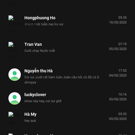
Hongphuong Ho
05:35
10/05/2020
khách mời tuần nay ko vui
Tran Van
07:19
05/05/2020
Cười chay Nước mắt
Nguyễn thu Hà
17:53
04/05/2020
Coi vui ,cười rớt hàm luôn ,toàn câu hỏi cũ đã có ở
olimpya
luckyclover
16:16
03/05/2020
show này hay, coi zui ghê
Hà My
03:33
03/05/2020
hay quá