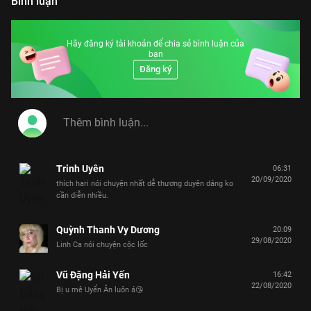
Bình luận
Hãy đăng ký tài khoản để chia sẻ bình luận của
bạn
Đăng ký
Trinh Uyên
06:31
20/09/2020
thích hari nói chuyện nhất dễ thương duyên dáng ko
cần diễn nhiều.
Quỳnh Thanh Vy Dương
20:09
29/08/2020
Linh Ca nói chuyện cộc lốc
Vũ Đặng Hải Yến
16:42
22/08/2020
Bị u mê Uyển Ân luôn á😘