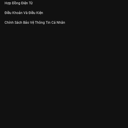
Hợp Đồng Điện Tử
Điều Khoản Và Điều Kiện
Chính Sách Bảo Vệ Thông Tin Cá Nhân
Chính Sách Bảo Vệ Người Tiêu Dùng Dễ Bị Tổn Thương
Thỏa Thuận Sử Dụng Dịch Vụ Mạng Xã Hội
THÔNG TIN
Thông Báo
Trung Tâm Hỗ Trợ
Liên Hệ
Góp Ý
Công ty Cổ phần VieON - Địa chỉ: Tầng 5, 222 Pasteur, Phường Xuân Hòa,
Thành phố Hồ Chí Minh
Email:
support@vieon.vn
| Hotline:
1800.599.920
(miễn phí)