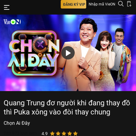
Nhập mã VieON
ĐĂNG KÝ VIP
Quang Trung đơ người khi đang thay đồ
thì Puka xông vào đòi thay chung
Chọn Ai Đây
283.972
lượt xem
4.9