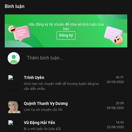
Khả Như, S.T Sơn Thạch, Lê Dương Bảo Lâm,
Hoàng Rapper, Will, Mạc Văn Khoa
Bình luận
Hãy đăng ký tài khoản để chia sẻ bình luận của
bạn
Đăng ký
Trinh Uyên
06:31
20/09/2020
thích hari nói chuyện nhất dễ thương duyên dáng ko
cần diễn nhiều.
Quỳnh Thanh Vy Dương
20:09
29/08/2020
Linh Ca nói chuyện cộc lốc
Vũ Đặng Hải Yến
16:42
22/08/2020
Bị u mê Uyển Ân luôn á😘