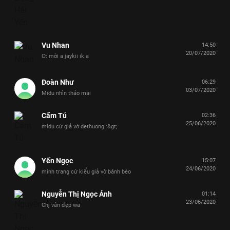
Vu Nhan
14:50
20/07/2020
Ct mời a jaykii ik ạ
Đoàn Như
06:29
03/07/2020
Midu nhìn thảo mai
Cẩm Tú
02:36
25/06/2020
midu cứ giả vờ dethuong :&gt;
Yến Ngọc
15:07
24/06/2020
minh trang cứ kiểu giả vờ bánh bèo
Nguyễn Thị Ngọc Ánh
01:14
23/06/2020
Chj vân đẹp wa