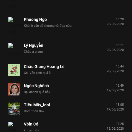
Phuong Ngo
16:20
22/06/2020
Khánh vân dễ thương và đẹp nữa
Lý Nguyễn
16:11
20/06/2020
Chào a giang
Châu Giang Hoàng Lê
15:44
20/06/2020
Chị Vân xinh quá à
Ngốc Nghếch
15:49
17/06/2020
Dạ xinhhh quá nàk
Tiểu Mây_idol
15:05
17/06/2020
Đóm thân thw
Vbin Cỏ
17:25
15/06/2020
kh xem đx