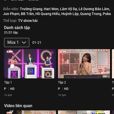
Diễn viên:
Trường Giang,
Hari Won,
Lâm Vỹ Dạ,
Lê Dương Bảo Lâm,
Jun Phạm,
BB Trần,
Hồ Quang Hiếu,
Huỳnh Lập,
Quang Trung,
Puka
Thể loại:
TV show hài
Danh sách tập
21/21 tập
Mùa 1
01-21
Tập 1
Tập 2
T
P
HD
P
HD
P
1h 4ph
1h 5ph
5
Video liên quan