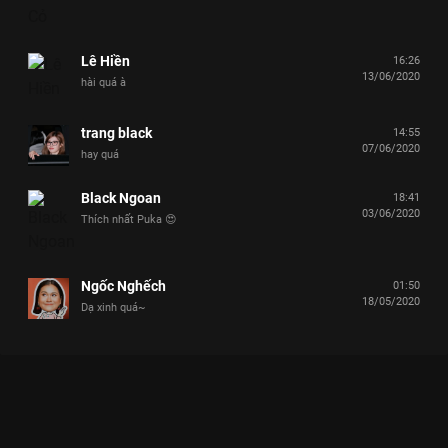
Lê Hiền
16:26
13/06/2020
hài quá à
trang black
14:55
07/06/2020
hay quá
Black Ngoan
18:41
03/06/2020
Thích nhất Puka 😍
Ngốc Nghếch
01:50
18/05/2020
Dạ xinh quá~
Xem Quang Trung đơ người khi đang thay đồ thì Puka xông
vào đòi thay chung Chọn Ai Đây - 21 Tập của Việt Nam có sự
tham gia của Lâm Vỹ Dạ, Lê Dương Bảo Lâm, Trường Giang,
Hồ Quang Hiếu, Jun Phạm. Thuộc thể loại: TV show