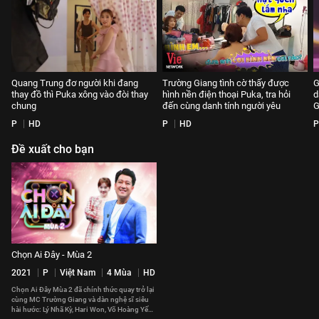
Quang Trung đơ người khi đang
Trường Giang tình cờ thấy được
G
thay đồ thì Puka xông vào đòi thay
hình nền điện thoại Puka, tra hỏi
d
chung
đến cùng danh tính người yêu
G
P
HD
P
HD
P
Đề xuất cho bạn
Chọn Ai Đây - Mùa 2
2021
P
Việt Nam
4 Mùa
HD
Chọn Ai Đây Mùa 2 đã chính thức quay trở lại
cùng MC Trường Giang và dàn nghệ sĩ siêu
hài hước: Lý Nhã Kỳ, Hari Won, Võ Hoàng Yến,