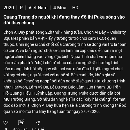
2020
P
Việt Nam
4 Mùa
HD
Quang Trung đơ người khi đang thay đồ thì Puka xông vào
đòi thay chung
Chọn Ai Đây phát sóng 22h thứ 7 hàng tuần. Chọn Ai Đây – Celebrity
Squares phiên bản Việt - lấy ý tưởng từ trò chơi caro (X,O) quen
thuộc. Chín nghệ sĩ chủ chốt của chương trình sẽ đóng vai trò là “bàn
cờ caro”, và bốn người chơi sẽ chia làm hai cặp đấu để chọn ra một
người chiến thắng vào vòng đặc biệt. Ngoài tính chất vui nhộn qua
các màn pha trò, “chặt chém” nhau của các nghệ sĩ, chương trình
còn mang tính hồi hộp gay cấn bởi các màn đấu trí giữa người chơi
với người chơi, người chơi với nghệ sĩ. Bên cạnh đó, khán giả sẽ
không khỏi “choáng ngợp” bởi dàn nghệ sĩ sẽ quy tụ tại chương trình
như Hariwon, Lâm Vỹ Dạ, Lê Dương Bảo Lâm, Jun Phạm, BB Trần,
Hồ Quang Hiếu, Huỳnh Lập, Quang Trung, Puka được dẫn dắt bởi
MC Trường Giang. Sở hữu dàn nghệ sĩ là các “cây hài khủng”, format
độc đáo mới lạ, Chọn Ai Đây hứa hẹn sẽ là chương trình không thể bỏ
qua vào mỗi tối thứ Bảy hàng tuần từ ngày 2/5/2020.
37
0
Bình luận
Chia sẻ