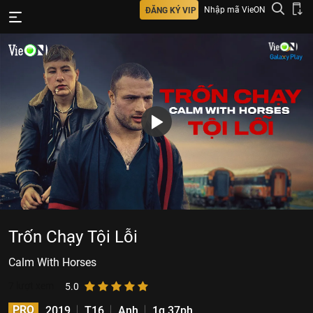
Nhập mã VieON
ĐĂNG KÝ VIP
Trốn Chạy Tội Lỗi
Calm With Horses
7
lượt xem
5.0
PRO
2019
T16
Anh
1g 37ph