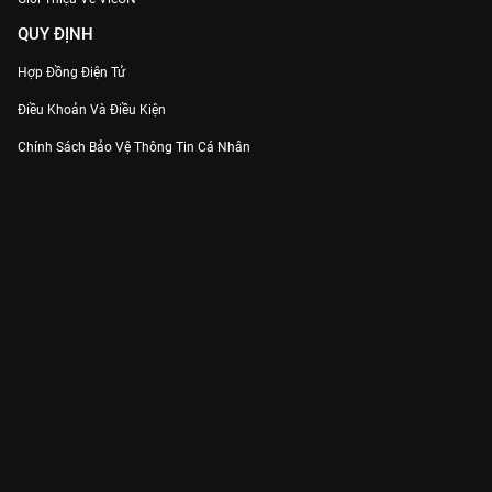
QUY ĐỊNH
Hợp Đồng Điện Tử
Điều Khoản Và Điều Kiện
Chính Sách Bảo Vệ Thông Tin Cá Nhân
Chính Sách Bảo Vệ Người Tiêu Dùng Dễ Bị Tổn Thương
Thỏa Thuận Sử Dụng Dịch Vụ Mạng Xã Hội
THÔNG TIN
Thông Báo
Trung Tâm Hỗ Trợ
Liên Hệ
Góp Ý
Công ty Cổ phần VieON - Địa chỉ: Tầng 5, 222 Pasteur, Phường Xuân Hòa,