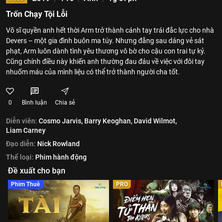
Trốn Chạy Tội Lỗi
Võ sĩ quyền anh hết thời Arm trở thành cánh tay trái đắc lực cho nhà
Devers – một gia đình buôn ma túy. Nhưng đằng sau dáng vẻ sát
phạt, Arm luôn dành tình yêu thương vô bờ cho cậu con trai tự kỷ.
Cũng chính điều này khiến anh thường đau đáu về việc với đôi tay
nhuốm máu của mình liệu có thể trở thành người cha tốt.
0
Bình luận
Chia sẻ
Diễn viên:
Cosmo Jarvis,
Barry Keoghan,
David Wilmot,
Liam Carney
Đạo diễn:
Nick Rowland
Thể loại:
Phim hành động
Đề xuất cho bạn
Phim Thuê
PRO