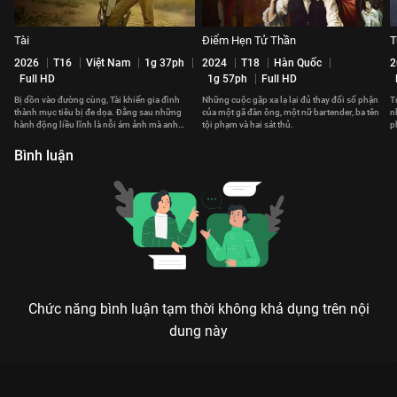
Tài
Điểm Hẹn Tử Thần
T
2026
T16
Việt Nam
1g 37ph
2024
T18
Hàn Quốc
2
Full HD
1g 57ph
Full HD
Bị dồn vào đường cùng, Tài khiến gia đình
Những cuộc gặp xa lạ lại đủ thay đổi số phận
T
thành mục tiêu bị đe dọa. Đằng sau những
của một gã đàn ông, một nữ bartender, ba tên
n
hành động liều lĩnh là nỗi ám ảnh mà anh
tội phạm và hai sát thủ.
p
luôn muốn bảo vệ và bù đắp.
t
Bình luận
Chức năng bình luận tạm thời không khả dụng trên nội
dung này
Xem Trốn Chạy Tội Lỗi của Anh có sự tham gia của Liam
Carney, Cosmo Jarvis, Barry Keoghan, David Wilmot. Thuộc thể