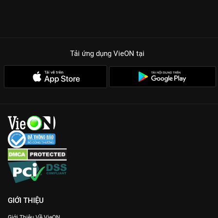
Tải ứng dụng VieON
tại
GIỚI THIỆU
Giới Thiệu Về VieON