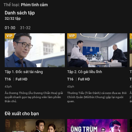
Thể loại:
Phim tình cảm
Danh sách tập
32/32 tập
01-30
31-32
VIP
VIP
Tập 1. Đốc sát tài năng
Tập 2. Cô gái liều lĩnh
T
T16
Full HD
T16
Full HD
T
43ph
43ph
4
Âu Dương Thông (Âu Dương Chấn Hoa) giải
Thường Tiếu (Trần Oánh) cá cược đua xe. Đới
Â
quyết nhanh gọn tay phóng viên làm phiền
Chính Quân (Mã Đức Chung) gặp lại người
ý
thân chủ.
quen.
á
Đề xuất cho bạn