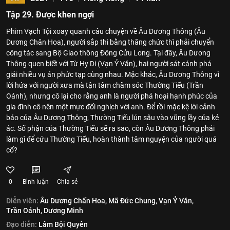
Tập 29. Được khen ngợi
Phim Vạch Tội xoay quanh câu chuyện về Âu Dương Thông (Âu
Dương Chân Hoa), người sắp thi bằng thăng chức thì phải chuyển
công tác sang Bộ Giao thông Đông Cửu Long. Tại đây, Âu Dương
Thông quen biết với Từ Hy Di (Vạn Ỷ Văn), hai người sát cánh phá
giải nhiều vụ án phức tạp cùng nhau. Mặc khác, Âu Dương Thông vì
lời hứa với người xưa mà tận tâm chăm sóc Thường Tiếu (Trần
Oánh), nhưng cô lại cho rằng anh là người phá hoại hạnh phúc của
gia đình cô nên một mực đối nghịch với anh. Để rồi mặc kệ lời cảnh
báo của Âu Dương Thông, Thường Tiếu lún sâu vào vũng lầy của kẻ
ác. Số phận của Thường Tiếu sẽ ra sao, còn Âu Dương Thông phải
làm gì để cứu Thường Tiếu, hoàn thành tâm nguyện của người quá
cố?
0
Bình luận
Chia sẻ
Diễn viên:
Âu Dương Chấn Hoa,
Mã Đức Chung,
Vạn Ỷ Văn,
Trần Oánh,
Dương Minh
Đạo diễn:
Lâm Bội Quyên