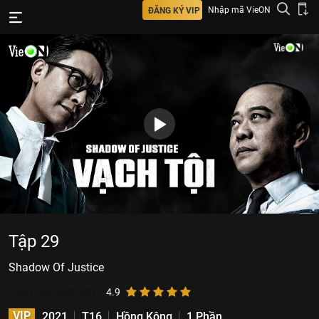
Nhập mã VieON
ĐĂNG KÝ VIP
Tập 29
Shadow Of Justice
2.641.563
lượt xem
4.9
VIP
2021
T16
Hồng Kông
1 Phần