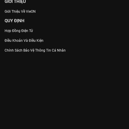
GIỚI THIỆU
Giới Thiệu Về VieON
QUY ĐỊNH
Hợp Đồng Điện Tử
Điều Khoản Và Điều Kiện
Chính Sách Bảo Vệ Thông Tin Cá Nhân
Chính Sách Bảo Vệ Người Tiêu Dùng Dễ Bị Tổn Thương
Thỏa Thuận Sử Dụng Dịch Vụ Mạng Xã Hội
THÔNG TIN
Thông Báo
Trung Tâm Hỗ Trợ
Liên Hệ
Góp Ý