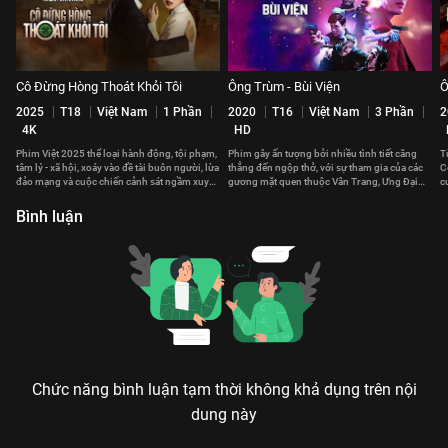
Cô Đừng Hòng Thoát Khỏi Tôi
Ông Trùm - Bùi Viện
Ô
2025
T18
Việt Nam
1 Phần
2020
T16
Việt Nam
3 Phần
2
4K
HD
Phim Việt 2025 thể loại hành động, tội phạm,
Phim gây ấn tượng bởi nhiều tình tiết căng
T
tâm lý - xã hội, xoáy vào đề tài buôn người, lừa
thẳng đến ngộp thở, với sự tham gia của các
C
đảo mạng và cuộc chiến cảnh sát ngầm xuyên
gương mặt quen thuộc Vân Trang, Ưng Đại
c
biên giới.
Vệ, Ngọc Tuyên..
n
Bình luận
Chức năng bình luận tạm thời không khả dụng trên nội
dung này