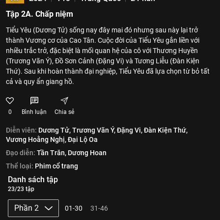
Tập 2A. Chấp niệm
Tiểu Yêu (Dương Tử) sống nay đây mai đó nhưng sau này lại trở
thành Vương cơ của Cao Tân. Cuộc đời của Tiểu Yêu gắn liền với
nhiều trắc trở, đặc biệt là mối quan hệ của cô với Thương Huyền
(Trương Vãn Ý), Đồ Sơn Cảnh (Đặng Vi) và Tương Liễu (Đàn Kiện
Thứ). Sau khi hoàn thành đại nghiệp, Tiểu Yêu đã lựa chọn từ bỏ tất
cả và quy ẩn giang hồ.
0
Bình luận
Chia sẻ
Diễn viên:
Dương Tử,
Trương Vãn Ý,
Đặng Vi,
Đàn Kiện Thứ,
Vương Hoằng Nghị,
Đại Lộ Oa
Đạo diễn:
Tần Trăn,
Dương Hoan
Thể loại:
Phim cổ trang
Danh sách tập
23/23 tập
Phần 2
01-30
31-46