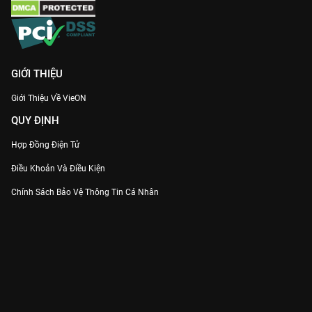
GIỚI THIỆU
Giới Thiệu Về VieON
QUY ĐỊNH
Hợp Đồng Điện Tử
Điều Khoản Và Điều Kiện
Chính Sách Bảo Vệ Thông Tin Cá Nhân
Chính Sách Bảo Vệ Người Tiêu Dùng Dễ Bị Tổn Thương
Thỏa Thuận Sử Dụng Dịch Vụ Mạng Xã Hội
THÔNG TIN
Thông Báo
Trung Tâm Hỗ Trợ