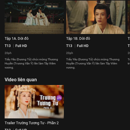
Tập 1A. Dời đô
Tập 1B. Dời đô
T
T13
Full HD
T13
Full HD
T
20ph
20ph
2
Tiểu Yêu (Dương Tử) chúc mừng Thương
Tiểu Yêu (Dương Tử) chúc mừng Thương
T
Huyền (Trương Vãn Ý) lên làm Tây Viêm
Huyền (Trương Vãn Ý) lên làm Tây Viêm
t
vương.
vương.
Video liên quan
Trailer Trường Tương Tư - Phần 2