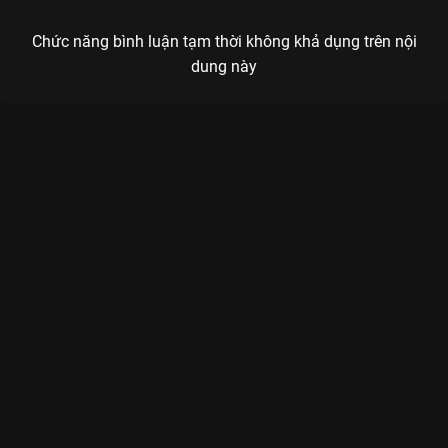
Chức năng bình luận tạm thời không khả dụng trên nội
dung này
Xem Tập 2A. Chấp niệm Trường Tương Tư - Phần 2 - 23 Tập
của Trung Quốc có sự tham gia của . Thuộc thể loại: Phim bộ