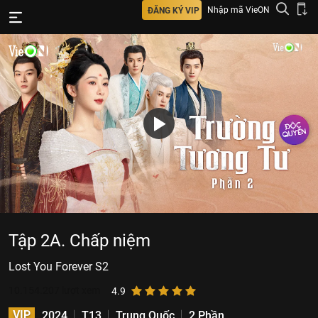
Nhập mã VieON
ĐĂNG KÝ VIP
Tập 2A. Chấp niệm
Lost You Forever S2
10.154.207
lượt xem
4.9
VIP
2024
T13
Trung Quốc
2 Phần