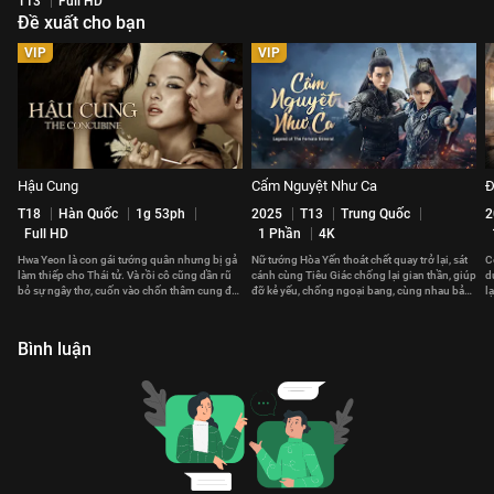
T13
Full HD
Đề xuất cho bạn
VIP
VIP
Hậu Cung
Cẩm Nguyệt Như Ca
Đ
T18
Hàn Quốc
1g 53ph
2025
T13
Trung Quốc
2
Full HD
1 Phần
4K
Hwa Yeon là con gái tướng quân nhưng bị gả
Nữ tướng Hòa Yến thoát chết quay trở lại, sát
C
làm thiếp cho Thái tử. Và rồi cô cũng dần rũ
cánh cùng Tiêu Giác chống lại gian thần, giúp
d
bỏ sự ngây thơ, cuốn vào chốn thâm cung đầy
đỡ kẻ yếu, chống ngoại bang, cùng nhau bảo
l
thị phi.
vệ đất nước.
g
Bình luận