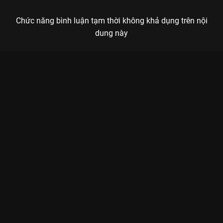
Chức năng bình luận tạm thời không khả dụng trên nội
dung này
Xem Tập 12B. Ngọn nguồn Trường Tương Tư - Phần 2 - 23 Tập
của Trung Quốc có sự tham gia của . Thuộc thể loại: Phim bộ