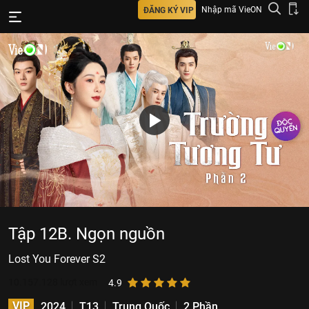
Nhập mã VieON
ĐĂNG KÝ VIP
Tập 12B. Ngọn nguồn
Lost You Forever S2
10.157.128
lượt xem
4.9
VIP
2024
T13
Trung Quốc
2 Phần