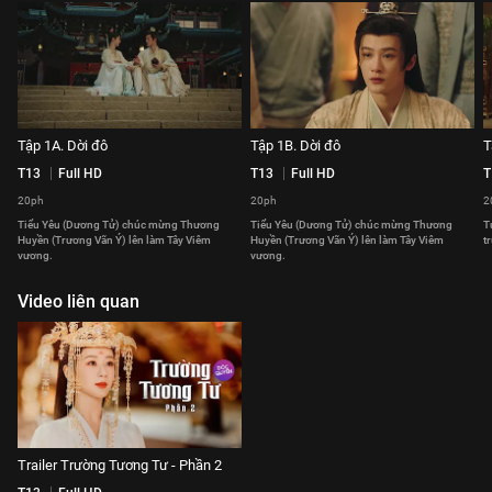
Tập 1A. Dời đô
Tập 1B. Dời đô
T
T13
Full HD
T13
Full HD
T
20ph
20ph
2
Tiểu Yêu (Dương Tử) chúc mừng Thương
Tiểu Yêu (Dương Tử) chúc mừng Thương
T
Huyền (Trương Vãn Ý) lên làm Tây Viêm
Huyền (Trương Vãn Ý) lên làm Tây Viêm
t
vương.
vương.
Video liên quan
Trailer Trường Tương Tư - Phần 2