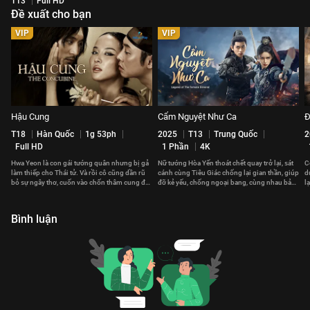
T13
Full HD
Đề xuất cho bạn
VIP
VIP
Hậu Cung
Cẩm Nguyệt Như Ca
Đ
T18
Hàn Quốc
1g 53ph
2025
T13
Trung Quốc
2
Full HD
1 Phần
4K
Hwa Yeon là con gái tướng quân nhưng bị gả
Nữ tướng Hòa Yến thoát chết quay trở lại, sát
C
làm thiếp cho Thái tử. Và rồi cô cũng dần rũ
cánh cùng Tiêu Giác chống lại gian thần, giúp
d
bỏ sự ngây thơ, cuốn vào chốn thâm cung đầy
đỡ kẻ yếu, chống ngoại bang, cùng nhau bảo
l
thị phi.
vệ đất nước.
g
Bình luận