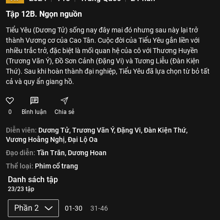
Tập 12B. Ngọn nguồn
Tiểu Yêu (Dương Tử) sống nay đây mai đó nhưng sau này lại trở
thành Vương cơ của Cao Tân. Cuộc đời của Tiểu Yêu gắn liền với
nhiều trắc trở, đặc biệt là mối quan hệ của cô với Thương Huyền
(Trương Vãn Ý), Đồ Sơn Cảnh (Đặng Vi) và Tương Liễu (Đàn Kiện
Thứ). Sau khi hoàn thành đại nghiệp, Tiểu Yêu đã lựa chọn từ bỏ tất
cả và quy ẩn giang hồ.
0
Bình luận
Chia sẻ
Diễn viên:
Dương Tử,
Trương Vãn Ý,
Đặng Vi,
Đàn Kiện Thứ,
Vương Hoằng Nghị,
Đại Lộ Oa
Đạo diễn:
Tần Trăn,
Dương Hoan
Thể loại:
Phim cổ trang
Danh sách tập
23/23 tập
Phần 2
01-30
31-46