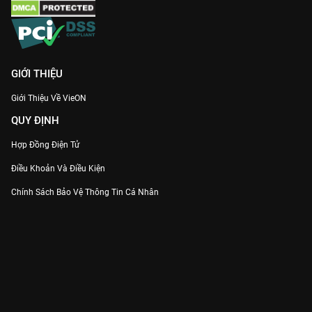
GIỚI THIỆU
Giới Thiệu Về VieON
QUY ĐỊNH
Hợp Đồng Điện Tử
Điều Khoản Và Điều Kiện
Chính Sách Bảo Vệ Thông Tin Cá Nhân
Chính Sách Bảo Vệ Người Tiêu Dùng Dễ Bị Tổn Thương
Thỏa Thuận Sử Dụng Dịch Vụ Mạng Xã Hội
THÔNG TIN
Thông Báo
Trung Tâm Hỗ Trợ