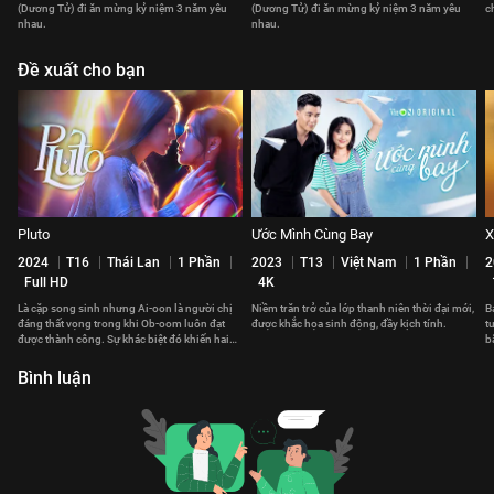
(Dương Tử) đi ăn mừng kỷ niệm 3 năm yêu
(Dương Tử) đi ăn mừng kỷ niệm 3 năm yêu
c
nhau.
nhau.
Đề xuất cho bạn
Pluto
Ước Mình Cùng Bay
X
2024
T16
Thái Lan
1 Phần
2023
T13
Việt Nam
1 Phần
2
Full HD
4K
Là cặp song sinh nhưng Ai-oon là người chị
Niềm trăn trở của lớp thanh niên thời đại mới,
B
đáng thất vọng trong khi Ob-oom luôn đạt
được khắc họa sinh động, đầy kịch tính.
t
được thành công. Sự khác biệt đó khiến hai
b
chị em có khoảng cách.
v
Bình luận