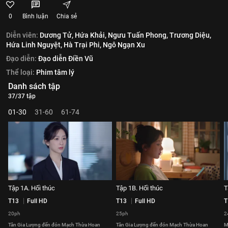
0
Bình luận
Chia sẻ
Diễn viên:
Dương Tử,
Hứa Khải,
Ngưu Tuấn Phong,
Trương Diệu,
Hứa Linh Nguyệt,
Hà Trại Phi,
Ngô Ngạn Xu
Đạo diễn:
Đạo diễn Điền Vũ
Thể loại:
Phim tâm lý
Danh sách tập
37/37 tập
01-30
31-60
61-74
Tập 1A. Hối thúc
Tập 1B. Hối thúc
T
T13
Full HD
T13
Full HD
T
20ph
25ph
2
Tân Gia Lượng đến đón Mạch Thừa Hoan
Tân Gia Lượng đến đón Mạch Thừa Hoan
M