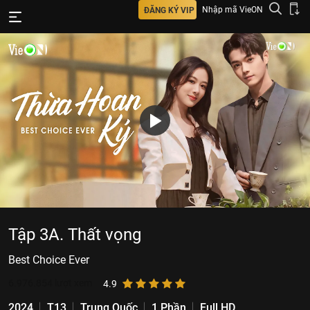
Nhập mã VieON
ĐĂNG KÝ VIP
Tập 3A. Thất vọng
Best Choice Ever
6.976.854
lượt xem
4.9
2024
T13
Trung Quốc
1 Phần
Full HD