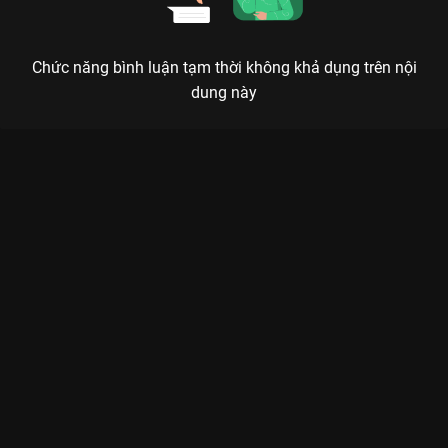
Chức năng bình luận tạm thời không khả dụng trên nội
dung này
Xem Tập 3A. Thất vọng Thừa Hoan Ký - 37 Tập của Trung
Quốc có sự tham gia của . Thuộc thể loại: Phim bộ