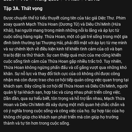
Tập 3A. Thất vọng
Được chuyển thể từ tiểu thuyết cùng tên của tác giả Diệc Thư. Phim
xoay quanh Mạch Thừa Hoan (Dương Tử) và Diêu Chí Minh (Hứa
Khải), hai người mang trong mình những nỗi lo lắng và áp lực từ
cuộc sống hàng ngày. Thừa Hoan, một cô gái trẻ sống trong một gia
đình bình thường tại Thượng Hải, phải đối mặt với áp lực từ mẹ mình
và sự chênh lệch về điều kiện kinh tế khiến tình cảm của cô và bạn
trai bị đặt ra thử thách. Sự can thiệp quá mức của mẹ cũng khiến
cuộc sống tình cảm của Thừa Hoan gặp nhiều trắc trở. Tuy nhiên,
Thừa Hoan không ngừng phấn đấu và cố gắng vượt qua những khó
khăn. Sự nỗ lực và thay đổi tích cực của cô không chỉ được công
nhận mà còn được trao cho cơ hội tiếp quản công việc quan trọng tại
khách sạn. Đây cũng là cơ hội để Thừa Hoan và Diêu Chí Minh, người
quản lý tại khách sạn, hợp tác và cùng nhau phát triển công việc.
Dần dần, qua sự hiểu biết, tôn trọng và hỗ trợ lẫn nhau, Mạch Thừa
Hoan và Diêu Chí Minh đã xây dựng một mối quan hệ chắc chắn và
có ý nghĩa trong cuộc sống và công việc của họ. Sự hợp tác của họ
không chỉ giúp cho khách sạn phát triển mà còn giúp họ trưởng
thành và tự tin hơn trong cuộc sống.