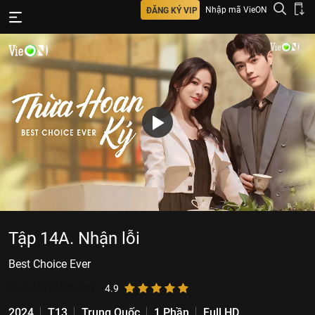
Nhập mã VieON
ĐĂNG KÝ VIP
Tập 14A. Nhận lỗi
Best Choice Ever
6.969.579
lượt xem
4.9
2024
T13
Trung Quốc
1 Phần
Full HD