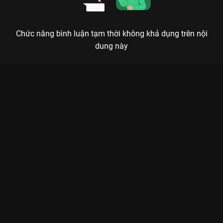
Chức năng bình luận tạm thời không khả dụng trên nội
dung này
Xem Tập 14A. Nhận lỗi Thừa Hoan Ký - 37 Tập của Trung Quốc
có sự tham gia của . Thuộc thể loại: Phim bộ