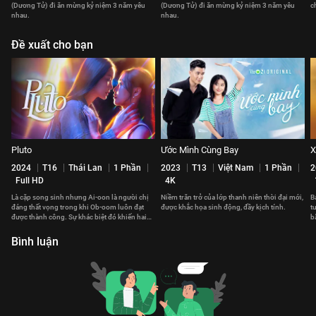
(Dương Tử) đi ăn mừng kỷ niệm 3 năm yêu
(Dương Tử) đi ăn mừng kỷ niệm 3 năm yêu
c
nhau.
nhau.
Đề xuất cho bạn
Pluto
Ước Mình Cùng Bay
X
2024
T16
Thái Lan
1 Phần
2023
T13
Việt Nam
1 Phần
2
Full HD
4K
Là cặp song sinh nhưng Ai-oon là người chị
Niềm trăn trở của lớp thanh niên thời đại mới,
B
đáng thất vọng trong khi Ob-oom luôn đạt
được khắc họa sinh động, đầy kịch tính.
t
được thành công. Sự khác biệt đó khiến hai
b
chị em có khoảng cách.
v
Bình luận