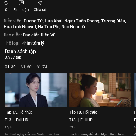
0
Bình luận
Chia sẻ
Diễn viên:
Dương Tử,
Hứa Khải,
Ngưu Tuấn Phong,
Trương Diệu,
Hứa Linh Nguyệt,
Hà Trại Phi,
Ngô Ngạn Xu
Đạo diễn:
Đạo diễn Điền Vũ
Thể loại:
Phim tâm lý
Danh sách tập
37/37 tập
01-30
31-60
61-74
Tập 1A. Hối thúc
Tập 1B. Hối thúc
T
T13
Full HD
T13
Full HD
T
20ph
25ph
2
Tân Gia Lượng đến đón Mạch Thừa Hoan
Tân Gia Lượng đến đón Mạch Thừa Hoan
M