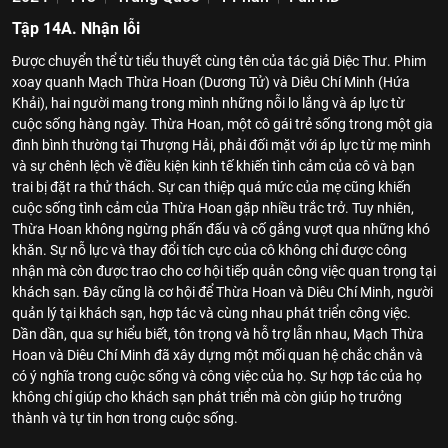
Tập 14A. Nhận lỗi
Được chuyển thể từ tiểu thuyết cùng tên của tác giả Diệc Thư. Phim
xoay quanh Mạch Thừa Hoan (Dương Tử) và Diêu Chí Minh (Hứa
Khải), hai người mang trong mình những nỗi lo lắng và áp lực từ
cuộc sống hàng ngày. Thừa Hoan, một cô gái trẻ sống trong một gia
đình bình thường tại Thượng Hải, phải đối mặt với áp lực từ mẹ mình
và sự chênh lệch về điều kiện kinh tế khiến tình cảm của cô và bạn
trai bị đặt ra thử thách. Sự can thiệp quá mức của mẹ cũng khiến
cuộc sống tình cảm của Thừa Hoan gặp nhiều trắc trở. Tuy nhiên,
Thừa Hoan không ngừng phấn đấu và cố gắng vượt qua những khó
khăn. Sự nỗ lực và thay đổi tích cực của cô không chỉ được công
nhận mà còn được trao cho cơ hội tiếp quản công việc quan trọng tại
khách sạn. Đây cũng là cơ hội để Thừa Hoan và Diêu Chí Minh, người
quản lý tại khách sạn, hợp tác và cùng nhau phát triển công việc.
Dần dần, qua sự hiểu biết, tôn trọng và hỗ trợ lẫn nhau, Mạch Thừa
Hoan và Diêu Chí Minh đã xây dựng một mối quan hệ chắc chắn và
có ý nghĩa trong cuộc sống và công việc của họ. Sự hợp tác của họ
không chỉ giúp cho khách sạn phát triển mà còn giúp họ trưởng
thành và tự tin hơn trong cuộc sống.