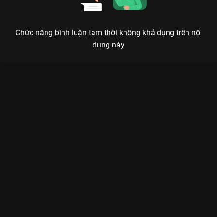
Chức năng bình luận tạm thời không khả dụng trên nội
dung này
Xem Tập 12A. Bế tắc Thừa Hoan Ký - 37 Tập của Trung Quốc
có sự tham gia của . Thuộc thể loại: Phim bộ