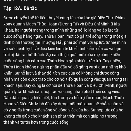
Tập 12A. Bế tắc
Được chuyển thể từ tiểu thuyết cùng tên của tác giả Diệc Thư. Phim
xoay quanh Mạch Thừa Hoan (Dương Tử) và Diêu Chí Minh (Hứa
Khải), hai người mang trong mình những nỗi lo lắng và áp lực từ
cuộc sống hàng ngày. Thừa Hoan, một cô gái trẻ sống trong một gia
đình bình thường tại Thượng Hải, phải đối mặt với áp lực từ mẹ mình
và sự chênh lệch về điều kiện kinh tế khiến tình cảm của cô và bạn
trai bị đặt ra thử thách. Sự can thiệp quá mức của mẹ cũng khiến
cuộc sống tình cảm của Thừa Hoan gặp nhiều trắc trở. Tuy nhiên,
Thừa Hoan không ngừng phấn đấu và cố gắng vượt qua những khó
khăn. Sự nỗ lực và thay đổi tích cực của cô không chỉ được công
nhận mà còn được trao cho cơ hội tiếp quản công việc quan trọng tại
khách sạn. Đây cũng là cơ hội để Thừa Hoan và Diêu Chí Minh, người
quản lý tại khách sạn, hợp tác và cùng nhau phát triển công việc.
Dần dần, qua sự hiểu biết, tôn trọng và hỗ trợ lẫn nhau, Mạch Thừa
Hoan và Diêu Chí Minh đã xây dựng một mối quan hệ chắc chắn và
có ý nghĩa trong cuộc sống và công việc của họ. Sự hợp tác của họ
không chỉ giúp cho khách sạn phát triển mà còn giúp họ trưởng
thành và tự tin hơn trong cuộc sống.