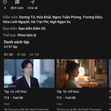
0
Bình luận
Chia sẻ
Diễn viên:
Dương Tử,
Hứa Khải,
Ngưu Tuấn Phong,
Trương Diệu,
Hứa Linh Nguyệt,
Hà Trại Phi,
Ngô Ngạn Xu
Đạo diễn:
Đạo diễn Điền Vũ
Thể loại:
Phim tâm lý
Danh sách tập
37/37 tập
01-30
31-60
61-74
Tập 1A. Hối thúc
Tập 1B. Hối thúc
T
T13
Full HD
T13
Full HD
T
20ph
25ph
2
Tân Gia Lượng đến đón Mạch Thừa Hoan
Tân Gia Lượng đến đón Mạch Thừa Hoan
M