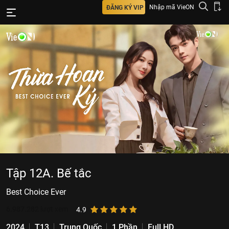
Nhập mã VieON
ĐĂNG KÝ VIP
Tập 12A. Bế tắc
Best Choice Ever
6.987.282
lượt xem
4.9
2024
T13
Trung Quốc
1 Phần
Full HD