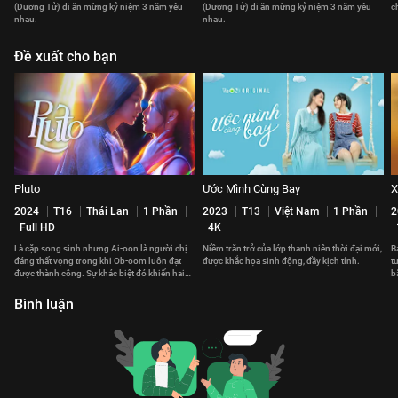
(Dương Tử) đi ăn mừng kỷ niệm 3 năm yêu
(Dương Tử) đi ăn mừng kỷ niệm 3 năm yêu
c
nhau.
nhau.
Đề xuất cho bạn
Pluto
Ước Mình Cùng Bay
X
2024
T16
Thái Lan
1 Phần
2023
T13
Việt Nam
1 Phần
2
Full HD
4K
Là cặp song sinh nhưng Ai-oon là người chị
Niềm trăn trở của lớp thanh niên thời đại mới,
B
đáng thất vọng trong khi Ob-oom luôn đạt
được khắc họa sinh động, đầy kịch tính.
t
được thành công. Sự khác biệt đó khiến hai
b
chị em có khoảng cách.
v
Bình luận