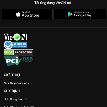
Yếu tố hài hước tinh tế:
Những pha tung hứng của Phi Thanh
Tải ứng dụng VieON
tại
Vân và Huy Khánh mang lại tiếng cười sảng khoái sau những
giờ làm việc căng thẳng.
Xem bản quyền Full HD:
VieON cung cấp trải nghiệm xem phim
mượt mà, không quảng cáo với chất lượng hình ảnh tốt nhất.
Đừng bỏ lỡ hành trình tìm lại nụ cười của
Những Cô Nàng Độc
Thân Làm Mẹ
. Xem ngay trên
VieON
!
GIỚI THIỆU
Giới Thiệu Về VieON
QUY ĐỊNH
Hợp Đồng Điện Tử