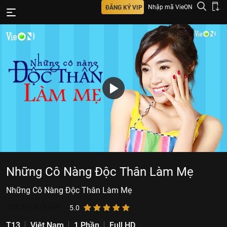
Nhập mã VieON
ĐĂNG KÝ VIP
Những Cô Nàng Độc Thân Làm Mẹ
Những Cô Nàng Độc Thân Làm Mẹ
428.467
lượt xem
5.0
T13
Việt Nam
1 Phần
Full HD