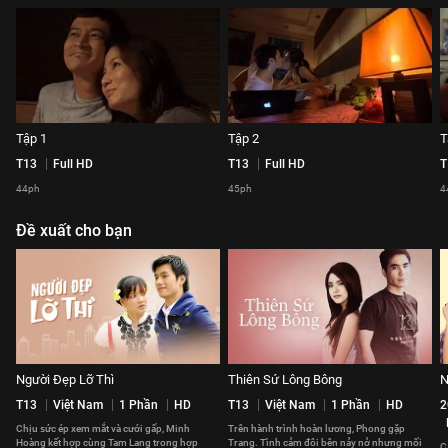
Tập 1
Tập 2
T
T13
Full HD
T13
Full HD
T
44ph
45ph
4
Đề xuất cho bạn
Người Đẹp Lỡ Thì
Thiên Sứ Lông Bông
N
T13
Việt Nam
1 Phần
HD
T13
Việt Nam
1 Phần
HD
2
Chịu sức ép xem mắt và cưới gấp, Minh
Trên hành trình hoàn lương, Phong gặp
Hoàng kết hợp cùng Tam Lang trong hợp
Trang. Tình cảm đôi bên nảy nở nhưng mối
C