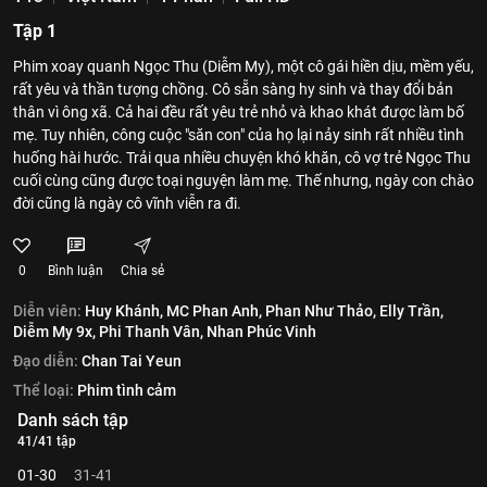
Tập 1
Phim xoay quanh Ngọc Thu (Diễm My), một cô gái hiền dịu, mềm yếu,
rất yêu và thần tượng chồng. Cô sẵn sàng hy sinh và thay đổi bản
thân vì ông xã. Cả hai đều rất yêu trẻ nhỏ và khao khát được làm bố
mẹ. Tuy nhiên, công cuộc "săn con" của họ lại nảy sinh rất nhiều tình
huống hài hước. Trải qua nhiều chuyện khó khăn, cô vợ trẻ Ngọc Thu
cuối cùng cũng được toại nguyện làm mẹ. Thế nhưng, ngày con chào
đời cũng là ngày cô vĩnh viễn ra đi.
0
Bình luận
Chia sẻ
Diễn viên:
Huy Khánh,
MC Phan Anh,
Phan Như Thảo,
Elly Trần,
Diễm My 9x,
Phi Thanh Vân,
Nhan Phúc Vinh
Đạo diễn:
Chan Tai Yeun
Thể loại:
Phim tình cảm
Danh sách tập
41/41 tập
01-30
31-41