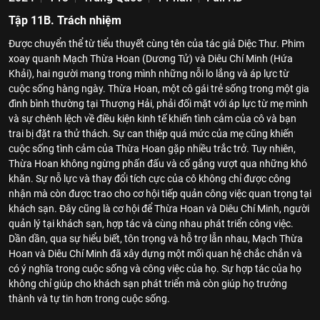
Tập 11B. Trách nhiệm
Được chuyển thể từ tiểu thuyết cùng tên của tác giả Diệc Thư. Phim
xoay quanh Mạch Thừa Hoan (Dương Tử) và Diêu Chí Minh (Hứa
Khải), hai người mang trong mình những nỗi lo lắng và áp lực từ
cuộc sống hàng ngày. Thừa Hoan, một cô gái trẻ sống trong một gia
đình bình thường tại Thượng Hải, phải đối mặt với áp lực từ mẹ mình
và sự chênh lệch về điều kiện kinh tế khiến tình cảm của cô và bạn
trai bị đặt ra thử thách. Sự can thiệp quá mức của mẹ cũng khiến
cuộc sống tình cảm của Thừa Hoan gặp nhiều trắc trở. Tuy nhiên,
Thừa Hoan không ngừng phấn đấu và cố gắng vượt qua những khó
khăn. Sự nỗ lực và thay đổi tích cực của cô không chỉ được công
nhận mà còn được trao cho cơ hội tiếp quản công việc quan trọng tại
khách sạn. Đây cũng là cơ hội để Thừa Hoan và Diêu Chí Minh, người
quản lý tại khách sạn, hợp tác và cùng nhau phát triển công việc.
Dần dần, qua sự hiểu biết, tôn trọng và hỗ trợ lẫn nhau, Mạch Thừa
Hoan và Diêu Chí Minh đã xây dựng một mối quan hệ chắc chắn và
có ý nghĩa trong cuộc sống và công việc của họ. Sự hợp tác của họ
không chỉ giúp cho khách sạn phát triển mà còn giúp họ trưởng
thành và tự tin hơn trong cuộc sống.