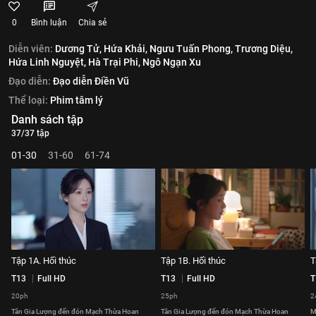
0
Bình luận
Chia sẻ
Diễn viên:
Dương Tử,
Hứa Khải,
Ngưu Tuấn Phong,
Trương Diệu,
Hứa Linh Nguyệt,
Hà Trại Phi,
Ngô Ngạn Xu
Đạo diễn:
Đạo diễn Điền Vũ
Thể loại:
Phim tâm lý
Danh sách tập
37/37 tập
01-30
31-60
61-74
Tập 1A. Hối thúc
Tập 1B. Hối thúc
T
T13
Full HD
T13
Full HD
T
20ph
25ph
2
Tân Gia Lượng đến đón Mạch Thừa Hoan
Tân Gia Lượng đến đón Mạch Thừa Hoan
M