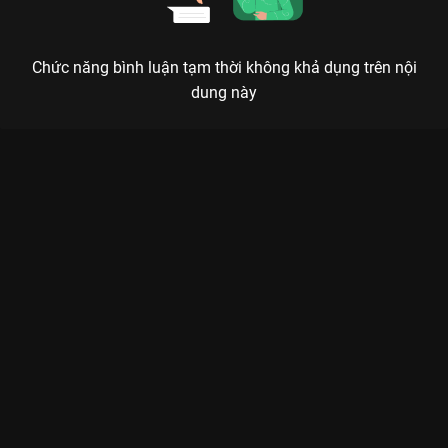
Chức năng bình luận tạm thời không khả dụng trên nội
dung này
Xem Tập 11B. Trách nhiệm Thừa Hoan Ký - 37 Tập của Trung
Quốc có sự tham gia của . Thuộc thể loại: Phim bộ