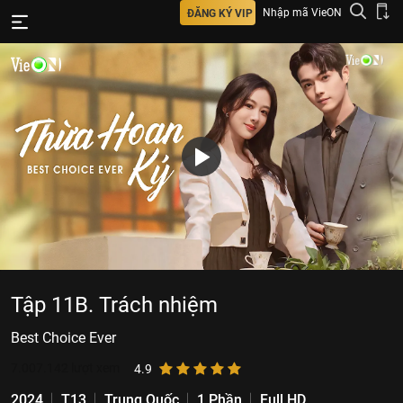
Nhập mã VieON
ĐĂNG KÝ VIP
Tập 11B. Trách nhiệm
Best Choice Ever
7.007.142
lượt xem
4.9
2024
T13
Trung Quốc
1 Phần
Full HD