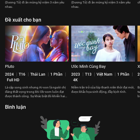
(Dương Tử) đi ăn mừng kỷ niệm 3 năm yêu
(Dương Tử) đi ăn mừng kỷ niệm 3 năm yêu
c
nhau.
nhau.
Đề xuất cho bạn
Pluto
Ước Mình Cùng Bay
X
2024
T16
Thái Lan
1 Phần
2023
T13
Việt Nam
1 Phần
2
Full HD
4K
Là cặp song sinh nhưng Ai-oon là người chị
Niềm trăn trở của lớp thanh niên thời đại mới,
B
đáng thất vọng trong khi Ob-oom luôn đạt
được khắc họa sinh động, đầy kịch tính.
t
được thành công. Sự khác biệt đó khiến hai
b
chị em có khoảng cách.
v
Bình luận