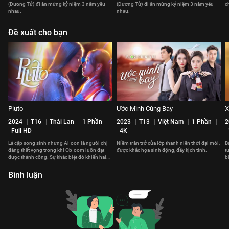
(Dương Tử) đi ăn mừng kỷ niệm 3 năm yêu
(Dương Tử) đi ăn mừng kỷ niệm 3 năm yêu
c
nhau.
nhau.
Đề xuất cho bạn
Pluto
Ước Mình Cùng Bay
X
2024
T16
Thái Lan
1 Phần
2023
T13
Việt Nam
1 Phần
2
Full HD
4K
Là cặp song sinh nhưng Ai-oon là người chị
Niềm trăn trở của lớp thanh niên thời đại mới,
B
đáng thất vọng trong khi Ob-oom luôn đạt
được khắc họa sinh động, đầy kịch tính.
t
được thành công. Sự khác biệt đó khiến hai
b
chị em có khoảng cách.
v
Bình luận