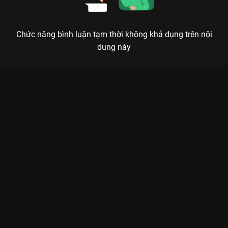
Chức năng bình luận tạm thời không khả dụng trên nội
dung này
Xem Tập 12B. Bế tắc Thừa Hoan Ký - 37 Tập của Trung Quốc
có sự tham gia của . Thuộc thể loại: Phim bộ