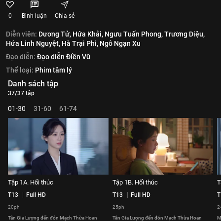
0
Bình luận
Chia sẻ
Diễn viên:
Dương Tử,
Hứa Khải,
Ngưu Tuấn Phong,
Trương Diệu,
Hứa Linh Nguyệt,
Hà Trại Phi,
Ngô Ngạn Xu
Đạo diễn:
Đạo diễn Điền Vũ
Thể loại:
Phim tâm lý
Danh sách tập
37/37 tập
01-30
31-60
61-74
Tập 1A. Hối thúc
Tập 1B. Hối thúc
T
T13
Full HD
T13
Full HD
T
20ph
25ph
2
Tân Gia Lượng đến đón Mạch Thừa Hoan
Tân Gia Lượng đến đón Mạch Thừa Hoan
M