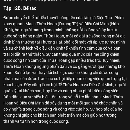
Tập 12B. Bế tắc
Được chuyển thể từ tiểu thuyết cùng tên của tác giả Diệc Thư. Phim
xoay quanh Mạch Thừa Hoan (Dương Tử) và Diêu Chí Minh (Hứa
Khải), hai người mang trong mình những nỗi lo lắng và áp lực từ
cuộc sống hàng ngày. Thừa Hoan, một cô gái trẻ sống trong một gia
đình bình thường tại Thượng Hải, phải đối mặt với áp lực từ mẹ mình
và sự chênh lệch về điều kiện kinh tế khiến tình cảm của cô và bạn
trai bị đặt ra thử thách. Sự can thiệp quá mức của mẹ cũng khiến
cuộc sống tình cảm của Thừa Hoan gặp nhiều trắc trở. Tuy nhiên,
Thừa Hoan không ngừng phấn đấu và cố gắng vượt qua những khó
khăn. Sự nỗ lực và thay đổi tích cực của cô không chỉ được công
nhận mà còn được trao cho cơ hội tiếp quản công việc quan trọng tại
khách sạn. Đây cũng là cơ hội để Thừa Hoan và Diêu Chí Minh, người
quản lý tại khách sạn, hợp tác và cùng nhau phát triển công việc.
Dần dần, qua sự hiểu biết, tôn trọng và hỗ trợ lẫn nhau, Mạch Thừa
Hoan và Diêu Chí Minh đã xây dựng một mối quan hệ chắc chắn và
có ý nghĩa trong cuộc sống và công việc của họ. Sự hợp tác của họ
không chỉ giúp cho khách sạn phát triển mà còn giúp họ trưởng
thành và tự tin hơn trong cuộc sống.