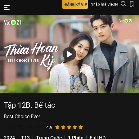
Nhập mã VieON
ĐĂNG KÝ VIP
Tập 12B. Bế tắc
Best Choice Ever
7.019.756
lượt xem
4.9
2024
T13
Trung Quốc
1 Phần
Full HD