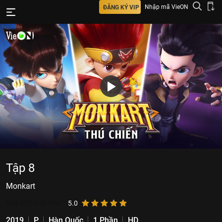
Nhập mã VieON
ĐĂNG KÝ VIP
Tập 8
Monkart
615.412
lượt xem
5.0
2019
P
Hàn Quốc
1 Phần
HD