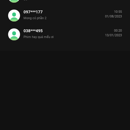
097***177
10:55
01/08/2023
Mong có phần 2
038***495
00:20
13/01/2023
Phim hay quá mếu ơi
Xem Tập 8 Thú Chiến - 52 Tập của Hàn Quốc có sự tham gia
của . Thuộc thể loại: Phim bộ