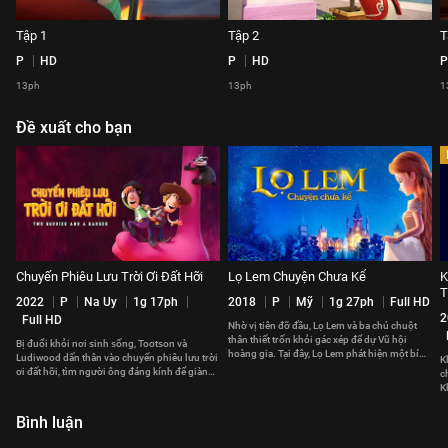
Tập 1
Tập 2
T
P
HD
P
HD
P
13ph
13ph
1
Đề xuất cho bạn
Chuyến Phiêu Lưu Trời Ơi Đất Hỡi
Lọ Lem Chuyện Chưa Kể
K
T
2022
P
Na Uy
1g 17ph
2018
P
Mỹ
1g 27ph
Full HD
2
Full HD
Nhờ vị tiên đỡ đầu, Lọ Lem và ba chú chuột
thân thiết trốn khỏi gác xép để dự Vũ hội
Bị đuổi khỏi nơi sinh sống, Tootson và
hoàng gia. Tại đây, Lọ Lem phát hiện một bí
Ludiwood dấn thân vào chuyến phiêu lưu trời
K
mật khủng khiếp
ơi đất hỡi, tìm người ông đáng kính để giành
c
lại căn nhà thân yêu.
K
p
Bình luận