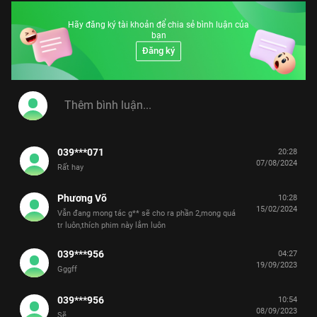
Hãy đăng ký tài khoản để chia sẻ bình luận của
bạn
Đăng ký
039***071
20:28
07/08/2024
Rất hay
Phương Võ
10:28
15/02/2024
Vẫn đang mong tác g** sẽ cho ra phần 2,mong quá
tr luôn,thích phim này lắm luôn
039***956
04:27
19/09/2023
Gggff
039***956
10:54
08/09/2023
Sẽ