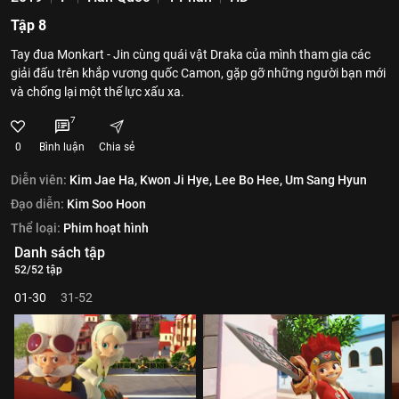
Tập 8
Tay đua Monkart - Jin cùng quái vật Draka của mình tham gia các
giải đấu trên khắp vương quốc Camon, gặp gỡ những người bạn mới
và chống lại một thế lực xấu xa.
7
0
Bình luận
Chia sẻ
Diễn viên:
Kim Jae Ha,
Kwon Ji Hye,
Lee Bo Hee,
Um Sang Hyun
Đạo diễn:
Kim Soo Hoon
Thể loại:
Phim hoạt hình
Danh sách tập
52/52 tập
01-30
31-52