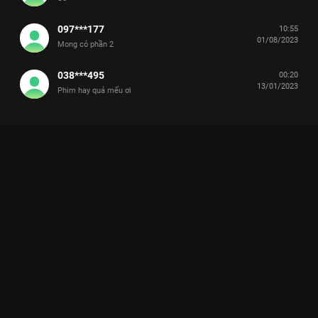
097***177
10:55
01/08/2023
Mong có phần 2
038***495
00:20
13/01/2023
Phim hay quá mếu ơi
Xem Tập 29 Thú Chiến - 52 Tập của Hàn Quốc có sự tham gia
của . Thuộc thể loại: Phim bộ