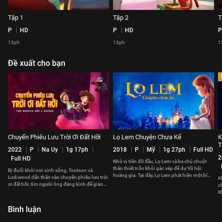
Tập 1
Tập 2
T
P
HD
P
HD
P
13ph
13ph
1
Đề xuất cho bạn
Chuyến Phiêu Lưu Trời Ơi Đất Hỡi
Lọ Lem Chuyện Chưa Kể
K
T
2022
P
Na Uy
1g 17ph
2018
P
Mỹ
1g 27ph
Full HD
2
Full HD
Nhờ vị tiên đỡ đầu, Lọ Lem và ba chú chuột
thân thiết trốn khỏi gác xép để dự Vũ hội
Bị đuổi khỏi nơi sinh sống, Tootson và
hoàng gia. Tại đây, Lọ Lem phát hiện một bí
Ludiwood dấn thân vào chuyến phiêu lưu trời
K
mật khủng khiếp
ơi đất hỡi, tìm người ông đáng kính để giành
c
lại căn nhà thân yêu.
K
p
Bình luận