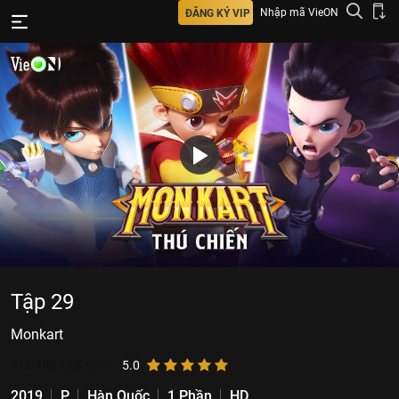
Nhập mã VieON
ĐĂNG KÝ VIP
Tập 29
Monkart
616.106
lượt xem
5.0
2019
P
Hàn Quốc
1 Phần
HD