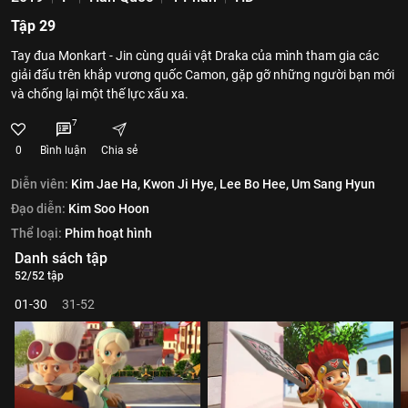
Tập 29
Tay đua Monkart - Jin cùng quái vật Draka của mình tham gia các
giải đấu trên khắp vương quốc Camon, gặp gỡ những người bạn mới
và chống lại một thế lực xấu xa.
7
0
Bình luận
Chia sẻ
Diễn viên:
Kim Jae Ha,
Kwon Ji Hye,
Lee Bo Hee,
Um Sang Hyun
Đạo diễn:
Kim Soo Hoon
Thể loại:
Phim hoạt hình
Danh sách tập
52/52 tập
01-30
31-52