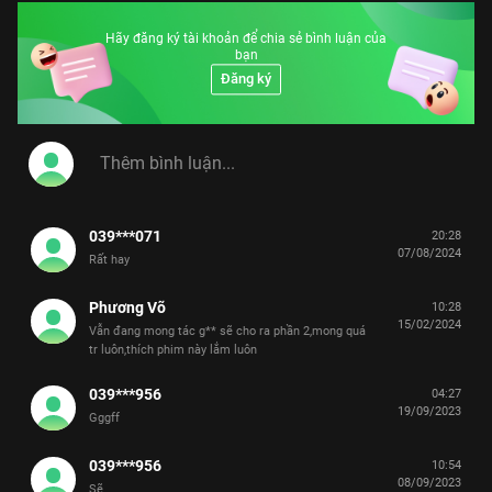
Hãy đăng ký tài khoản để chia sẻ bình luận của
bạn
Đăng ký
039***071
20:28
07/08/2024
Rất hay
Phương Võ
10:28
15/02/2024
Vẫn đang mong tác g** sẽ cho ra phần 2,mong quá
tr luôn,thích phim này lắm luôn
039***956
04:27
19/09/2023
Gggff
039***956
10:54
08/09/2023
Sẽ