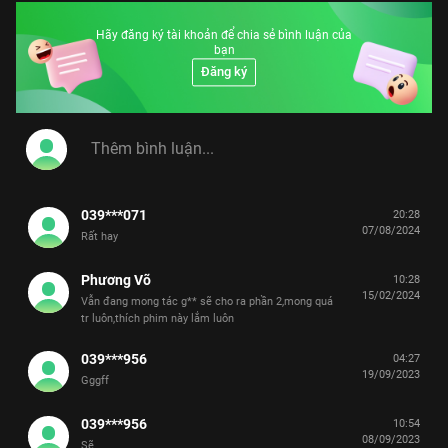
Hãy đăng ký tài khoản để chia sẻ bình luận của
bạn
Đăng ký
039***071
20:28
07/08/2024
Rất hay
Phương Võ
10:28
15/02/2024
Vẫn đang mong tác g** sẽ cho ra phần 2,mong quá
tr luôn,thích phim này lắm luôn
039***956
04:27
19/09/2023
Gggff
039***956
10:54
08/09/2023
Sẽ