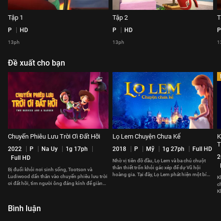
Tập 1
Tập 2
T
P
HD
P
HD
P
13ph
13ph
1
Đề xuất cho bạn
Chuyến Phiêu Lưu Trời Ơi Đất Hỡi
Lọ Lem Chuyện Chưa Kể
K
T
2022
P
Na Uy
1g 17ph
2018
P
Mỹ
1g 27ph
Full HD
2
Full HD
Nhờ vị tiên đỡ đầu, Lọ Lem và ba chú chuột
thân thiết trốn khỏi gác xép để dự Vũ hội
Bị đuổi khỏi nơi sinh sống, Tootson và
hoàng gia. Tại đây, Lọ Lem phát hiện một bí
Ludiwood dấn thân vào chuyến phiêu lưu trời
K
mật khủng khiếp
ơi đất hỡi, tìm người ông đáng kính để giành
c
lại căn nhà thân yêu.
K
p
Bình luận