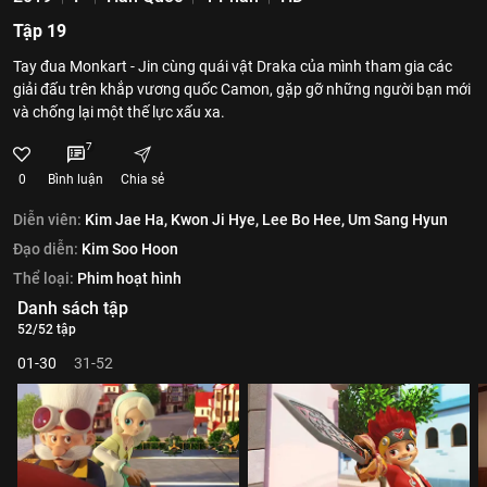
Tập 19
Tay đua Monkart - Jin cùng quái vật Draka của mình tham gia các
giải đấu trên khắp vương quốc Camon, gặp gỡ những người bạn mới
và chống lại một thế lực xấu xa.
7
0
Bình luận
Chia sẻ
Diễn viên:
Kim Jae Ha,
Kwon Ji Hye,
Lee Bo Hee,
Um Sang Hyun
Đạo diễn:
Kim Soo Hoon
Thể loại:
Phim hoạt hình
Danh sách tập
52/52 tập
01-30
31-52