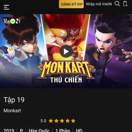
Nhập mã VieON
ĐĂNG KÝ VIP
Tập 19
Monkart
617.386
lượt xem
5.0
2019
P
Hàn Quốc
1 Phần
HD