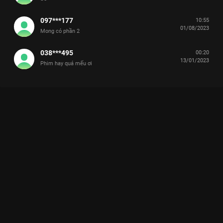
097***177
10:55
01/08/2023
Mong có phần 2
038***495
00:20
13/01/2023
Phim hay quá mếu ơi
Xem Tập 19 Thú Chiến - 52 Tập của Hàn Quốc có sự tham gia
của . Thuộc thể loại: Phim bộ